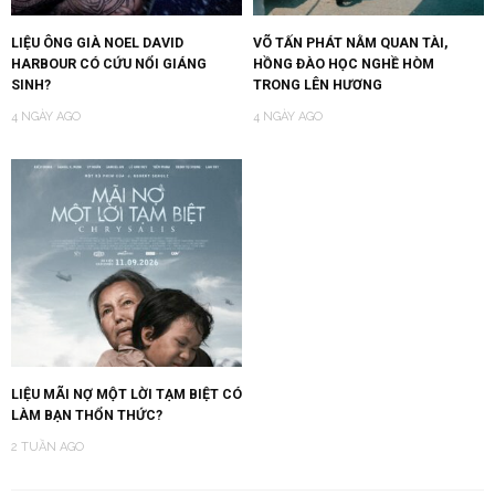
LIỆU ÔNG GIÀ NOEL DAVID
VÕ TẤN PHÁT NẰM QUAN TÀI,
HARBOUR CÓ CỨU NỔI GIÁNG
HỒNG ĐÀO HỌC NGHỀ HÒM
SINH?
TRONG LÊN HƯƠNG
4 NGÀY AGO
4 NGÀY AGO
LIỆU MÃI NỢ MỘT LỜI TẠM BIỆT CÓ
LÀM BẠN THỔN THỨC?
2 TUẦN AGO