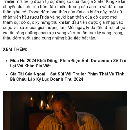
Trailer mới hé lộ đoạn tự sự đáng sợ của đại gia Slater King kể lại
chuyến du lịch trên hòn đảo thiên đường của anh ta và đám bạn
thân giàu có. Trong đám bạn thân của đại gia bí ẩn này, một nữ
nhân viên hầu rượu Frida và người bạn thân của cô được mời
tham dự; cô cực kỳ hứng thú khi lần đầu tiên được gia nhập vào
cuộc vui xa xỉ của giới thượng lưu. Mỗi ngày, Frida đều được phục
vụ tận răng những chai rượu vang và món ăn cực kỳ sang trọng,
thâu đêm suốt sáng cùng những bữa tiệc bất tận.
XEM THÊM:
Mùa Hè 2024 Khởi Động, Phim Điện Ảnh Doraemon Sẽ Trở
Lại Với Khán Giả Việt
Gia Tài Của Ngoại – Sụt Sùi Với Trailer Phim Thái Về Tình
Bà Cháu Lập Kỷ Lục Doanh Thu 2024