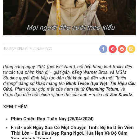
RA RẠP XEM GÌ ?
2 NĂM AGO
Rạng sáng ngày 23/4 (giờ Việt Nam), nối tiếp hàng loạt trailer đến
từ các tựa phim kinh dị – giật gân, hãng Warner Bros. và MGM
Studios quyết định tiếp tục dẫn dắt khán giả đến với một “thiên
đường” đáng sợ khác mang tên
Blink Twice (tựa Việt: Tín Hiệu Cầu
Cứu).
Phim có sự góp mặt của nam tài tử
Channing Tatum
, và
được đạo diễn bởi chính vị hôn thê của anh – miêu nữ
Zoe Kravitz.
XEM THÊM
Phim Chiếu Rạp Tuần Này (26/04/2024)
First-look Ngày Xưa Có Một Chuyện Tình: Bộ Ba Diễn Viên
Thời Lớn – Bé Đều Đẹp Rạng Ngời, Hứa Hẹn Về Độ Cảm
Xúc, Hoành Tráng!