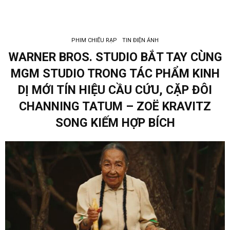
PHIM CHIẾU RẠP
TIN ĐIỆN ẢNH
WARNER BROS. STUDIO BẮT TAY CÙNG
MGM STUDIO TRONG TÁC PHẨM KINH
DỊ MỚI TÍN HIỆU CẦU CỨU, CẶP ĐÔI
CHANNING TATUM – ZOË KRAVITZ
SONG KIẾM HỢP BÍCH