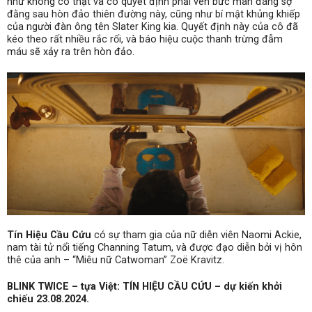
như không có thật và cô quyết định phải vén bức màn đáng sợ
đằng sau hòn đảo thiên đường này, cũng như bí mật khủng khiếp
của người đàn ông tên Slater King kia. Quyết định này của cô đã
kéo theo rất nhiều rắc rối, và báo hiệu cuộc thanh trừng đẫm
máu sẽ xảy ra trên hòn đảo.
Tín Hiệu Cầu Cứu
có sự tham gia của nữ diễn viên Naomi Ackie,
nam tài tử nổi tiếng Channing Tatum, và được đạo diễn bởi vị hôn
thê của anh – “Miêu nữ Catwoman” Zoë Kravitz.
BLINK TWICE – tựa Việt: TÍN HIỆU CẦU CỨU – dự kiến khởi
chiếu 23.08.2024.