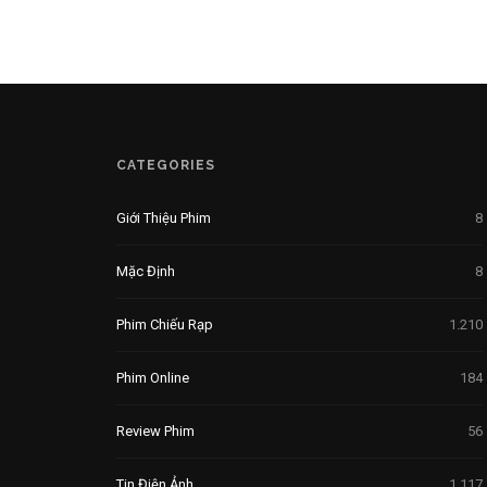
CATEGORIES
Giới Thiệu Phim
8
Mặc Định
8
Phim Chiếu Rạp
1.210
Phim Online
184
Review Phim
56
Tin Điện Ảnh
1.117