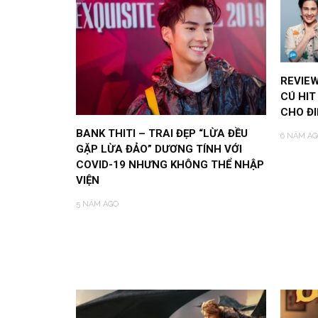
REVIEW
CÚ HIT
CHO ĐI
BANK THITI – TRAI ĐẸP “LỪA ĐỀU
6 NĂM AG
GẶP LỪA ĐẢO” DƯƠNG TÍNH VỚI
COVID-19 NHƯNG KHÔNG THỂ NHẬP
VIỆN
5 NĂM AGO