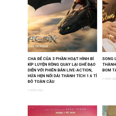
CHA ĐẺ CỦA 3 PHẦN HOẠT HÌNH BÍ
SONG 
KÍP LUYỆN RỒNG QUAY LẠI GHẾ ĐẠO
THÀNH 
DIỄN VỚI PHIÊN BẢN LIVE-ACTION,
BOM TẤ
HỨA HẸN NỐI DÀI THÀNH TÍCH 1.6 TỈ
2 NĂM AG
ĐÔ TOÀN CẦU
1 NĂM AGO