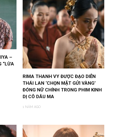
IYA –
G “LỪA
RIMA THANH VY ĐƯỢC ĐẠO DIỄN
THÁI LAN ‘CHỌN MẶT GỬI VÀNG’
ĐÓNG NỮ CHÍNH TRONG PHIM KINH
DỊ CÔ DÂU MA
1 NĂM AGO