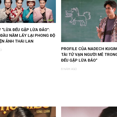
 “LỪA ĐỂU GẶP LỪA ĐẢO”:
 ĐẦU NĂM LẤY LẠI PHONG ĐỘ
ỆN ẢNH THÁI LAN
PROFILE CỦA NADECH KUGIM
O
TÀI TỬ VẠN NGƯỜI MÊ TRON
ĐỂU GẶP LỪA ĐẢO”
6 NĂM AGO