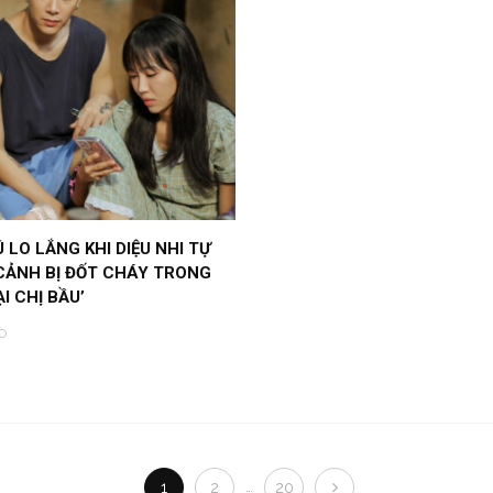
 LO LẮNG KHI DIỆU NHI TỰ
CẢNH BỊ ĐỐT CHÁY TRONG
ẠI CHỊ BẦU’
O
…
1
2
20