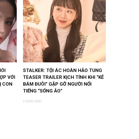
NÓI
STALKER: TỘI ÁC HOÀN HẢO TUNG
ỢP VỚI
TEASER TRAILER KỊCH TÍNH KHI “KẺ
Ị CON
BÁM ĐUÔI” GẶP GỠ NGƯỜI NỔI
TIẾNG “SỐNG ẢO”
2 NĂM AGO