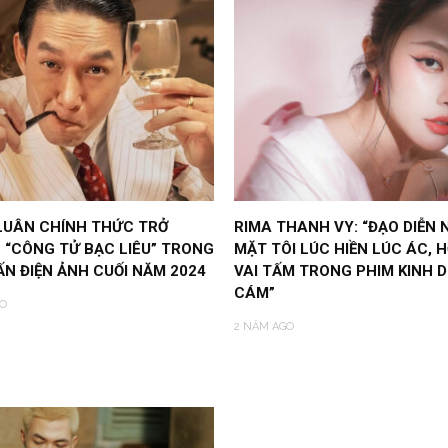
LUÂN CHÍNH THỨC TRỞ
RIMA THANH VY: “ĐẠO DIỄN 
“CÔNG TỬ BẠC LIÊU” TRONG
MẶT TÔI LÚC HIỀN LÚC ÁC, H
N ĐIỆN ẢNH CUỐI NĂM 2024
VAI TẤM TRONG PHIM KINH D
CÁM”
O
2 NĂM AGO