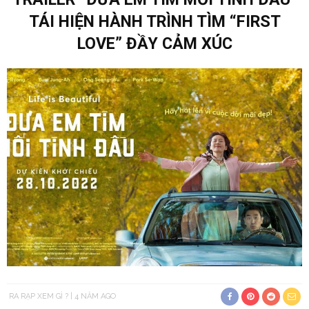
TÁI HIỆN HÀNH TRÌNH TÌM “FIRST
LOVE” ĐẦY CẢM XÚC
RA RẠP XEM GÌ ?
4 NĂM AGO