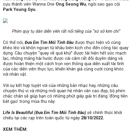
cựu thành viên Wanna One
Ong Seong Wu
, ngôi sao gạo cội
Park Young Gyu
…
Phim quy tụ dàn diễn viên rất nổi tiếng của “xứ sở kim chi”
Có thể nói,
Đưa Em Tìm Mối Tình Đầu
được thực hiện vô cùng
khéo léo và khôn ngoan từ khâu biên kịch cho đến công tác quay
dựng. Câu chuyện “quay về quá khứ” được tái hiện hết sức mạch
lạc, những mảng hài hước được cài cắm rất đỗi duyên dáng và
được hoàn thiện một cách trọn vẹn thông qua diễn xuất tài tình
của các diễn viên thực lực, khiến khán giả cùng cười cùng khóc
với nhân vật.
Với sự kết hợp tuyệt vời của những bản nhạc hay, những câu
chuyện thú vị và những mối quan hệ nhân văn cao đẹp, bộ phim
chắc chắn sẽ giúp bạn có những phút giây giải trí đáng ‘đồng tiền
bát gạo’ trong mùa thu này.
Life Is Beautiful (Đưa Em Tìm Mối Tình Đầu)
sẽ chính thức khởi
chiếu tại các rạp trên toàn quốc từ ngày
28/10/2022.
XEM THÊM: