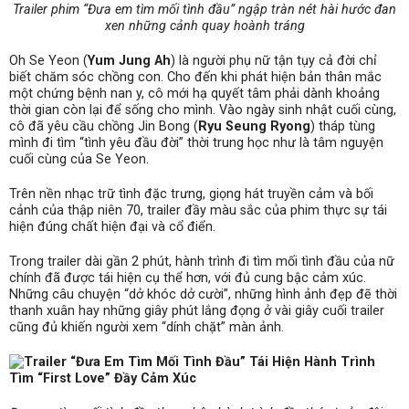
Trailer phim “Đưa em tìm mối tình đầu” ngập tràn nét hài hước đan
xen những cảnh quay hoành tráng
Oh Se Yeon (
Yum Jung Ah
) là người phụ nữ tận tụy cả đời chỉ
biết chăm sóc chồng con. Cho đến khi phát hiện bản thân mắc
một chứng bệnh nan y, cô mới hạ quyết tâm phải dành khoảng
thời gian còn lại để sống cho mình. Vào ngày sinh nhật cuối cùng,
cô đã yêu cầu chồng Jin Bong (
Ryu Seung Ryong
) tháp tùng
mình đi tìm “tình yêu đầu đời” thời trung học như là tâm nguyện
cuối cùng của Se Yeon.
Trên nền nhạc trữ tình đặc trưng, giọng hát truyền cảm và bối
cảnh của thập niên 70, trailer đầy màu sắc của phim thực sự tái
hiện đúng chất hiện đại và cổ điển.
Trong trailer dài gần 2 phút, hành trình đi tìm mối tình đầu của nữ
chính đã được tái hiện cụ thể hơn, với đủ cung bậc cảm xúc.
Những câu chuyện “dở khóc dở cười”, những hình ảnh đẹp đẽ thời
thanh xuân hay những giây phút lắng đọng ở vài giây cuối trailer
cũng đủ khiến người xem “dính chặt” màn ảnh.