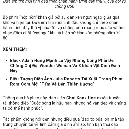
Đưa em tìm mối tình đầu theo chân hành trình đầy thú vị của đôi vợ
chồng U50
Bộ phim “hớp hồn” khán giả bởi sự đan xen ngọt ngào giữa quá
khứ và hiện tại. Đưa em tìm mối tình đầu không chỉ theo chân
hành trình đầy thú vị của đôi vợ chồng còn mang màu sắc và âm
nhạc đậm chất “vintage” khi tái hiện xứ Hàn vào những năm 70,
80.
XEM THÊM:
Black Adam Hùng Mạnh Là Vậy Nhưng Cũng Phải Dè
Chừng Chị Đại Wonder Woman Và 3 Nhân Vật Đình Đám
Này
Biểu Tượng Điện Ảnh Julia Roberts Tái Xuất Trong Phim
Rom-Com Mới “Tấm Vé Đến Thiên Đường”
Thông qua bộ phim này, đạo diễn
Choi Kook Hee
muốn truyền
tải thông điệp “Cuộc sống là hữu hạn, nhưng nó vẫn đẹp và chúng
ta có thể hạnh phúc”.
Tác phẩm không nói đến những điều quá ‘đao to búa lớn’ mà tập
trung chuyển tải về tình cảm gia đình ấm áp, tình bạn thời cắp