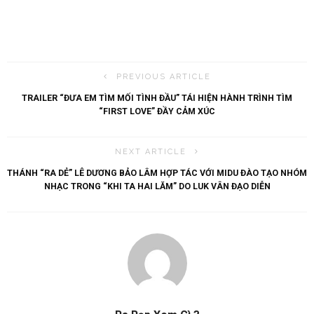
PREVIOUS ARTICLE
TRAILER “ĐƯA EM TÌM MỐI TÌNH ĐẦU” TÁI HIỆN HÀNH TRÌNH TÌM
“FIRST LOVE” ĐẦY CẢM XÚC
NEXT ARTICLE
THÁNH “RA DẺ” LÊ DƯƠNG BẢO LÂM HỢP TÁC VỚI MIDU ĐÀO TẠO NHÓM
NHẠC TRONG “KHI TA HAI LĂM” DO LUK VÂN ĐẠO DIỄN