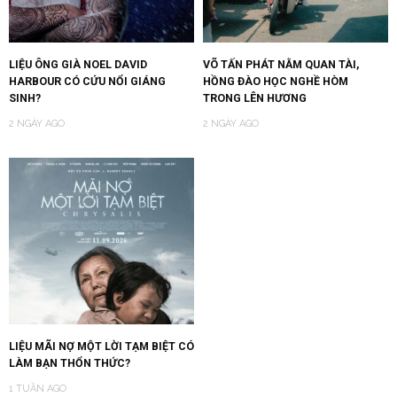
LIỆU ÔNG GIÀ NOEL DAVID
VÕ TẤN PHÁT NẰM QUAN TÀI,
HARBOUR CÓ CỨU NỔI GIÁNG
HỒNG ĐÀO HỌC NGHỀ HÒM
SINH?
TRONG LÊN HƯƠNG
2 NGÀY AGO
2 NGÀY AGO
LIỆU MÃI NỢ MỘT LỜI TẠM BIỆT CÓ
LÀM BẠN THỔN THỨC?
1 TUẦN AGO