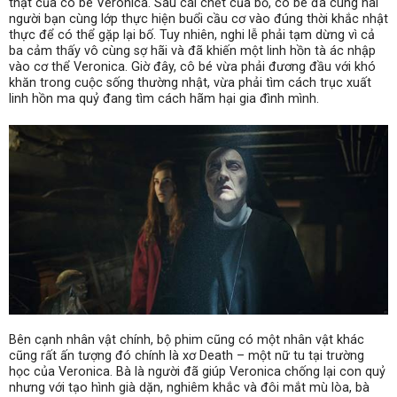
thật của cô bé Veronica. Sau cái chết của bố, cô bé đã cùng hai
người bạn cùng lớp thực hiện buổi cầu cơ vào đúng thời khắc nhật
thực để có thể gặp lại bố. Tuy nhiên, nghi lễ phải tạm dừng vì cả
ba cảm thấy vô cùng sợ hãi và đã khiến một linh hồn tà ác nhập
vào cơ thể Veronica. Giờ đây, cô bé vừa phải đương đầu với khó
khăn trong cuộc sống thường nhật, vừa phải tìm cách trục xuất
linh hồn ma quỷ đang tìm cách hãm hại gia đình mình.
Bên cạnh nhân vật chính, bộ phim cũng có một nhân vật khác
cũng rất ấn tượng đó chính là xơ Death – một nữ tu tại trường
học của Veronica. Bà là người đã giúp Veronica chống lại con quỷ
nhưng với tạo hình già dặn, nghiêm khắc và đôi mắt mù lòa, bà