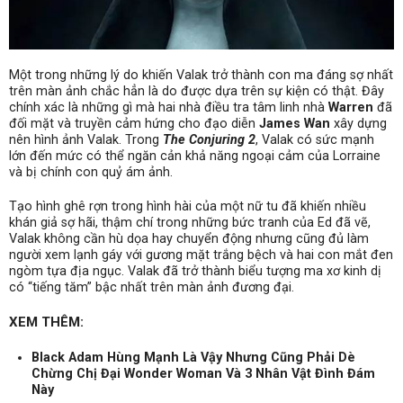
Một trong những lý do khiến Valak trở thành con ma đáng sợ nhất
trên màn ảnh chắc hẳn là do được dựa trên sự kiện có thật. Đây
chính xác là những gì mà hai nhà điều tra tâm linh nhà
Warren
đã
đối mặt và truyền cảm hứng cho đạo diễn
James Wan
xây dựng
nên hình ảnh Valak. Trong
The Conjuring 2
, Valak có sức mạnh
lớn đến mức có thể ngăn cản khả năng ngoại cảm của Lorraine
và bị chính con quỷ ám ảnh.
Tạo hình ghê rợn trong hình hài của một nữ tu đã khiến nhiều
khán giả sợ hãi, thậm chí trong những bức tranh của Ed đã vẽ,
Valak không cần hù dọa hay chuyển động nhưng cũng đủ làm
người xem lạnh gáy với gương mặt trắng bệch và hai con mắt đen
ngòm tựa địa ngục. Valak đã trở thành biểu tượng ma xơ kinh dị
có “tiếng tăm” bậc nhất trên màn ảnh đương đại.
XEM THÊM:
Black Adam Hùng Mạnh Là Vậy Nhưng Cũng Phải Dè
Chừng Chị Đại Wonder Woman Và 3 Nhân Vật Đình Đám
Này