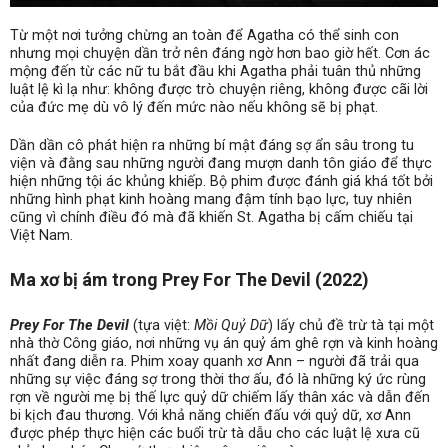
Từ một nơi tưởng chừng an toàn để Agatha có thể sinh con
nhưng mọi chuyện dần trở nên đáng ngờ hơn bao giờ hết. Cơn ác
mộng đến từ các nữ tu bắt đầu khi Agatha phải tuân thủ những
luật lệ kì lạ như: không được trò chuyện riêng, không được cãi lời
của đức mẹ dù vô lý đến mức nào nếu không sẽ bị phạt.
Dần dần cô phát hiện ra những bí mật đáng sợ ẩn sâu trong tu
viện và đằng sau những người đang mượn danh tôn giáo để thực
hiện những tội ác khủng khiếp. Bộ phim được đánh giá khá tốt bởi
những hình phạt kinh hoàng mang đậm tính bạo lực, tuy nhiên
cũng vì chính điều đó mà đã khiến St. Agatha bị cấm chiếu tại
Việt Nam.
Ma xơ bị ám trong Prey For The Devil (2022)
Prey For The Devil
(tựa việt:
Mồi Quỷ Dữ
) lấy chủ đề trừ tà tại một
nhà thờ Công giáo, nơi những vụ án quỷ ám ghê rợn và kinh hoàng
nhất đang diễn ra. Phim xoay quanh xơ Ann – người đã trải qua
những sự việc đáng sợ trong thời thơ ấu, đó là những ký ức rùng
rợn về người mẹ bị thế lực quỷ dữ chiếm lấy thân xác và dẫn đến
bi kịch đau thương. Với khả năng chiến đấu với quỷ dữ, xơ Ann
được phép thực hiện các buổi trừ tà dẫu cho các luật lệ xưa cũ