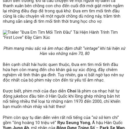
sách đến trường. Đó là câu chuyện về một người vợ dành cả
thanh xuân bên chồng con cho đến cuối đời mới giật mình ngẫm
lại những điều đẹp đẽ trong quá khứ. Đưa em tìm mối tình đầu
cũng là câu chuyện về một người chồng dù nóng nảy, trầm tính
nhưng sẵn sàng đi tìm mối tình thời trung học cho vợ.
Phim mang màu sắc và âm nhạc đậm chất “vintage” khi tái hiện xứ
Hàn vào những năm 70, 80
Bên cạnh chất hài hước quen thuộc, Đưa em tìm mối tình đầu
hứa hẹn còn mang đến cho khán giả sự xúc động, đầy chiêm
nghiệm về tình thân gia đình. Tuy nhiên, gia vị bất ngờ tạo nên sự
độc nhất của bộ phim này còn đến từ yếu tố âm nhạc.
Được biết, phim mới của đạo diễn
Choi
là phim ca nhạc hát tự
động jukebox đầu tiên ở Hàn Quốc khi lồng ghép những bản hit
nổi tiếng nhiều thể loại từ những năm 1970 đến 2000, chỉ khiến
bạn muốn nhún nhảy và hát theo!
Phim còn quy tụ dàn diễn viên rất nổi tiếng của “xứ sở kim chi”
gồm “ông hoàng 10 triệu vé”
Ryu Seung Yong
, Á hậu Hàn Quốc
Yum Jung Ah
, mỹ nhân của
Bỗng Dưng Trúng Số
–
Park Se Wan
,