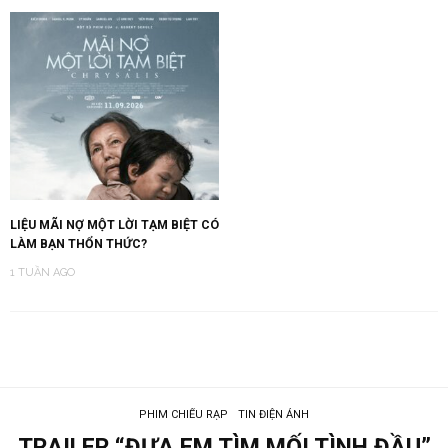
LIỆU MÃI NỢ MỘT LỜI TẠM BIỆT CÓ
LÀM BẠN THỔN THỨC?
1 TUẦN AGO
PHIM CHIẾU RẠP
TIN ĐIỆN ẢNH
TRAILER “ĐƯA EM TÌM MỐI TÌNH ĐẦU”