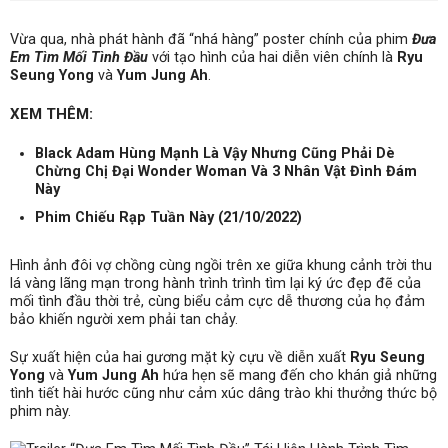
Vừa qua, nhà phát hành đã “nhá hàng” poster chính của phim
Đưa
Em Tìm Mối Tình Đầu
với tạo hình của hai diễn viên chính là
Ryu
Seung Yong
và
Yum Jung Ah
.
XEM THÊM:
Black Adam Hùng Mạnh Là Vậy Nhưng Cũng Phải Dè
Chừng Chị Đại Wonder Woman Và 3 Nhân Vật Đình Đám
Này
Phim Chiếu Rạp Tuần Này (21/10/2022)
Hình ảnh đôi vợ chồng cùng ngồi trên xe giữa khung cảnh trời thu
lá vàng lãng mạn trong hành trình trình tìm lại ký ức đẹp đẽ của
mối tình đầu thời trẻ, cùng biểu cảm cực dễ thương của họ đảm
bảo khiến người xem phải tan chảy.
Sự xuất hiện của hai gương mặt kỳ cựu về diễn xuất
Ryu Seung
Yong
và
Yum Jung Ah
hứa hẹn sẽ mang đến cho khán giả những
tình tiết hài hước cũng như cảm xúc dâng trào khi thưởng thức bộ
phim này.