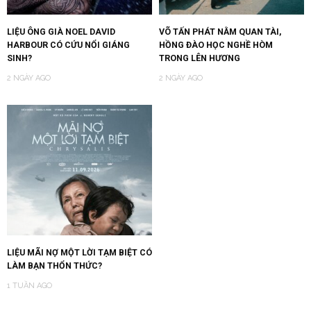
LIỆU ÔNG GIÀ NOEL DAVID
VÕ TẤN PHÁT NẰM QUAN TÀI,
HARBOUR CÓ CỨU NỔI GIÁNG
HỒNG ĐÀO HỌC NGHỀ HÒM
SINH?
TRONG LÊN HƯƠNG
2 NGÀY AGO
2 NGÀY AGO
LIỆU MÃI NỢ MỘT LỜI TẠM BIỆT CÓ
LÀM BẠN THỔN THỨC?
1 TUẦN AGO