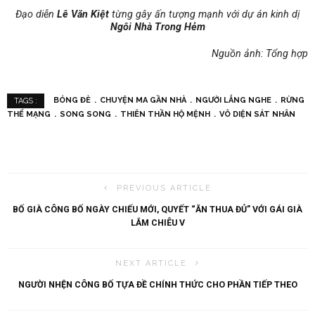
Đạo diễn
Lê Văn Kiệt
từng gây ấn tượng mạnh với dự án kinh dị
Ngôi Nhà Trong Hẻm
Nguồn ảnh: Tổng hợp
BÓNG ĐÈ
CHUYỆN MA GẦN NHÀ
NGƯỜI LẮNG NGHE
RỪNG
TAGS :
THẾ MẠNG
SONG SONG
THIÊN THẦN HỘ MỆNH
VÔ DIỆN SÁT NHÂN
PREVIOUS ARTICLE
BỐ GIÀ CÔNG BỐ NGÀY CHIẾU MỚI, QUYẾT “ĂN THUA ĐỦ” VỚI GÁI GIÀ
LẮM CHIÊU V
NEXT ARTICLE
NGƯỜI NHỆN CÔNG BỐ TỰA ĐỀ CHÍNH THỨC CHO PHẦN TIẾP THEO