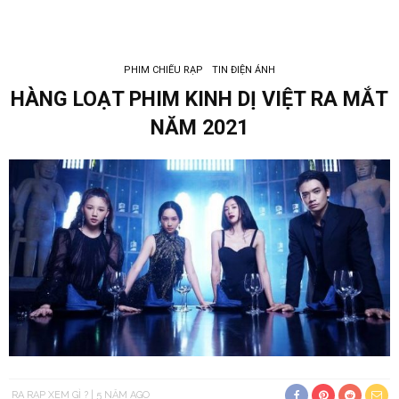
PHIM CHIẾU RẠP
TIN ĐIỆN ẢNH
HÀNG LOẠT PHIM KINH DỊ VIỆT RA MẮT
NĂM 2021
RA RẠP XEM GÌ ?
5 NĂM AGO