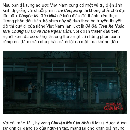
Nếu bạn đã từng ao ước Việt Nam cũng có một vũ trụ điện ảnh
kinh dị giống với chuỗi phim
The Conjuring
thì không phải chờ đợi
lâu nữa,
Chuyện Ma Gần Nhà
sẽ biến điều đó thành hiện thực.
Trong phần đầu tiên, bộ phim này sẽ dựa theo ba truyền thuyết
đô thị quỷ dị của riêng Việt Nam, lần lượt là
Cô Gái Trên Xe Nước
Mía, Chung Cư Cũ
và
Nhà Ngoại Cảm
.
Với đoạn trailer đầu tiên,
người xem đã có cơ hội thưởng thức một số những phân cảnh
rùng rợn, đẫm máu như phân cảnh lột da mặt, ma không đầu,…
Với cái mác 18+, hy vọng
Chuyện Ma Gần Nhà
sẽ lột tả được đúng
sự kinh dị, đáng sợ của nguyên tác, mang lại cho khán giả những