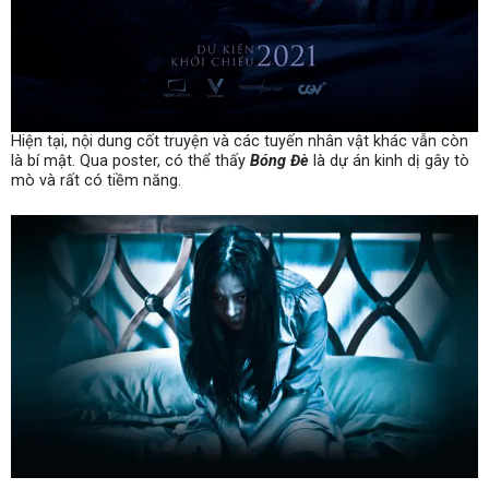
Hiện tại, nội dung cốt truyện và các tuyến nhân vật khác vẫn còn
là bí mật. Qua poster, có thể thấy
Bóng Đè
là dự án kinh dị gây tò
mò và rất có tiềm năng.