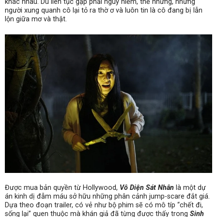
khác nhau. Dù liên tục gặp phải nguy hiểm, thế nhưng, những
người xung quanh cô lại tỏ ra thờ ơ và luôn tin là cô đang bị lẫn
lộn giữa mơ và thật.
Được mua bản quyền từ Hollywood,
Vô Diện Sát Nhân
là một dự
án kinh dị đẫm máu sở hữu những phân cảnh jump-scare đắt giá.
Dựa theo đoạn trailer, có vẻ như bộ phim sẽ có mô típ “chết đi,
sống lại” quen thuộc mà khán giả đã từng được thấy trong
Sinh