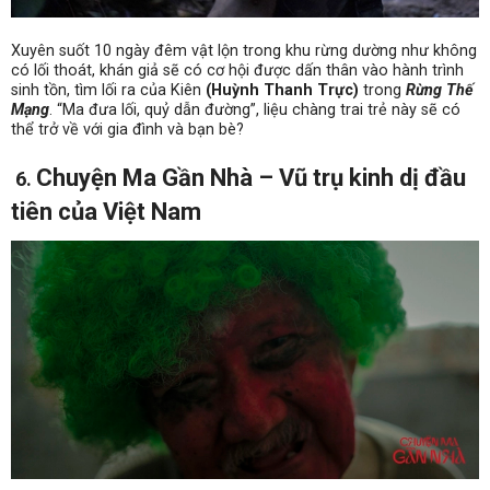
Xuyên suốt 10 ngày đêm vật lộn trong khu rừng dường như không
có lối thoát, khán giả sẽ có cơ hội được dấn thân vào hành trình
sinh tồn, tìm lối ra của Kiên
(Huỳnh Thanh Trực)
trong
Rừng Thế
Mạng
. “Ma đưa lối, quỷ dẫn đường”, liệu chàng trai trẻ này sẽ có
thể trở về với gia đình và bạn bè?
Chuyện Ma Gần Nhà – Vũ trụ kinh dị đầu
6.
tiên của Việt Nam