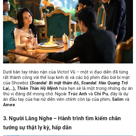
Dưới bàn tay nhào nặn của Victot Vũ – một vị đạo diễn đã từng
rất thành công với thể loại kinh dị và các bộ phim đào bới bí mật
của Showbiz
(
Scandal: Bí mật thảm đỏ
,
Scandal: Hào Quang Trở
Lại
,…),
Thiên Thần Hộ Mệnh
hứa hẹn sẽ là một trong những dự án
thú vị đáng để mong chờ. Ngoài
Trúc Anh
và
Chi Pu
, đây là dự
án đầu tay của hai nữ diễn viên chính còn lại của phim,
Salim
và
Amee
.
3. Người Lắng Nghe – Hành trình tìm kiếm chân
tướng sự thật ly kỳ, hấp dẫn