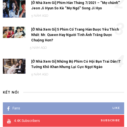
2
[Ở Nhà Xem Gì] Phim Hàn Tháng 7/2021 – “Mợ chảnh'”
Jeon Ji Hyun So Kè “Mợ Ngố” Song Ji Hyo
5 NĂM AGO
3
[Ở Nhà Xem Gì] 5 Phim Cổ Trang Hàn Được Yêu Thích
Nhất: Mr. Queen Hay Người Tình Ánh Trăng Được
Chuộng Hơn?
5 NĂM AGO
4
[Ở Nhà Xem Gì] Những Bộ Phim Có Hội Bạn Trai Dân IT
Tưởng Khô Khan Nhưng Lại Cực Ngọt Ngào
5 NĂM AGO
KẾT NỐI
Fans
LIKE
4.4K
Subscribers
SUBSCRIBE