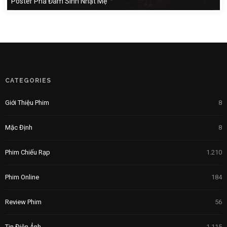
Poster Phá Đám Sinh Nhật Mẹ
CATEGORIES
Giới Thiệu Phim
8
Mặc Định
8
Phim Chiếu Rạp
1.210
Phim Online
184
Review Phim
56
Tin Điện Ảnh
1.115