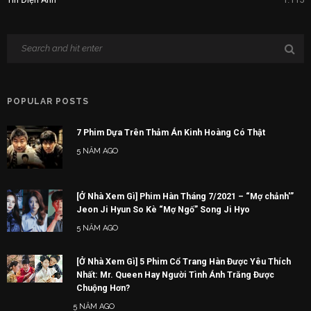
POPULAR POSTS
7 Phim Dựa Trên Thảm Án Kinh Hoàng Có Thật
5 NĂM AGO
[Ở Nhà Xem Gì] Phim Hàn Tháng 7/2021 – “Mợ chảnh'”
Jeon Ji Hyun So Kè “Mợ Ngố” Song Ji Hyo
5 NĂM AGO
[Ở Nhà Xem Gì] 5 Phim Cổ Trang Hàn Được Yêu Thích
Nhất: Mr. Queen Hay Người Tình Ánh Trăng Được
Chuộng Hơn?
5 NĂM AGO