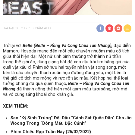
RA RẠP XEM GÌ ?
4 NĂM AGO
Trở lại với
Belle (Belle – Rồng Và Công Chúa Tàn Nhang),
đạo diễn
Mamoru Hosoda mang đến một câu chuyện nhuốm màu cổ tích
giữa thời hiện đại: Một nữ sinh bình thường trở thành nữ thần
trong thế giới ảo, dùng giọng hát để xoa dịu trái tim băng giá của
quái vật xấu xí. Phim sở hữu hai tuyến nhân vật song song, một
bên là câu chuyện thanh xuân học đường đáng yêu, một bên là
thế giới cổ tích mơ mộng và rực rỡ sắc màu. Kết hợp hai thể loại
tưởng chừng đã quá quen thuộc,
Belle – Rồng Và Công Chúa Tàn
Nhang
đã thành công thể hiện một gam màu tươi sáng, mới mẻ
và vô cùng sảng khoái cho khán giả.
XEM THÊM:
Sao “Ký Sinh Trùng” Đối Đầu “Cảnh Sát Quốc Dân” Cho Jin
Woong Trong “Dòng Máu Đặc Cảnh”
Phim Chiếu Rạp Tuần Này (25/02/2022)