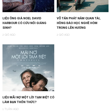
LIỆU ÔNG GIÀ NOEL DAVID
VÕ TẤN PHÁT NẰM QUAN TÀI,
HARBOUR CÓ CỨU NỔI GIÁNG
HỒNG ĐÀO HỌC NGHỀ HÒM
SINH?
TRONG LÊN HƯƠNG
2 GIỜ AGO
2 GIỜ AGO
LIỆU MÃI NỢ MỘT LỜI TẠM BIỆT CÓ
LÀM BẠN THỔN THỨC?
1 TUẦN AGO