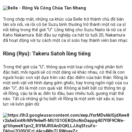
Trong chớp mắt, những ca khúc của Belle trở thành chủ đề bàn
tán sôi nổi, và rồi cô bé Suzu bình thường trở thành một nữ ca sĩ
nổi tiếng trong thế giới “U”. Lồng tiếng cho Suzu Naito là nữ ca sĩ
Kaho Nakamura. Bắt đầu sự nghiệp ca hát từ tuổi 20, Nakamura
đã hoạt động với tư cách một ca sĩ solo hay thành viên ban nhạc.
Rồng (Ryu): Takeru Satoh lồng tiếng
Trong thế giới của “U”, thông qua một loại công nghệ phân tích
đặc biệt, mỗi người sẽ có một dáng vẻ khác nhau, có thể là con
người hoặc con vật dựa trên các đặc điểm của bản thân. Rồng là
một sinh vật với hình dạng gớm ghiếc, hay trong ngôn ngữ của cư
dân “U”, đó là một con quái vật. Không ai biết bất cứ thông tin gì
về Rồng, cậu ta là ai, đến từ đâu, bao nhiêu tuổi, gương mặt thế
nào. Tất cả những gì họ biết về Rồng là một sinh vật xấu xí, bạo
lực và luôn giận dữ.