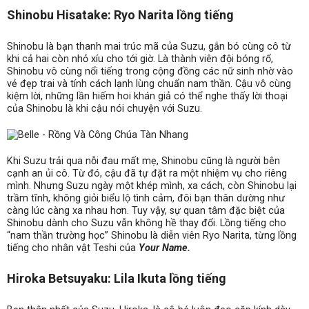
Shinobu Hisatake: Ryo Narita lồng tiếng
Shinobu là bạn thanh mai trúc mã của Suzu, gắn bó cùng cô từ
khi cả hai còn nhỏ xíu cho tới giờ. Là thành viên đội bóng rổ,
Shinobu vô cùng nổi tiếng trong cộng đồng các nữ sinh nhờ vào
vẻ đẹp trai và tính cách lạnh lùng chuẩn nam thần. Cậu vô cùng
kiệm lời, những lần hiếm hoi khán giả có thể nghe thấy lời thoại
của Shinobu là khi cậu nói chuyện với Suzu.
Khi Suzu trải qua nỗi đau mất mẹ, Shinobu cũng là người bên
cạnh an ủi cô. Từ đó, cậu đã tự đặt ra một nhiệm vụ cho riêng
mình. Nhưng Suzu ngày một khép mình, xa cách, còn Shinobu lại
trầm tĩnh, không giỏi biểu lộ tình cảm, đôi bạn thân dường như
càng lúc càng xa nhau hơn. Tuy vậy, sự quan tâm đặc biệt của
Shinobu dành cho Suzu vẫn không hề thay đổi. Lồng tiếng cho
“nam thần trường học” Shinobu là diễn viên Ryo Narita, từng lồng
tiếng cho nhân vật Teshi của
Your Name.
Hiroka Betsuyaku: Lila Ikuta lồng tiếng