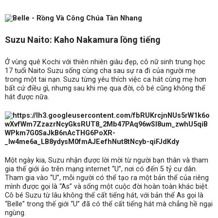
Suzu Naito: Kaho Nakamura lồng tiếng
Ở vùng quê Kochi với thiên nhiên giàu đẹp, cô nữ sinh trung học
17 tuổi Naito Suzu sống cùng cha sau sự ra đi của người mẹ
trong một tai nạn. Suzu từng yêu thích việc ca hát cùng mẹ hơn
bất cứ điều gì, nhưng sau khi mẹ qua đời, cô bé cũng không thể
hát được nữa.
Một ngày kia, Suzu nhận được lời mời từ người bạn thân và tham
gia thế giới ảo trên mạng internet “U”, nơi có đến 5 tỷ cư dân.
Tham gia vào “U”, mỗi người có thể tạo ra một bản thể của riêng
mình được gọi là “As” và sống một cuộc đời hoàn toàn khác biệt.
Cô bé Suzu từ lâu không thể cất tiếng hát, với bản thể As gọi là
“Belle” trong thế giới “U” đã có thể cất tiếng hát mà chẳng hề ngại
ngùng.