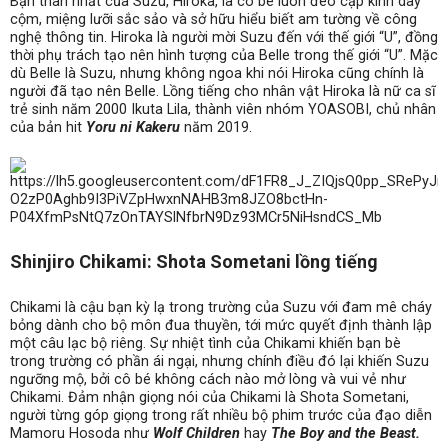
Bạn thân nhất của Suzu, Hiroka, là cô bé luôn đeo cặp kính dày
cộm, miệng lưỡi sắc sảo và sở hữu hiểu biết am tường về công
nghệ thông tin. Hiroka là người mời Suzu đến với thế giới “U”, đồng
thời phụ trách tạo nên hình tượng của Belle trong thế giới “U”. Mặc
dù Belle là Suzu, nhưng không ngoa khi nói Hiroka cũng chính là
người đã tạo nên Belle. Lồng tiếng cho nhân vật Hiroka là nữ ca sĩ
trẻ sinh năm 2000 Ikuta Lila, thành viên nhóm YOASOBI, chủ nhân
của bản hit
Yoru ni Kakeru
năm 2019.
Shinjiro Chikami: Shota Sometani lồng tiếng
Chikami là cậu bạn kỳ lạ trong trường của Suzu với đam mê cháy
bỏng dành cho bộ môn đua thuyền, tới mức quyết định thành lập
một câu lạc bộ riêng. Sự nhiệt tình của Chikami khiến bạn bè
trong trường có phần ái ngại, nhưng chính điều đó lại khiến Suzu
ngưỡng mộ, bởi cô bé không cách nào mở lòng và vui vẻ như
Chikami. Đảm nhận giọng nói của Chikami là Shota Sometani,
người từng góp giọng trong rất nhiều bộ phim trước của đạo diễn
Mamoru Hosoda như
Wolf Children
hay
The Boy and the Beast.