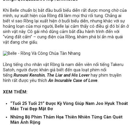
Khi Belle chuẩn bị bắt đầu buổi biểu diễn rất được mong chờ của
mình, sự xuất hiện của Rồng đã làm mọi thứ rối tung. Chẳng ai
biết vì sao Rồng lại xuất hiện ở buổi biểu diễn, nhưng khác với sự
hoảng loạn của mọi người, Belle lại cảm thấy có điều gì đó bí ẩn ở
sinh vật này. Cô gái nhỏ dũng cảm bắt đầu hành trình đến với
“vùng đất cấm” – cung điện của Rồng, khám phá bí ẩn mà quái
vật đang che giấu.
Lồng tiếng cho nhân vật Rồng là nam diễn viên nổi tiếng Takeru
Satoh, người được khán giả biết đến qua loạt phim nổi
tiếng
Rurouni Kenshin
,
The Liar and His Lover
hay phim truyền
hình rất được yêu thích
An Incurable Case of Love
.
XEM THÊM:
“Tuổi 25 Tuổi 21” Được Kỳ Vòng Giúp Nam Joo Hyuk Thoát
Mác Trai Đẹp Mặt Đơ
Những Bộ Phim Thảm Họa Thiên Nhiên Từng Càn Quét
Màn Ảnh Rộng