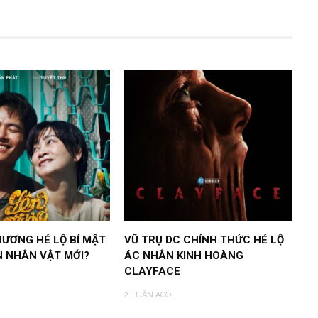
HƯƠNG HÉ LỘ BÍ MẬT
VŨ TRỤ DC CHÍNH THỨC HÉ LỘ
N NHÂN VẬT MỚI?
ÁC NHÂN KINH HOÀNG
CLAYFACE
2 TUẦN AGO