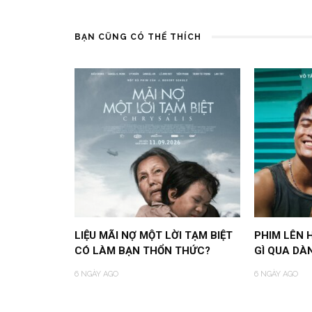
BẠN CŨNG CÓ THỂ THÍCH
LIỆU MÃI NỢ MỘT LỜI TẠM BIỆT
PHIM LÊN 
CÓ LÀM BẠN THỔN THỨC?
GÌ QUA DÀ
6 NGÀY AGO
6 NGÀY AGO