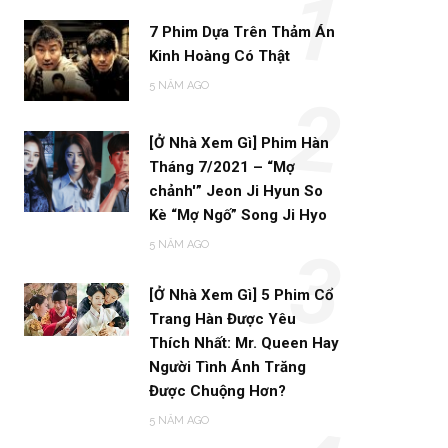
1
7 Phim Dựa Trên Thảm Án
Kinh Hoàng Có Thật
5 NĂM AGO
2
[Ở Nhà Xem Gì] Phim Hàn
Tháng 7/2021 – “Mợ
chảnh'” Jeon Ji Hyun So
Kè “Mợ Ngố” Song Ji Hyo
5 NĂM AGO
3
[Ở Nhà Xem Gì] 5 Phim Cổ
Trang Hàn Được Yêu
Thích Nhất: Mr. Queen Hay
Người Tình Ánh Trăng
Được Chuộng Hơn?
5 NĂM AGO