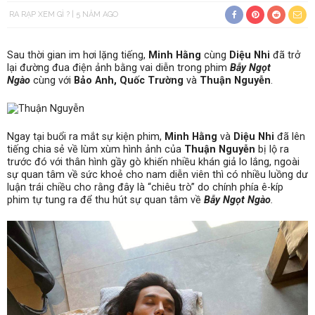
RA RẠP XEM GÌ ?
5 NĂM AGO
Sau thời gian im hơi lặng tiếng,
Minh Hằng
cùng
Diệu Nhi
đã trở
lại đường đua điện ảnh bằng vai diễn trong phim
Bẫy Ngọt
Ngào
cùng với
Bảo Anh, Quốc Trường
và
Thuận Nguyễn
.
Ngay tại buổi ra mắt sự kiện phim,
Minh Hằng
và
Diệu Nhi
đã lên
tiếng chia sẻ về lùm xùm hình ảnh của
Thuận Nguyễn
bị lộ ra
trước đó với thân hình gầy gò khiến nhiều khán giả lo lắng, ngoài
sự quan tâm về sức khoẻ cho nam diễn viên thì có nhiều luồng dư
luận trái chiều cho rằng đây là “chiêu trò” do chính phía ê-kíp
phim tự tung ra để thu hút sự quan tâm về
Bẫy Ngọt Ngào
.