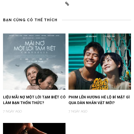
BẠN CŨNG CÓ THỂ THÍCH
LIỆU MÃI NỢ MỘT LỜI TẠM BIỆT CÓ
PHIM LÊN HƯƠNG HÉ LỘ BÍ MẬT GÌ
LÀM BẠN THỔN THỨC?
QUA DÀN NHÂN VẬT MỚI?
7 NGÀY AGO
7 NGÀY AGO