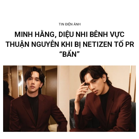
TIN ĐIỆN ẢNH
MINH HẰNG, DIỆU NHI BÊNH VỰC
THUẬN NGUYỄN KHI BỊ NETIZEN TỐ PR
“BẨN”