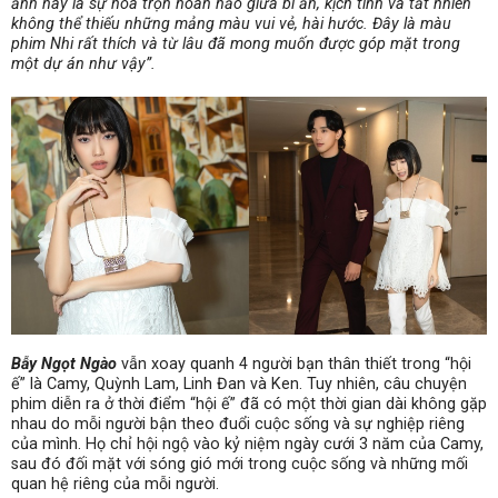
ảnh này là sự hoà trộn hoàn hảo giữa bí ẩn, kịch tính và tất nhiên
không thể thiếu những mảng màu vui vẻ, hài hước. Đây là màu
phim Nhi rất thích và từ lâu đã mong muốn được góp mặt trong
một dự án như vậy”.
Bẫy Ngọt Ngào
vẫn xoay quanh 4 người bạn thân thiết trong “hội
ế” là Camy, Quỳnh Lam, Linh Đan và Ken. Tuy nhiên, câu chuyện
phim diễn ra ở thời điểm “hội ế” đã có một thời gian dài không gặp
nhau do mỗi người bận theo đuổi cuộc sống và sự nghiệp riêng
của mình. Họ chỉ hội ngộ vào kỷ niệm ngày cưới 3 năm của Camy,
sau đó đối mặt với sóng gió mới trong cuộc sống và những mối
quan hệ riêng của mỗi người.