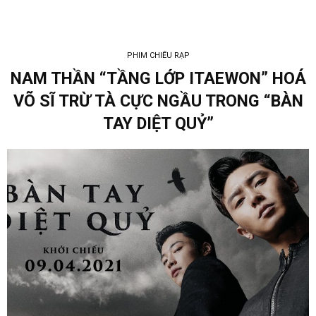
PHIM CHIẾU RẠP
NAM THẦN “TẦNG LỚP ITAEWON” HOÁ
VÕ SĨ TRỪ TÀ CỰC NGẦU TRONG “BÀN
TAY DIỆT QUỶ”