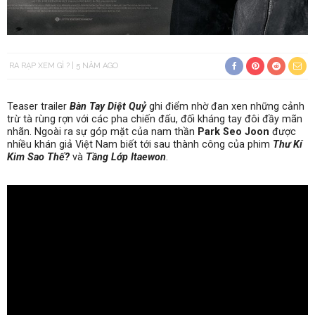
RA RẠP XEM GÌ ?
5 NĂM AGO
Teaser trailer
Bàn Tay Diệt Quỷ
ghi điểm nhờ đan xen những cảnh
trừ tà rùng rợn với các pha chiến đấu, đối kháng tay đôi đầy mãn
nhãn. Ngoài ra sự góp mặt của nam thần
Park Seo Joon
được
nhiều khán giả Việt Nam biết tới sau thành công của phim
Thư Kí
Kim Sao Thế?
và
Tầng Lớp Itaewon
.