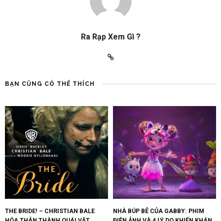
Ra Rạp Xem Gì ?
BẠN CŨNG CÓ THỂ THÍCH
THE BRIDE! – CHRISTIAN BALE
NHÀ BÚP BÊ CỦA GABBY: PHIM
HÓA THÂN THÀNH QUÁI VẬT
ĐIỆN ẢNH VÀ 4 LÝ DO KHIẾN KHÁN