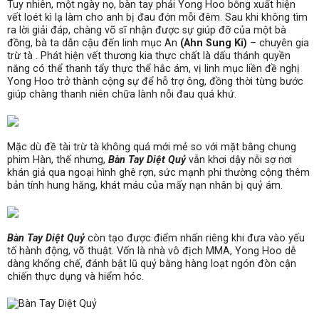
Tuy nhiên, một ngày nọ, bàn tay phải Yong Hoo bỗng xuất hiện
vết loét kì lạ làm cho anh bị đau đớn mỗi đêm. Sau khi không tìm
ra lời giải đáp, chàng võ sĩ nhận được sự giúp đỡ của một bà
đồng, bà ta dẫn cậu đến linh mục An
(Ahn Sung Ki)
– chuyên gia
trừ tà . Phát hiện vết thương kia thực chất là dấu thánh quyền
năng có thể thanh tẩy thực thể hắc ám, vị linh mục liền đề nghị
Yong Hoo trở thành cộng sự để hỗ trợ ông, đồng thời từng bước
giúp chàng thanh niên chữa lành nỗi đau quá khứ.
Mặc dù đề tài trừ tà không quá mới mẻ so với mặt bằng chung
phim Hàn, thế nhưng,
Bàn Tay Diệt Quỷ
vẫn khơi dậy nỗi sợ nơi
khán giả qua ngoại hình ghê rợn, sức mạnh phi thường cộng thêm
bản tính hung hăng, khát máu của mấy nạn nhân bị quỷ ám.
Bàn Tay Diệt Quỷ
còn tạo được điểm nhấn riêng khi đưa vào yếu
tố hành động, võ thuật. Vốn là nhà vô địch MMA, Yong Hoo dễ
dàng khống chế, đánh bật lũ quỷ bằng hàng loạt ngón đòn cận
chiến thực dụng và hiểm hóc.