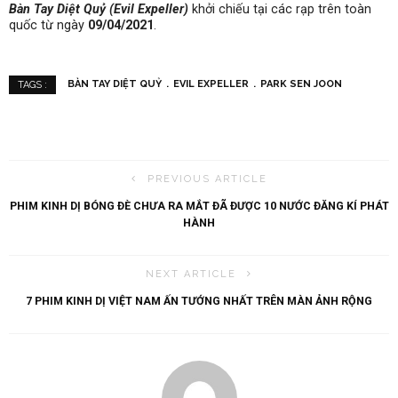
Bàn Tay Diệt Quỷ (Evil Expeller)
khởi chiếu tại các rạp trên toàn
quốc từ ngày
09/04/2021
.
BÀN TAY DIỆT QUỶ
EVIL EXPELLER
PARK SEN JOON
TAGS :
PREVIOUS ARTICLE
PHIM KINH DỊ BÓNG ĐÈ CHƯA RA MẮT ĐÃ ĐƯỢC 10 NƯỚC ĐĂNG KÍ PHÁT
HÀNH
NEXT ARTICLE
7 PHIM KINH DỊ VIỆT NAM ẤN TƯỚNG NHẤT TRÊN MÀN ẢNH RỘNG