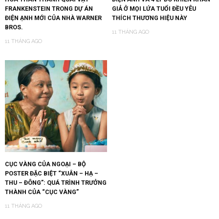
FRANKENSTEIN TRONG DỰ ÁN
GIẢ Ở MỌI LỨA TUỔI ĐỀU YÊU
ĐIỆN ẠNH MỚI CỦA NHÀ WARNER
THÍCH THƯƠNG HIỆU NÀY
BROS.
11 THÁNG AGO
11 THÁNG AGO
CỤC VÀNG CỦA NGOẠI – BỘ
POSTER ĐẶC BIỆT “XUÂN – HẠ –
THU – ĐÔNG”: QUÁ TRÌNH TRƯỞNG
THÀNH CỦA “CỤC VÀNG”
11 THÁNG AGO