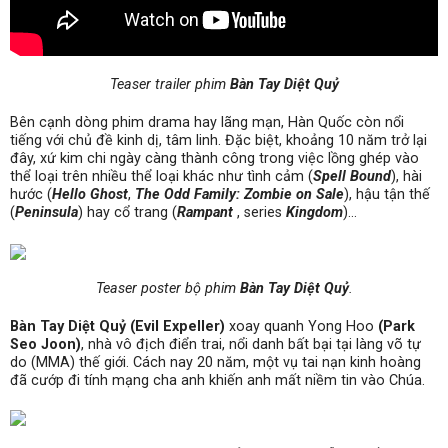
Teaser trailer phim
Bàn Tay Diệt Quỷ
Bên cạnh dòng phim drama hay lãng mạn, Hàn Quốc còn nổi
tiếng với chủ đề kinh dị, tâm linh. Đặc biệt, khoảng 10 năm trở lại
đây, xứ kim chi ngày càng thành công trong việc lồng ghép vào
thể loại trên nhiều thể loại khác như tình cảm (
Spell Bound
), hài
hước (
Hello Ghost
,
The Odd Family: Zombie on Sale
), hậu tận thế
(
Peninsula
) hay cổ trang (
Rampant
, series
Kingdom
)…
Teaser poster bộ phim
Bàn Tay Diệt Quỷ
.
Bàn Tay Diệt Quỷ (Evil Expeller)
xoay quanh Yong Hoo
(Park
Seo Joon)
, nhà vô địch điển trai, nổi danh bất bại tại làng võ tự
do (MMA) thế giới. Cách nay 20 năm, một vụ tai nạn kinh hoàng
đã cướp đi tính mạng cha anh khiến anh mất niềm tin vào Chúa.