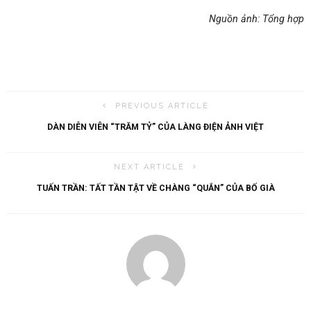
Nguồn ảnh: Tổng hợp
PREVIOUS ARTICLE
DÀN DIỄN VIÊN “TRĂM TỶ” CỦA LÀNG ĐIỆN ẢNH VIỆT
NEXT ARTICLE
TUẤN TRẦN: TẤT TẦN TẬT VỀ CHÀNG “QUẮN” CỦA BỐ GIÀ