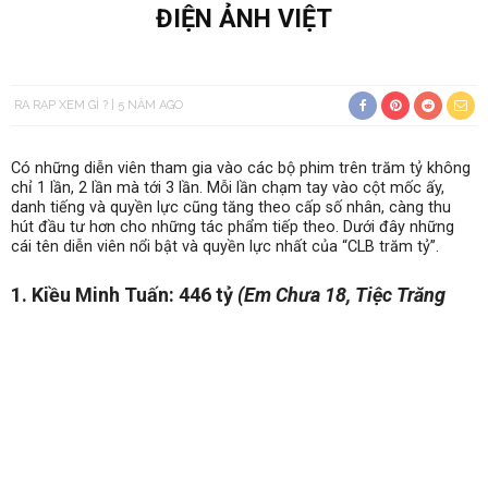
ĐIỆN ẢNH VIỆT
RA RẠP XEM GÌ ?
5 NĂM AGO
Có những diễn viên tham gia vào các bộ phim trên trăm tỷ không
chỉ 1 lần, 2 lần mà tới 3 lần. Mỗi lần chạm tay vào cột mốc ấy,
danh tiếng và quyền lực cũng tăng theo cấp số nhân, càng thu
hút đầu tư hơn cho những tác phẩm tiếp theo. Dưới đây những
cái tên diễn viên nổi bật và quyền lực nhất của “CLB trăm tỷ”.
1. Kiều Minh Tuấn: 446 tỷ
(Em Chưa 18, Tiệc Trăng
Máu, Chị Mười Ba 2)
Năm 2018,
Kiều Minh Tuấn
đã khiến khán giả phải thán phục
trước sự thể hiện xuất sắc trong
Em Chưa 18
, sánh đôi bên gương
mặt mới
Kaity Nguyễn
.
Kiều Minh Tuấn
là một trong những
trường hợp hiếm hoi dù nhan sắc không thuộc hàng “đỉnh” nhưng
lại mang đến cảm xúc chân thật cho người xem.