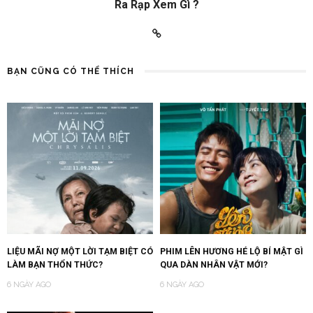
Ra Rạp Xem Gì ?
BẠN CŨNG CÓ THỂ THÍCH
LIỆU MÃI NỢ MỘT LỜI TẠM BIỆT CÓ
PHIM LÊN HƯƠNG HÉ LỘ BÍ MẬT GÌ
LÀM BẠN THỔN THỨC?
QUA DÀN NHÂN VẬT MỚI?
6 NGÀY AGO
6 NGÀY AGO