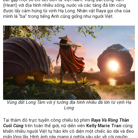
(Heart) với địa hình nhiều sông, nước và các tảng đá lớn cũng
được lấy cảm hứng từ vịnh Hạ Long. Nhân vật Raya gọi cha của
mình là “ba” trong tiếng Anh cũng giống như người Việt.
Vùng đất Long Tâm với ý tưởng địa hình nhiều đá lớn từ vịnh Hạ
Long
Tại thảm đỏ trực tuyến công chiếu bộ phim
Raya Và Rồng Thần
Cuối Cùng
trên toàn thế giới, nữ diễn viên
Kelly Marie Tran
cũng
khiến nhiều người Việt tự hào khi cô diện một chiếc áo dài và đeo
mấn lộng lẫy. Hình ảnh này mang ý nghĩa sâu sắc về cội nguồn