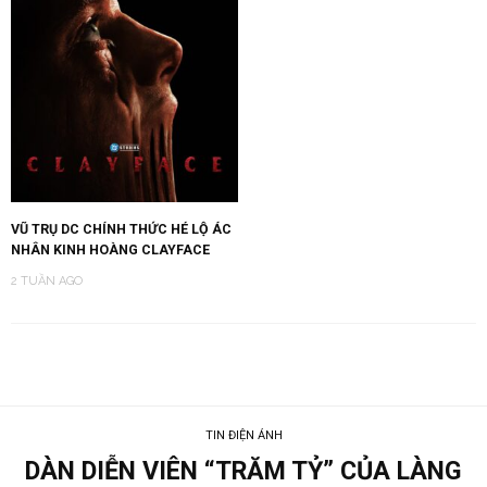
VŨ TRỤ DC CHÍNH THỨC HÉ LỘ ÁC
NHÂN KINH HOÀNG CLAYFACE
2 TUẦN AGO
TIN ĐIỆN ẢNH
DÀN DIỄN VIÊN “TRĂM TỶ” CỦA LÀNG