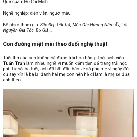
Quê quán: Hồ Chí Minh
Nghề nghiệp: diễn viên, người mẫu
Bộ phim tham gia:
Sắc Đẹp Dối Trá, Mùa Oải Hương Năm Ấy, Lời
Nguyền Gia Tộc, Bố Già,…
Con đường miệt mài theo đuổi nghệ thuật
Tuổi thơ của anh không hề được trải hoa hồng. Thời sinh viên
Tuấn Trần
làm nhiều nghề vì muốn kiếm tiền để trang trải học
phí. Từ hồi ba tuổi, anh đã bắt đầu bán vé số phụ mẹ vì ngày đó
cứ say xỉn là ba lại đánh hai mẹ con nên hễ đi làm là mẹ sẽ đưa
anh theo.