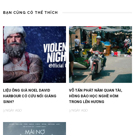
BẠN CŨNG CÓ THỂ THÍCH
LIỆU ÔNG GIÀ NOEL DAVID
VÕ TẤN PHÁT NẰM QUAN TÀI,
HARBOUR CÓ CỨU NỔI GIÁNG
HỒNG ĐÀO HỌC NGHỀ HÒM
SINH?
TRONG LÊN HƯƠNG
3 NGÀY AGO
3 NGÀY AGO