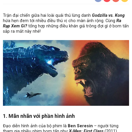
Trận đại chiến giữa hai loài quái thú lừng danh
Godzilla vs. Kong
hứa hẹn đem tới nhiều điều thú vị cho màn ảnh rộng. Cùng
Ra
Rạp Xem Gì?
tổng hợp những điều khán giả trông đợi gì ở bom tấn
sắp ra mắt này nhé!
1. Mãn nhãn với phần hình ảnh
Đạo diễn hình ảnh của bộ phim là
Ben Seresin
– người từng
tham gia nhiều phim bom tấn như
X-Men: First Class
(2011)