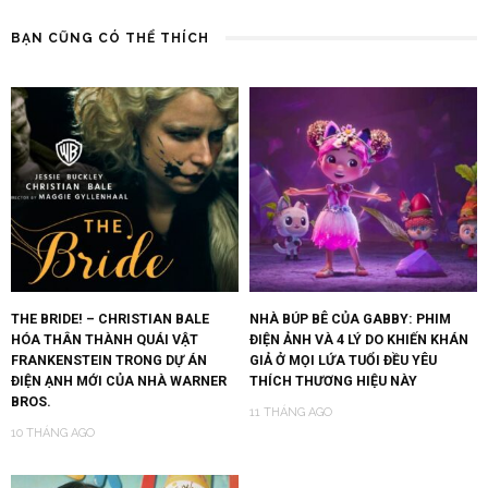
BẠN CŨNG CÓ THỂ THÍCH
THE BRIDE! – CHRISTIAN BALE
NHÀ BÚP BÊ CỦA GABBY: PHIM
HÓA THÂN THÀNH QUÁI VẬT
ĐIỆN ẢNH VÀ 4 LÝ DO KHIẾN KHÁN
FRANKENSTEIN TRONG DỰ ÁN
GIẢ Ở MỌI LỨA TUỔI ĐỀU YÊU
ĐIỆN ẠNH MỚI CỦA NHÀ WARNER
THÍCH THƯƠNG HIỆU NÀY
BROS.
11 THÁNG AGO
10 THÁNG AGO