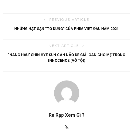
PREVIOUS ARTICLE
NHỮNG HẠT SẠN “TO ĐÙNG” CỦA PHIM VIỆT ĐẦU NĂM 2021
NEXT ARTICLE
“NÀNG HẬU” SHIN HYE SUN CÂN NÃO ĐỂ GIẢI OAN CHO MẸ TRONG
INNOCENCE (VÔ TỘI)
Ra Rạp Xem Gì ?