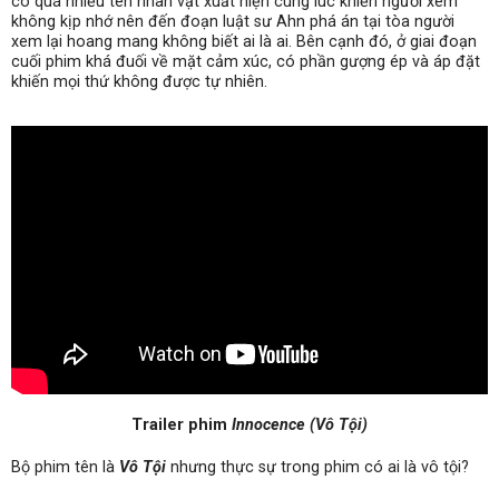
có quá nhiều tên nhân vật xuất hiện cùng lúc khiến người xem
không kịp nhớ nên đến đoạn luật sư Ahn phá án tại tòa người
xem lại hoang mang không biết ai là ai. Bên cạnh đó, ở giai đoạn
cuối phim khá đuối về mặt cảm xúc, có phần gượng ép và áp đặt
khiến mọi thứ không được tự nhiên.
Trailer phim
Innocence (Vô Tội)
Bộ phim tên là
Vô Tội
nhưng thực sự trong phim có ai là vô tội?