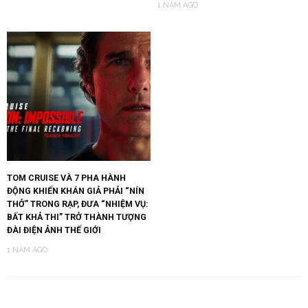
1 NĂM AGO
TOM CRUISE VÀ 7 PHA HÀNH
ĐỘNG KHIẾN KHÁN GIẢ PHẢI “NÍN
THỞ” TRONG RẠP, ĐƯA “NHIỆM VỤ:
BẤT KHẢ THI” TRỞ THÀNH TƯỢNG
ĐÀI ĐIỆN ẢNH THẾ GIỚI
1 NĂM AGO