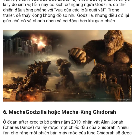
là lý do sinh vật lần này có kích cỡ ngang ngửa Godzilla, có thể
chiến đấu sòng phẳng với “vua của các loài quái vật”. Trong
trailer, dễ thấy Kong không đồ sộ như Godzilla, nhưng điều đó lại
giúp chú có vẻ nhanh nhẹn và cơ động hơn khi giao chiến.
6. MechaGodzilla hoặc Mecha-King Ghidorah
Ở đoạn after-credits bộ phim năm 2019, nhân vật Alan Jonah
(Charles Dance) đã lấy được một chiếc đầu của Ghidorah. Nhiều
fan cho rằng một phiên bản máy móc của King Ghidorah sẽ được