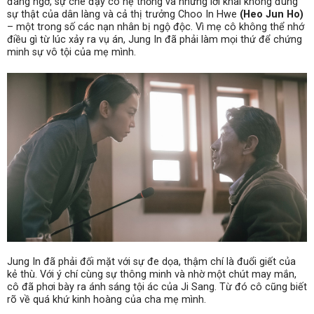
đáng ngờ, sự che đậy có hệ thống và những lời khai không đúng
sự thật của dân làng và cả thị trưởng Choo In Hwe
(Heo Jun Ho)
– một trong số các nạn nhân bị ngộ độc. Vì mẹ cô không thể nhớ
điều gì từ lúc xảy ra vụ án, Jung In đã phải làm mọi thứ để chứng
minh sự vô tội của mẹ mình.
Jung In đã phải đối mặt với sự đe dọa, thậm chí là đuổi giết của
kẻ thù. Với ý chí cùng sự thông minh và nhờ một chút may mắn,
cô đã phơi bày ra ánh sáng tội ác của Ji Sang. Từ đó cô cũng biết
rõ về quá khứ kinh hoàng của cha mẹ mình.