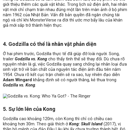
giới thiệu thêm các quái vật khác. Trong lịch sử điện ảnh, hai nhân
vật mới chỉ chạm trán nhau đúng một lần trên màn ảnh ở bộ phim
năm 1962 của Nhật Bản. Vấn đề bản quyền đã ngăn chúng tái
ngộ và chỉ khi MonsterVerse ra đời thì ước mơ bấy lâu của khán
giả mới sắp trở thành hiện thực.
4. Godzilla có thể là nhân vật phản diện
Ở hai phim trước, Godzilla thực tế đã giúp đỡ loài người. Song,
trailer
Godzilla vs. Kong
cho thấy tình thế sẽ thay đổi. Dù chưa rõ
nguyên nhân là gì, việc Godzilla quay sang chống lại nhân loại đưa
sinh vật trở về bản chất của nguyên tác điện ảnh đầu tiên năm
1954. Chưa rõ kết cục trận chiến sẽ ra sao, tuy nhiên đạo diễn
Adam Wingard
khẳng định sẽ có người thắng, kẻ thua trong
Godzilla vs. Kong
.
5. Sự lớn lên của Kong
Godzilla cao khoảng 120m, còn Kong thì chỉ có chiều cao
khoảng hơn 30m. Theo giải thích ở
Kong: Skull Island
(2017), vị
thần hộ mệnh của đảo Đầu Lâu khi ấy chưa trưởng thành hết. Đó