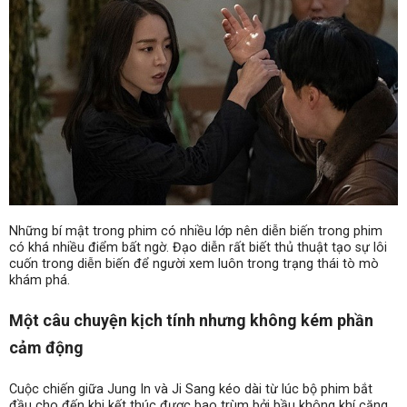
Những bí mật trong phim có nhiều lớp nên diễn biến trong phim
có khá nhiều điểm bất ngờ. Đạo diễn rất biết thủ thuật tạo sự lôi
cuốn trong diễn biến để người xem luôn trong trạng thái tò mò
khám phá.
Một câu chuyện kịch tính nhưng không kém phần
cảm động
Cuộc chiến giữa Jung In và Ji Sang kéo dài từ lúc bộ phim bắt
đầu cho đến khi kết thúc được bao trùm bởi bầu không khí căng