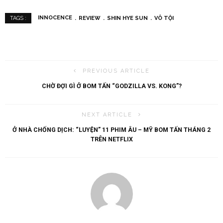
INNOCENCE
REVIEW
SHIN HYE SUN
VÔ TỘI
TAGS :
PREVIOUS ARTICLE
CHỜ ĐỢI GÌ Ở BOM TẤN “GODZILLA VS. KONG”?
NEXT ARTICLE
Ở NHÀ CHỐNG DỊCH: “LUYỆN” 11 PHIM ÂU – MỸ BOM TẤN THÁNG 2
TRÊN NETFLIX