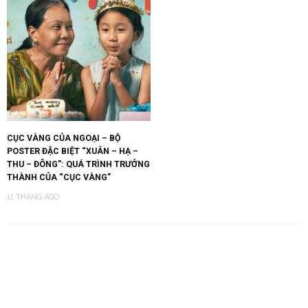
CỤC VÀNG CỦA NGOẠI – BỘ
POSTER ĐẶC BIỆT “XUÂN – HẠ –
THU – ĐÔNG”: QUÁ TRÌNH TRƯỞNG
THÀNH CỦA “CỤC VÀNG”
11 THÁNG AGO