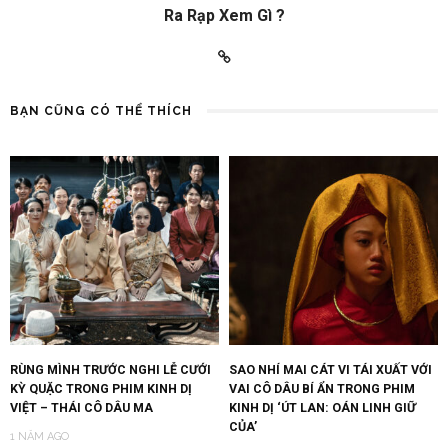
Ra Rạp Xem Gì ?
BẠN CŨNG CÓ THỂ THÍCH
RÙNG MÌNH TRƯỚC NGHI LỄ CƯỚI
SAO NHÍ MAI CÁT VI TÁI XUẤT VỚI
KỲ QUẶC TRONG PHIM KINH DỊ
VAI CÔ DÂU BÍ ẨN TRONG PHIM
VIỆT – THÁI CÔ DÂU MA
KINH DỊ ‘ÚT LAN: OÁN LINH GIỮ
CỦA’
1 NĂM AGO