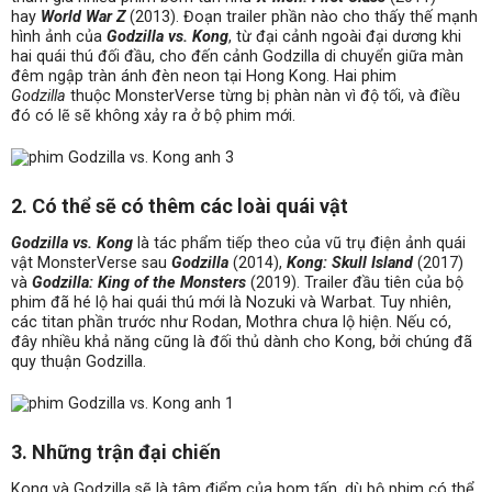
hay
World War Z
(2013). Đoạn trailer phần nào cho thấy thế mạnh
hình ảnh của
Godzilla vs. Kong
, từ đại cảnh ngoài đại dương khi
hai quái thú đối đầu, cho đến cảnh Godzilla di chuyển giữa màn
đêm ngập tràn ánh đèn neon tại Hong Kong. Hai phim
Godzilla
thuộc MonsterVerse từng bị phàn nàn vì độ tối, và điều
đó có lẽ sẽ không xảy ra ở bộ phim mới.
2. Có thể sẽ có thêm các loài quái vật
Godzilla vs. Kong
là tác phẩm tiếp theo của vũ trụ điện ảnh quái
vật MonsterVerse sau
Godzilla
(2014),
Kong: Skull Island
(2017)
và
Godzilla: King of the Monsters
(2019). Trailer đầu tiên của bộ
phim đã hé lộ hai quái thú mới là Nozuki và Warbat. Tuy nhiên,
các titan phần trước như Rodan, Mothra chưa lộ hiện. Nếu có,
đây nhiều khả năng cũng là đối thủ dành cho Kong, bởi chúng đã
quy thuận Godzilla.
3. Những trận đại chiến
Kong và Godzilla sẽ là tâm điểm của bom tấn, dù bộ phim có thể