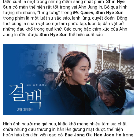
Diễn xuất là một trong những điểm sáng nhất phim.
Shin Hye
Sun
có màn thể hiện rất tốt trong vai Ahn Jung In. Bỏ qua hình
tượng nhí nhảnh, “tưng tửng” trong
Mr. Queen
,
Shin Hye Sun
trong phim là một luật sư sắc sảo, lạnh lùng, quyết đoán. Đồng
thơi cũng là nhân vật có nội tâm phức tạp, luôn bị dằn vặt bởi
những đau khổ trong quá khứ. Các cung bậc cảm xúc của Ahn
Jung In đều được
Shin Hye Sun
thể hiện xuất sắc.
Hình ảnh người mẹ già nua, khắc khổ mang nhiều tâm sự, chất
chứa những đau thương in hằn lên gương mặt được thể hiện
hoàn hảo bởi diễn viên gạo cội
Bae Jong Ok
.
Heo Joon Ho
trong