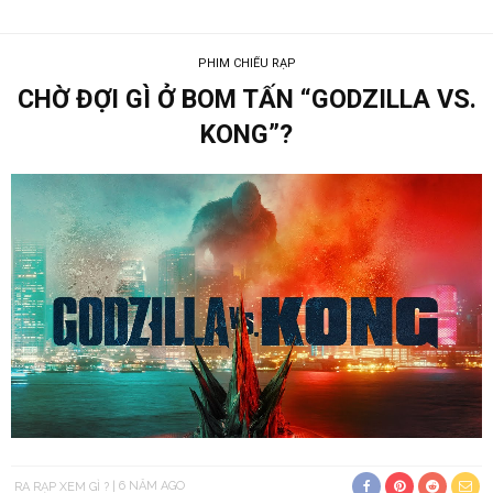
PHIM CHIẾU RẠP
CHỜ ĐỢI GÌ Ở BOM TẤN “GODZILLA VS.
KONG”?
RA RẠP XEM GÌ ?
6 NĂM AGO