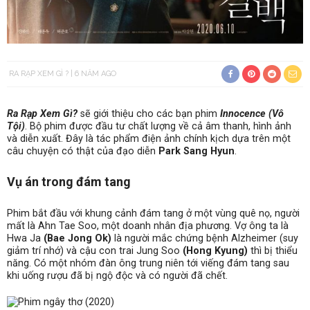
RA RẠP XEM GÌ ?
6 NĂM AGO
Ra Rạp Xem Gì?
sẽ giới thiệu cho các bạn phim
Innocence (Vô
Tội)
. Bộ phim được đầu tư chất lượng về cả âm thanh, hình ảnh
và diễn xuất. Đây là tác phẩm điện ảnh chính kịch dựa trên một
câu chuyện có thật của đạo diễn
Park Sang Hyun
.
Vụ án trong đám tang
Phim bắt đầu với khung cảnh đám tang ở một vùng quê nọ, người
mất là Ahn Tae Soo, một doanh nhân địa phương. Vợ ông ta là
Hwa Ja
(Bae Jong Ok)
là người mắc chứng bệnh Alzheimer (suy
giảm trí nhớ) và cậu con trai Jung Soo
(Hong Kyung)
thì bị thiểu
năng. Có một nhóm đàn ông trung niên tới viếng đám tang sau
khi uống rượu đã bị ngộ độc và có người đã chết.