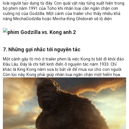
loài người tạo dựng từ đây. Con quái vật này từng xuất hiện trong
bộ phim năm 1991 của Toho khi nhân loại cần ngăn chặn cơn
cuồng nộ của Godzilla. Một cảnh của trailer cho thấy nhiều khả
năng MechaGodzilla hoặc Mecha-King Ghidorah sẽ lộ diện.
7. Những gợi nhắc tới nguyên tác
Một cảnh gây tò mò ở trailer phim là việc Kong bị bắt đi khỏi đảo
Đầu Lâu. Đây là chi tiết kinh điển ở nguyên tác năm 1933. Chỉ
khác là King Kong năm xưa bị bắt về để mua vui cho con người.
Còn lúc này, Kong phải giúp nhân loại ngăn chặn một hiểm họa.