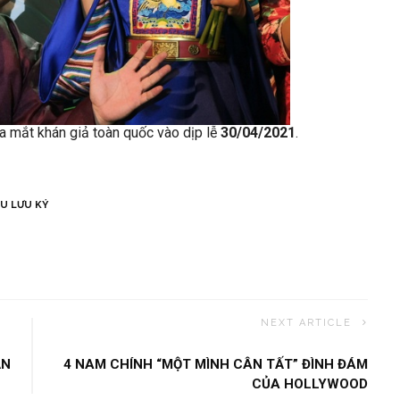
a mắt khán giả toàn quốc vào dịp lễ
30/04/2021
.
ÊU LƯU KÝ
NEXT ARTICLE
ẢN
4 NAM CHÍNH “MỘT MÌNH CÂN TẤT” ĐÌNH ĐÁM
CỦA HOLLYWOOD