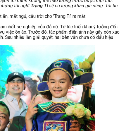
 bệnh thì mình không thể nào lường trước được mọi thứ.
ủ nhưng tôi nghĩ
Trạng Tí
sẽ có lượng khán giả riêng. Tôi tin
nan nhất sự nghiệp của đả nữ. Từ lúc triển khai ý tưởng đến
 vụ việc ồn ào. Trước đó, tác phẩm điện ảnh này gây xôn xao
nh
. Sau nhiều lần giải quyết, hai bên vẫn chưa có dấu hiệu