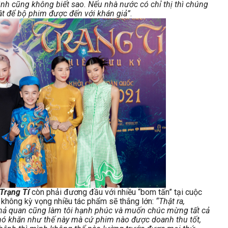
ình cũng không biết sao. Nếu nhà nước có chỉ thị thì chúng
phật để bộ phim được đến với khán giả”
.
Trạng Tí
còn phải đương đầu với nhiều “bom tấn” tại cuộc
t không kỳ vọng nhiều tác phẩm sẽ thắng lớn:
“Thật ra,
hả quan cũng làm tôi hạnh phúc và muốn chúc mừng tất cả
khó khăn như thế này mà cứ phim nào được doanh thu tốt,