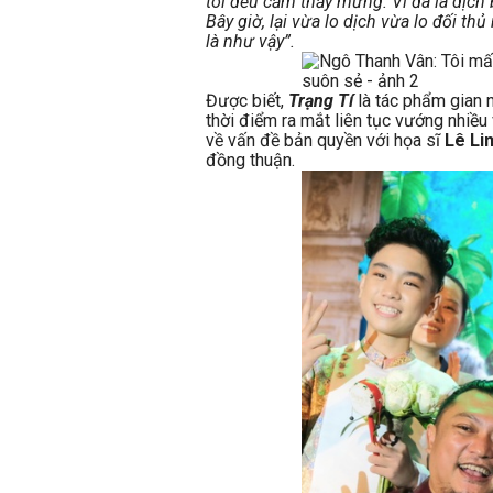
tôi đều cảm thấy mừng. Vì đã là dịch
Bây giờ, lại vừa lo dịch vừa lo đối th
là như vậy”.
Được biết,
Trạng Tí
là tác phẩm gian 
thời điểm ra mắt liên tục vướng nhiều
về vấn đề bản quyền với họa sĩ
Lê Li
đồng thuận.