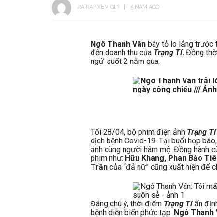
RA RẠP XEM GÌ ?
5 NĂM AGO
Ngô Thanh Vân
bày tỏ lo lắng trước 
đến doanh thu của
Trạng Tí
.
Đồng thời
ngủ’ suốt 2 năm qua.
Tối 28/04, bộ phim điện ảnh
Trạng Tí
dịch bệnh Covid-19. Tại buổi họp báo
ảnh cùng người hâm mộ. Đồng hành cùn
phim như:
Hữu Khang, Phan Bảo Tiê
Trần
của “đả nữ” cũng xuất hiện để c
Đáng chú ý, thời điểm
Trạng Tí
ấn định
bệnh diễn biến phức tạp.
Ngô Thanh 