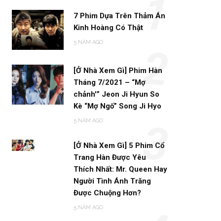
1
7 Phim Dựa Trên Thảm Án
Kinh Hoàng Có Thật
5 NĂM AGO
2
[Ở Nhà Xem Gì] Phim Hàn
Tháng 7/2021 – “Mợ
chảnh'” Jeon Ji Hyun So
Kè “Mợ Ngố” Song Ji Hyo
5 NĂM AGO
3
[Ở Nhà Xem Gì] 5 Phim Cổ
Trang Hàn Được Yêu
Thích Nhất: Mr. Queen Hay
Người Tình Ánh Trăng
Được Chuộng Hơn?
5 NĂM AGO