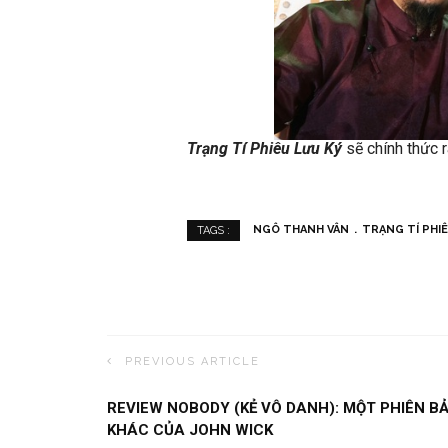
Trạng Tí Phiêu Lưu Ký
sẽ chính thức r
NGÔ THANH VÂN
TRẠNG TÍ PHI
TAGS :
PREVIOUS ARTICLE
REVIEW NOBODY (KẺ VÔ DANH): MỘT PHIÊN B
KHÁC CỦA JOHN WICK