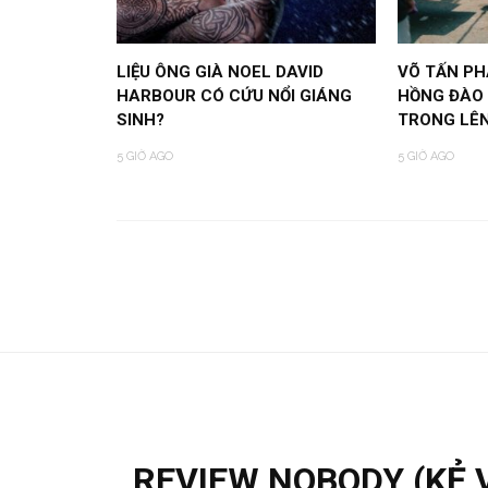
LIỆU ÔNG GIÀ NOEL DAVID
VÕ TẤN PH
HARBOUR CÓ CỨU NỔI GIÁNG
HỒNG ĐÀO
SINH?
TRONG LÊ
5 GIỜ AGO
5 GIỜ AGO
REVIEW NOBODY (KẺ 