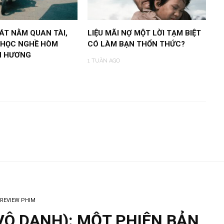
ÁT NẰM QUAN TÀI,
LIỆU MÃI NỢ MỘT LỜI TẠM BIỆT
 HỌC NGHỀ HÒM
CÓ LÀM BẠN THỔN THỨC?
N HƯƠNG
1 TUẦN AGO
REVIEW PHIM
VÔ DANH): MỘT PHIÊN BẢN