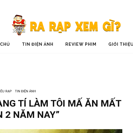
 CHỦ
TIN ĐIỆN ẢNH
REVIEW PHIM
GIỚI THIỆ
IẾU RẠP
TIN ĐIỆN ẢNH
ẠNG TÍ LÀM TÔI MẤ ĂN MẤT
 2 NĂM NAY”