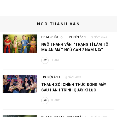
NGÔ THANH VÂN
PHIM CHIẾU RẠP
TIN ĐIỆN ẢNH
5 NĂM AGO
NGÔ THANH VÂN: “TRẠNG TÍ LÀM TÔI
MẤ ĂN MẤT NGỦ GẦN 2 NĂM NAY”
SHARE
TIN ĐIỆN ẢNH
5 NĂM AGO
THANH SÓI CHÍNH THỨC ĐÓNG MÁY
SAU HÀNH TRÌNH QUAY KỈ LỤC
SHARE