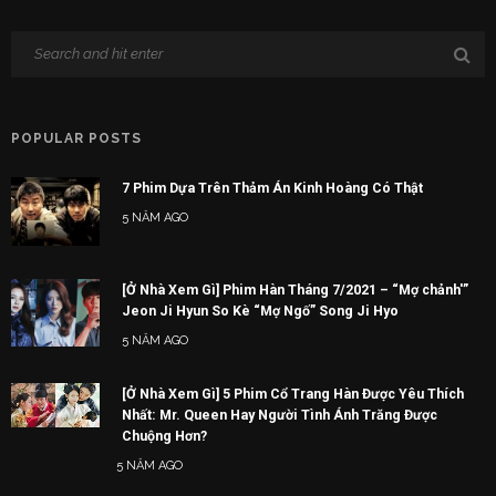
POPULAR POSTS
7 Phim Dựa Trên Thảm Án Kinh Hoàng Có Thật
5 NĂM AGO
[Ở Nhà Xem Gì] Phim Hàn Tháng 7/2021 – “Mợ chảnh'”
Jeon Ji Hyun So Kè “Mợ Ngố” Song Ji Hyo
5 NĂM AGO
[Ở Nhà Xem Gì] 5 Phim Cổ Trang Hàn Được Yêu Thích
Nhất: Mr. Queen Hay Người Tình Ánh Trăng Được
Chuộng Hơn?
5 NĂM AGO