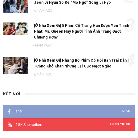
Jeon Ji Hyun So Kè “Mợ Ngố” Song Ji Hyo
5 NĂM AGO
3
[Ở Nhà Xem Gì] 5 Phim Cổ Trang Hàn Được Yêu Thích
Nhất: Mr. Queen Hay Người Tình Ánh Trăng Được
Chuộng Hơn?
5 NĂM AGO
4
[Ở Nhà Xem Gì] Những Bộ Phim Có Hội Bạn Trai Dân IT
Tưởng Khô Khan Nhưng Lại Cực Ngọt Ngào
5 NĂM AGO
KẾT NỐI
Fans
LIKE
4.5K
Subscribers
SUBSCRIBE