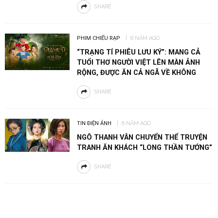
SHARE
PHIM CHIẾU RẠP
6 NĂM AGO
“TRẠNG TÍ PHIÊU LƯU KÝ”: MANG CẢ
TUỔI THƠ NGƯỜI VIỆT LÊN MÀN ẢNH
RỘNG, ĐƯỢC ĂN CẢ NGÃ VỀ KHÔNG
SHARE
TIN ĐIỆN ẢNH
6 NĂM AGO
NGÔ THANH VÂN CHUYỂN THỂ TRUYỆN
TRANH ĂN KHÁCH “LONG THẦN TƯỚNG”
SHARE