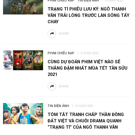
PHIM CHIẾU RẠP
TIN ĐIỆN ẢNH
6 NĂM AGO
TRẠNG TÍ PHIÊU LƯU KÝ: NGÔ THANH
VÂN TRẢI LÒNG TRƯỚC LÀN SÓNG TẨY
CHAY
SHARE
PHIM CHIẾU RẠP
6 NĂM AGO
CÙNG DỰ ĐOÁN PHIM VIỆT NÀO SẼ
THẮNG ĐẬM NHẤT MÙA TẾT TÂN SỬU
2021
SHARE
TIN ĐIỆN ẢNH
6 NĂM AGO
TÓM TẮT TRANH CHẤP THẦN ĐỒNG
ĐẤT VIỆT VÀ CHUỖI DRAMA QUANH
“TRẠNG TÍ” CỦA NGÔ THANH VÂN