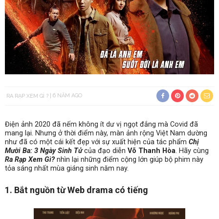
RA RẠP XEM GÌ ?
6 NĂM AGO
Điện ảnh 2020 đã nếm không ít dư vị ngọt đắng mà Covid đã
mang lại. Nhưng ở thời điểm này, màn ảnh rộng Việt Nam dường
như đã có một cái kết đẹp với sự xuất hiện của tác phẩm
Chị
Mười Ba: 3 Ngày Sinh Tử
của đạo diễn
Võ Thanh Hòa
. Hãy cùng
Ra Rạp Xem Gì?
nhìn lại những điểm cộng lớn giúp bộ phim này
tỏa sáng nhất mùa giáng sinh năm nay.
1. Bắt nguồn từ Web drama có tiếng