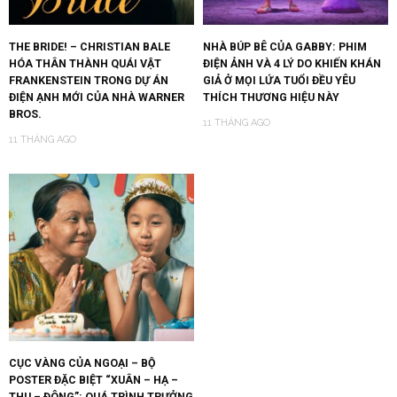
THE BRIDE! – CHRISTIAN BALE
NHÀ BÚP BÊ CỦA GABBY: PHIM
HÓA THÂN THÀNH QUÁI VẬT
ĐIỆN ẢNH VÀ 4 LÝ DO KHIẾN KHÁN
FRANKENSTEIN TRONG DỰ ÁN
GIẢ Ở MỌI LỨA TUỔI ĐỀU YÊU
ĐIỆN ẠNH MỚI CỦA NHÀ WARNER
THÍCH THƯƠNG HIỆU NÀY
BROS.
11 THÁNG AGO
11 THÁNG AGO
CỤC VÀNG CỦA NGOẠI – BỘ
POSTER ĐẶC BIỆT “XUÂN – HẠ –
THU – ĐÔNG”: QUÁ TRÌNH TRƯỞNG