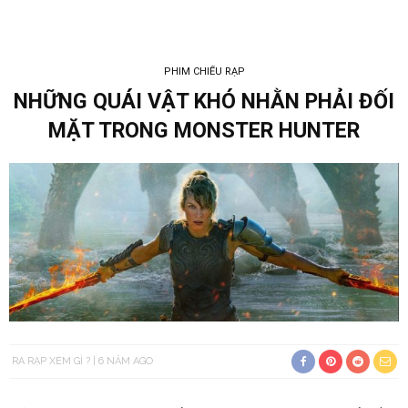
PHIM CHIẾU RẠP
NHỮNG QUÁI VẬT KHÓ NHẰN PHẢI ĐỐI
MẶT TRONG MONSTER HUNTER
RA RẠP XEM GÌ ?
6 NĂM AGO