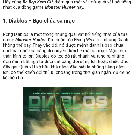
Hãy cùng
Ra Rạp Xem Gì?
điểm qua một vài loài quái vật nổi tiếng
nhất của dòng game
Monster Hunter
này.
1. Diablos – Bạo chúa sa mạc
Rồng Diablos là một trong những quái vật nổi tiếng nhất của tựa
game
Monster Hunter
. Dù thuộc tộc Flying Wyverns nhưng Diablos
không thể bay. Thay vào đó, nó được mệnh danh là bạo chúa
dưới cát nhờ khả năng di chuyển dưới bề mặt sa mạc. Mặc cho
thân hình to lớn, Diablos có tốc độ rất nhanh và tung ra những
đòn đánh bất ngờ từ dưới cát bằng đôi sừng lớn hoặc chiếc đuôi
đầy gai. Quái vật sở hữu khả năng đặc biệt là những tiếng gầm
lớn, có thể khiến đối thủ bị choáng trong thời gian ngắn, đủ để nó
kết liễu họ.