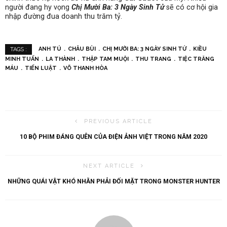
người đang hy vọng
Chị Mười Ba: 3 Ngày Sinh Tử
sẽ có cơ hội gia
nhập đường đua doanh thu trăm tỷ.
ANH TÚ
CHÂU BÙI
CHỊ MƯỜI BA: 3 NGÀY SINH TỬ
KIỀU
TAGS :
MINH TUẤN
LA THÀNH
THẬP TAM MUỘI
THU TRANG
TIỆC TRĂNG
MÁU
TIẾN LUẬT
VÕ THANH HÒA
PREVIOUS ARTICLE
10 BỘ PHIM ĐÁNG QUÊN CỦA ĐIỆN ẢNH VIỆT TRONG NĂM 2020
NEXT ARTICLE
NHỮNG QUÁI VẬT KHÓ NHẰN PHẢI ĐỐI MẶT TRONG MONSTER HUNTER