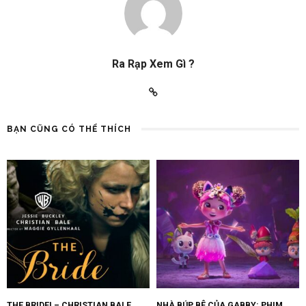
Ra Rạp Xem Gì ?
BẠN CŨNG CÓ THỂ THÍCH
THE BRIDE! – CHRISTIAN BALE
NHÀ BÚP BÊ CỦA GABBY: PHIM