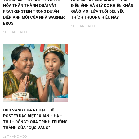
HÓA THÂN THÀNH QUÁI VẬT
ĐIỆN ẢNH VÀ 4 LÝ DO KHIẾN KHÁN
FRANKENSTEIN TRONG DỰ ÁN
GIẢ Ở MỌI LỨA TUỔI ĐỀU YÊU
ĐIỆN ẠNH MỚI CỦA NHÀ WARNER
THÍCH THƯƠNG HIỆU NÀY
BROS.
11 THÁNG AGO
11 THÁNG AGO
CỤC VÀNG CỦA NGOẠI – BỘ
POSTER ĐẶC BIỆT “XUÂN – HẠ –
THU – ĐÔNG”: QUÁ TRÌNH TRƯỞNG
THÀNH CỦA “CỤC VÀNG”
11 THÁNG AGO