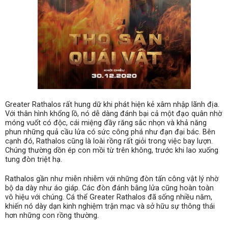
Greater Rathalos rất hung dữ khi phát hiện kẻ xâm nhập lãnh địa.
Với thân hình khổng lồ, nó dễ dàng đánh bại cả một đạo quân nhờ
móng vuốt có độc, cái miệng đầy răng sắc nhọn và khả năng
phun những quả cầu lửa có sức công phá như đạn đại bác. Bên
cạnh đó, Rathalos cũng là loài rồng rất giỏi trong việc bay lượn.
Chúng thường dồn ép con mồi từ trên không, trước khi lao xuống
tung đòn triệt hạ.
Rathalos gần như miễn nhiễm với những đòn tấn công vật lý nhờ
bộ da dày như áo giáp. Các đòn đánh bằng lửa cũng hoàn toàn
vô hiệu với chúng. Cá thể Greater Rathalos đã sống nhiều năm,
khiến nó dày dạn kinh nghiệm trận mạc và sở hữu sự thông thái
hơn những con rồng thường.