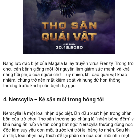
Năng lực đặc biệt của Magala là lây truyền virus Frenzy. Trong trò
chơi, căn bệnh giống một lời nguyền làm giảm sức mạnh và khả
năng hồi phục của người chơi. Tuy nhiên, khi các quái vật khác
nhiễm, chúng trở nên mất kiểm soát và hung dữ hơn thông
thường trước khi bị căn bệnh hạ gục.
4. Nerscylla – Kẻ săn mồi trong bóng tối
Nerscylla là một loài nhện đặc biệt, lần đầu xuất hiện trong phần
bốn của trò chơi. Thợ săn thường gọi chúng là “nhện bóng đêm” vì
khả năng ẩn nấp và tấn công bất ngờ. Nerscylla thường dùng nọc
độc làm suy yếu con mồi, trước khi trói lại bằng tơ nhện. Sau khi
ăn thịt, loài nhện này thích để lại phần da của con mồi như một