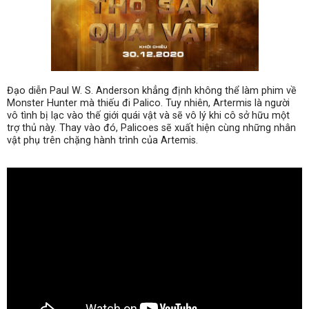
Đạo diễn Paul W. S. Anderson khẳng định không thể làm phim về
Monster Hunter mà thiếu đi Palico. Tuy nhiên, Artermis là người
vô tình bị lạc vào thế giới quái vật và sẽ vô lý khi cô sở hữu một
trợ thủ này. Thay vào đó, Palicoes sẽ xuất hiện cùng những nhân
vật phụ trên chặng hành trình của Artemis.