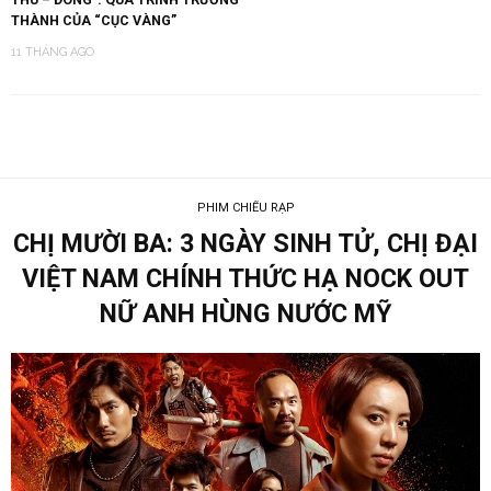
THÀNH CỦA “CỤC VÀNG”
11 THÁNG AGO
PHIM CHIẾU RẠP
CHỊ MƯỜI BA: 3 NGÀY SINH TỬ, CHỊ ĐẠI
VIỆT NAM CHÍNH THỨC HẠ NOCK OUT
NỮ ANH HÙNG NƯỚC MỸ