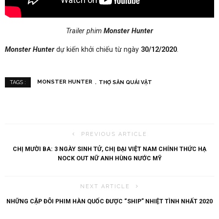
Trailer phim
Monster Hunter
Monster Hunter
dự kiến khởi chiếu từ ngày
30/12/2020
.
MONSTER HUNTER
THỢ SĂN QUÁI VẬT
TAGS :
PREVIOUS ARTICLE
CHỊ MƯỜI BA: 3 NGÀY SINH TỬ, CHỊ ĐẠI VIỆT NAM CHÍNH THỨC HẠ
NOCK OUT NỮ ANH HÙNG NƯỚC MỸ
NEXT ARTICLE
NHỮNG CẶP ĐÔI PHIM HÀN QUỐC ĐƯỢC “SHIP” NHIỆT TÌNH NHẤT 2020