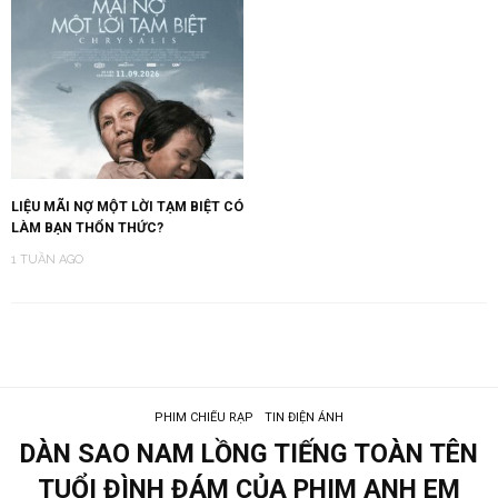
LIỆU MÃI NỢ MỘT LỜI TẠM BIỆT CÓ
LÀM BẠN THỔN THỨC?
1 TUẦN AGO
PHIM CHIẾU RẠP
TIN ĐIỆN ẢNH
DÀN SAO NAM LỒNG TIẾNG TOÀN TÊN
TUỔI ĐÌNH ĐÁM CỦA PHIM ANH EM