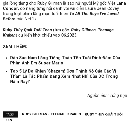
gia lồng tiếng cho Ruby Gillman là sao nữ người Mỹ gốc Việt
Lana
Condor
, cô nàng từng nổi danh với vai diễn Laura Jean Covey
trong loạt phim lãng mạn tuổi teen
To All The Boys I’ve Loved
Before
của Netflix.
Ruby Thủy Quái Tuổi Teen
(tựa gốc:
Ruby Gillman, Teenage
Kraken
) dự kiến khởi chiếu vào
06.2023.
XEM THÊM:
Dàn Sao Nam Lồng Tiếng Toàn Tên Tuổi Đình Đám Của
Phim Anh Em Super Mario
Top 5 Lý Do Khiến ‘Shazam! Cơn Thịnh Nộ Của Các Vị
Thần’ Là Tác Phẩm Đáng Xem Nhất Nhì Của DC Trong
Năm Nay?
Nguồn ảnh: Tổng hợp
RUBY GILLMAN - TEENAGE KRAKEN
RUBY THỦY QUÁI TUỔI
TAGS :
TEEN