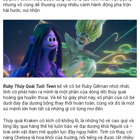
nhưng vô cùng dễ thương cùng nhiều cảnh hành động pha trộn
hài hước, vui nhộn.
Ruby Thủy Quái Tuổi Teen
kể về cô bé Ruby Gillman nhút nhát,
tình cờ phát hiện ra mình là một phần của dòng dõi thủy quái
hoàng gia huyền thoại. Và kể từ giây phút này, số phận của cô bé
dưới đáy đại dương bỗng thay thổi hoàn toàn, cùng với đó là một
sứ mệnh lớn hơn tất cả những gì cô từng mơ đến.
Thủy quái Kraken có kích cỡ khổng lồ, là những hộ vệ cao quý và
lộng lẫy, qua hàng thế hệ luôn bảo vệ đại dương khỏi Người cá –
loài sinh vật đam mê quyền lực đầy nguy hiểm. Tình cờ thay, cô
nàng Chelsea là hoa khôi của trường, nổi tiếng và được rất nhiều