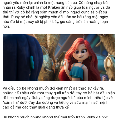
người yêu mến lại chính là một nàng tiên cá. Cô nàng nhạy bén
nhận ra Ruby chính là một Kraken ẩn nấp giữa loài người, và đã
thủ thỉ với cô bé rằng sớm muộn gì mọi người cũng sẽ biết sự
thật. Ruby bé nhỏ tội nghiệp vốn đã luôn sợ hãi rằng một ngày
nào đó bí mật này sẽ bị phơi bày, giờ càng trở nên hoảng loạn
hơn.
Và điều cô bé không muốn đối diện nhất đã thực sự xảy ra,
những dấu hiệu của một thủy quái trên đôi tay cô bé bắt đầu hiện
rõ hơn mỗi ngày. Ruby cũng được người bà của mình triệu tập về
“căn nhà” dưới đáy đại dương và tiết lộ về sức mạnh, sứ mệnh
cao cả mà các thủy quái đang thừa kế.
Dù không muốn nhưng không thể mãi trốn tránh, Ruby đã học