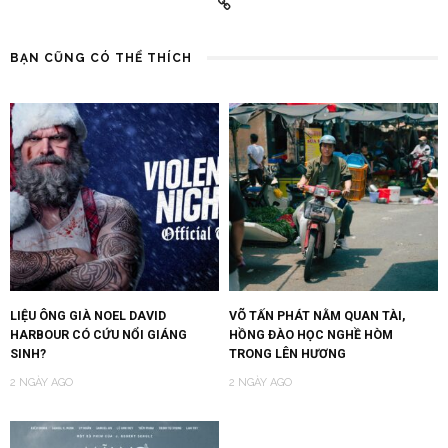
BẠN CŨNG CÓ THỂ THÍCH
LIỆU ÔNG GIÀ NOEL DAVID
VÕ TẤN PHÁT NẰM QUAN TÀI,
HARBOUR CÓ CỨU NỔI GIÁNG
HỒNG ĐÀO HỌC NGHỀ HÒM
SINH?
TRONG LÊN HƯƠNG
2 NGÀY AGO
2 NGÀY AGO