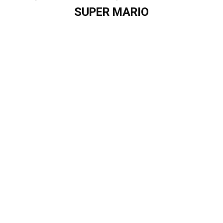
SUPER MARIO
RA RẠP XEM GÌ ?
3 NĂM AGO