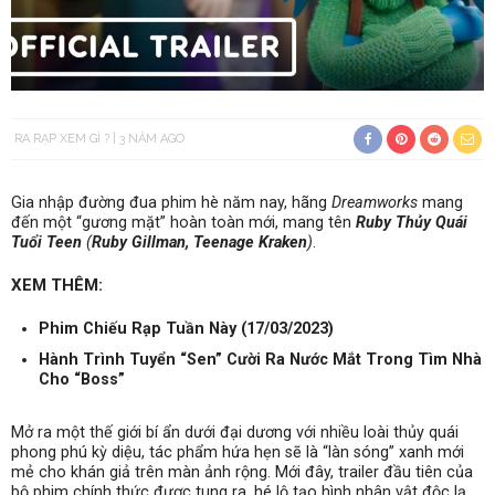
RA RẠP XEM GÌ ?
3 NĂM AGO
Gia nhập đường đua phim hè năm nay, hãng
Dreamworks
mang
đến một “gương mặt” hoàn toàn mới, mang tên
Ruby Thủy Quái
Tuổi Teen
(
Ruby Gillman, Teenage Kraken
)
.
XEM THÊM:
Phim Chiếu Rạp Tuần Này (17/03/2023)
Hành Trình Tuyển “Sen” Cười Ra Nước Mắt Trong Tìm Nhà
Cho “Boss”
Mở ra một thế giới bí ẩn dưới đại dương với nhiều loài thủy quái
phong phú kỳ diệu, tác phẩm hứa hẹn sẽ là “làn sóng” xanh mới
mẻ cho khán giả trên màn ảnh rộng. Mới đây, trailer đầu tiên của
bộ phim chính thức được tung ra, hé lộ tạo hình nhân vật độc lạ