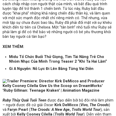
cách chấp nhập con người thật của mình, và bắt đầu quá trình
luyện tập để trở thành 1 chiến binh. Từ lúc này, Ruby bắt đầu
được “khai phá” những khả năng chiến đấu thần kỳ, và làm quen
với một sức mạnh độc nhất chỉ riêng mình có. Thế nhưng, vừa
mới tập sự chưa được bao lâu, Ruby đã phải đối mặt với sự khiêu
khích đến từ tiên cá Chelsea. Một “tân binh” nhỏ tuổi như Ruby sẽ
phải làm gì để có thể bảo vệ những người cô bé yêu thương khỏi
bàn tay người cá tàn bạo?
XEM THÊM:
Midu Tổ Chức Buổi Thử Giọng, Tìm Tài Năng Trẻ Cho
Nhóm Nhạc Của Mình Trong Teaser 2 “Khi Ta Hai Lăm”
Gi A Nguyễn: Nỗ Lực Đi Lên Bằng Từng Vai Diễn
Ruby Thủy Quái Tuổi Teen
được đạo diễn bởi bộ đôi nhà làm phim
– người được đề cử giải
Oscar
Kirk DeMicco
(
Vivo, The Croods
)
và
Faryn Pearl
(
The Croods: A New Age
,
Trolls World Tour
), sản
xuất bởi
Kelly Cooney Cilella
(
Trolls World Tour
). Diễn viên tham