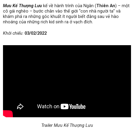
Mưu Kế Thượng Lưu
kế về hành trình của Ngân (
Thiên An
) – một
cô gái nghèo – bước chân vào thế giới “con nhà người ta” và
khám phá ra những góc khuất ít người biết đằng sau vẻ hào
nhoáng của những rich kid sinh ra ở vạch đích.
Khởi chiếu:
03/02/2022
Trailer Mưu Kế Thượng Lưu