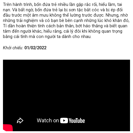
Trên hành trình, bốn đứa trẻ nhiều lần gặp rắc rối, hiểu lầm, tai
nạn. Và bất ngờ, bốn đứa trẻ lại bị sơn tặc bắt cóc và bị ép đối
đầu trước một âm mưu không thể lường trước được. Nhưng, nhờ
những trải nghiệm và có bạn bè bên cạnh những lúc khó khăn đó,
Tí dần hoàn thiện tính cách bản thân, bớt háo thắng và biết quan
tâm đến người khác, hiểu rằng, cái lý đôi khi không quan trọng
bằng cái tình mà con người ta dành cho nhau.
Khởi chiếu:
01/02/2022