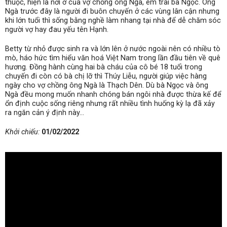
thuộc, hiện là nơi ở của vợ chồng ông Ngà, em trai bà Ngọc. Ông
Ngà trước đây là người đi buôn chuyến ở các vùng lân cận nhưng
khi lớn tuổi thì sống bằng nghề làm nhang tại nhà để dễ chăm sóc
người vợ hay đau yếu tên Hạnh.
Betty từ nhỏ được sinh ra và lớn lên ở nước ngoài nên có nhiều tò
mò, háo hức tìm hiểu văn hoá Việt Nam trong lần đầu tiên về quê
hương. Đồng hành cùng hai bà cháu của cô bé 18 tuổi trong
chuyến đi còn có bà chị lỡ thì Thúy Liễu, người giúp việc hàng
ngày cho vợ chồng ông Ngà là Thạch Dên. Dù bà Ngọc và ông
Ngà đều mong muốn nhanh chóng bán ngôi nhà được thừa kế để
ổn định cuộc sống riêng nhưng rất nhiều tình huống kỳ lạ đã xảy
ra ngăn cản ý định này…
Khởi chiếu:
01/02/2022