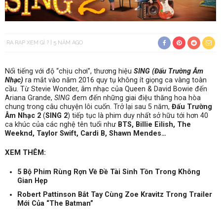
RA RẠP XEM GÌ ?
5 NĂM AGO
Nổi tiếng với độ “chịu chơi”, thương hiệu
SING (Đấu Trường Âm
Nhạc)
ra mắt vào năm 2016 quy tụ không ít giọng ca vàng toàn
cầu. Từ Stevie Wonder, âm nhạc của Queen & David Bowie đến
Ariana Grande,
SING
đem đến những giai điệu thăng hoa hòa
chung trong câu chuyện lôi cuốn. Trở lại sau 5 năm,
Đấu Trường
Âm Nhạc 2
(
SING 2
) tiếp tục là phim duy nhất sở hữu tới hơn 40
ca khúc của các nghệ tên tuổi như
BTS, Billie Eilish, The
Weeknd, Taylor Swift, Cardi B, Shawn Mendes…
XEM THÊM:
5 Bộ Phim Rùng Rợn Về Đề Tài Sinh Tồn Trong Không
Gian Hẹp
Robert Pattinson Bắt Tay Cùng Zoe Kravitz Trong Trailer
Mới Của “The Batman”