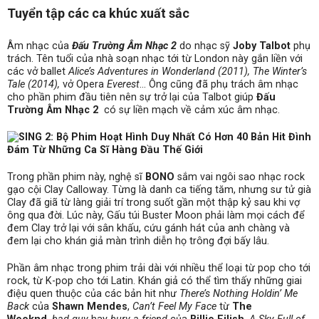
Tuyển tập các ca khúc xuất sắc
Âm nhạc của
Đấu Trường Âm Nhạc
2
do nhạc sỹ
Joby Talbot
phụ
trách. Tên tuổi của nhà soạn nhạc tới từ London này gắn liền với
các vở ballet
Alice’s Adventures in Wonderland (2011), The Winter’s
Tale (2014),
vở Opera
Everest
… Ông cũng đã phụ trách âm nhạc
cho phần phim đầu tiên nên sự trở lại của Talbot giúp
Đấu
Trường Âm Nhạc 2
có sự liền mạch về cảm xúc âm nhạc.
Trong phần phim này, nghệ sĩ
BONO
sắm vai ngôi sao nhạc rock
gạo cội Clay Calloway. Từng là danh ca tiếng tăm, nhưng sư tử già
Clay đã giã từ làng giải trí trong suốt gần một thập kỷ sau khi vợ
ông qua đời. Lúc này, Gấu túi Buster Moon phải làm mọi cách để
đem Clay trở lại với sân khấu, cứu gánh hát của anh chàng và
đem lại cho khán giả màn trình diễn họ trông đợi bấy lâu.
Phần âm nhạc trong phim trải dài với nhiều thể loại từ pop cho tới
rock, từ K-pop cho tới Latin. Khán giả có thể tìm thấy những giai
điệu quen thuộc của các bản hit như
There’s Nothing Holdin’ Me
Back
của
Shawn Mendes
,
Can’t Feel My Face
từ
The