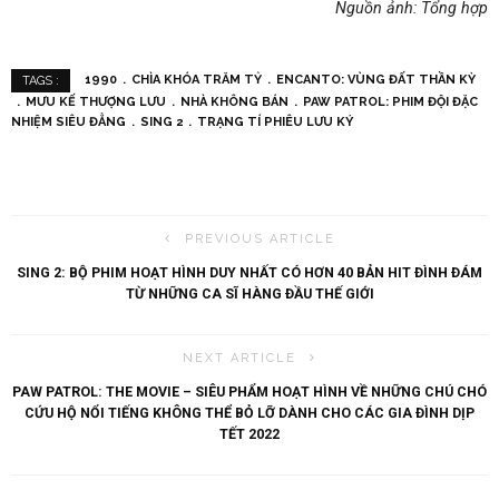
Nguồn ảnh: Tổng hợp
1990
CHÌA KHÓA TRĂM TỶ
ENCANTO: VÙNG ĐẤT THẦN KỲ
TAGS :
MƯU KẾ THƯỢNG LƯU
NHÀ KHÔNG BÁN
PAW PATROL: PHIM ĐỘI ĐẶC
NHIỆM SIÊU ĐẲNG
SING 2
TRẠNG TÍ PHIÊU LƯU KÝ
PREVIOUS ARTICLE
SING 2: BỘ PHIM HOẠT HÌNH DUY NHẤT CÓ HƠN 40 BẢN HIT ĐÌNH ĐÁM
TỪ NHỮNG CA SĨ HÀNG ĐẦU THẾ GIỚI
NEXT ARTICLE
PAW PATROL: THE MOVIE – SIÊU PHẨM HOẠT HÌNH VỀ NHỮNG CHÚ CHÓ
CỨU HỘ NỔI TIẾNG KHÔNG THỂ BỎ LỠ DÀNH CHO CÁC GIA ĐÌNH DỊP
TẾT 2022