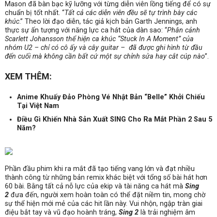
Mason đã bàn bạc kỹ lưỡng với từng diễn viên lồng tiếng để có sự
chuẩn bị tốt nhất. “
Tất cả các diễn viên đều sẽ tự trình bày các
khúc
.” Theo lời đạo diễn, tác giả kịch bản Garth Jennings, anh
thực sự ấn tượng với năng lực ca hát của dàn sao: “
Phân cảnh
Scarlett Johansson thể hiện ca khúc “Stuck In A Moment” của
nhóm U2 – chỉ có cô ấy và cây guitar – đã được ghi hình từ đầu
đến cuối mà không cần bất cứ một sự chỉnh sửa hay cắt cúp nào
”.
XEM THÊM:
Anime Khuấy Đảo Phòng Vé Nhật Bản “Belle” Khởi Chiếu
Tại Việt Nam
Điều Gì Khiến Nhà Sản Xuất SING Cho Ra Mắt Phần 2 Sau 5
Năm?
Phần đầu phim khi ra mắt đã tạo tiếng vang lớn và đạt nhiều
thành công từ những bản remix khác biệt với tổng số bài hát hơn
60 bài. Bằng tất cả nỗ lực của ekip và tài năng ca hát mà
Sing
2
đưa đến, người xem hoàn toàn có thể đặt niềm tin, mong chờ
sự thể hiện mới mẻ của các hit lần này. Vui nhộn, ngập tràn giai
điệu bắt tay và vũ đạo hoành tráng,
Sing 2
là trải nghiệm âm