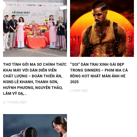
THƠ TÌNH GỞI MA SƠ CHÍNH THỨC
“SOI” DÀN TRAI XINH GÁI ĐẸP
KHAI MÁY VỚI DÀN DIỄN VIÊN
TRONG SINNERS – PHIM MA CÀ
CHẤT LƯỢNG – ĐOÀN THIÊN ÂN,
RỒNG HOT NHẤT MÀN ẢNH HÈ
NSND LÊ KHANH, THANH SƠN,
2025
HUỲNH PHƯƠNG, NGUYÊN THẢO,
1 NĂM AGO
LÂM VỸ DẠ,…
11 THÁNG AGO