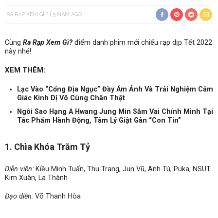
RA RẠP XEM GÌ ?
5 NĂM AGO
Cùng
Ra Rạp Xem Gì?
điểm danh phim mới chiếu rạp dịp Tết 2022
này nhé!
XEM THÊM:
Lạc Vào “Cổng Địa Ngục” Đầy Ám Ảnh Và Trải Nghiệm Cảm
Giác Kinh Dị Vô Cùng Chân Thật
Ngôi Sao Hạng A Hwang Jung Min Sắm Vai Chính Mình Tại
Tác Phẩm Hành Động, Tâm Lý Giật Gân “Con Tin”
1. Chìa Khóa Trăm Tỷ
Diễn viên:
Kiều Minh Tuấn, Thu Trang, Jun Vũ, Anh Tú, Puka, NSUT
Kim Xuân, La Thành
Đạo diễn:
Võ Thanh Hòa