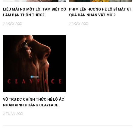
LIỆU MÃI NỢ MỘT LỜI TẠM BIỆT CÓ
PHIM LÊN HƯƠNG HÉ LỘ BÍ MẬT GÌ
LÀM BẠN THỔN THỨC?
QUA DÀN NHÂN VẬT MỚI?
7 NGÀY AGO
7 NGÀY AGO
VŨ TRỤ DC CHÍNH THỨC HÉ LỘ ÁC
NHÂN KINH HOÀNG CLAYFACE
2 TUẦN AGO