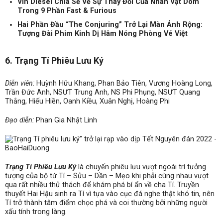
Vin Diesel Chia Sẻ Về Sự Thay Đổi Của Nhân Vật Dom
Trong 9 Phần Fast & Furious
Hai Phần Đầu “The Conjuring” Trở Lại Màn Ảnh Rộng:
Tượng Đài Phim Kinh Dị Hâm Nóng Phòng Vé Việt
6. Trạng Tí Phiêu Lưu Ký
Diễn viên:
Huỳnh Hữu Khang, Phan Bảo Tiên, Vương Hoàng Long,
Trần Đức Anh, NSƯT Trung Anh, NS Phi Phụng, NSƯT Quang
Thắng, Hiếu Hiền, Oanh Kiều, Xuân Nghị, Hoàng Phi
Đạo diễn:
Phan Gia Nhật Linh
Trạng Tí Phiêu Lưu Ký
là chuyến phiêu lưu vượt ngoài trí tưởng
tượng của bộ tứ Tí – Sửu – Dần – Mẹo khi phải cùng nhau vượt
qua rất nhiều thử thách để khám phá bí ẩn về cha Tí. Truyền
thuyết Hai Hậu sinh ra Tí vì tựa vào cục đá nghe thật khó tin, nên
Tí trở thành tâm điểm chọc phá và coi thường bởi những người
xấu tính trong làng.