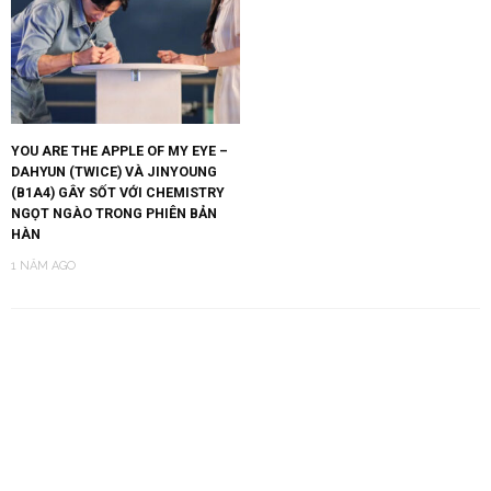
YOU ARE THE APPLE OF MY EYE –
DAHYUN (TWICE) VÀ JINYOUNG
(B1A4) GÂY SỐT VỚI CHEMISTRY
NGỌT NGÀO TRONG PHIÊN BẢN
HÀN
1 NĂM AGO