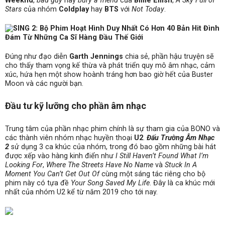
Weeknd
,
bad guy
hay
bury a friend
của
Billie Eilish
,
A Sky Full of
Stars
của nhóm
Coldplay
hay
BTS
với
Not Today
.
Đúng như đạo diễn
Garth Jennings
chia sẻ, phần hậu truyện sẽ
cho thấy tham vọng kế thừa và phát triển quy mô âm nhạc, cảm
xúc, hứa hẹn một show hoành tráng hơn bao giờ hết của Buster
Moon và các người bạn.
Đầu tư kỹ lưỡng cho phần âm nhạc
Trung tâm của phần nhạc phim chính là sự tham gia của BONO và
các thành viên nhóm nhạc huyền thoại
U2
.
Đấu Trường Âm Nhạc
2
sử dụng 3 ca khúc của nhóm, trong đó bao gồm những bài hát
được xếp vào hàng kinh điển như
I Still Haven’t Found What I’m
Looking For
,
Where The Streets Have No Name
và
Stuck In A
Moment You Can’t Get Out Of
cùng một sáng tác riêng cho bộ
phim này có tựa đề
Your Song Saved My Life
. Đây là ca khúc mới
nhất của nhóm U2 kể từ năm 2019 cho tới nay.