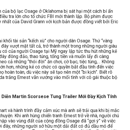
n của bộ lạc Osage ở Oklahoma bị sát hại một cách bí ẩn
iều tra lớn cho tổ chức FBI mới thành lập. Bộ phim được
 nhất của David Grann với kịch bản được đồng viết bởi Eric
i khối tài sản “kếch xù” cho người dân Osage. Thứ “vàng
i đây vượt mặt tất cả, trở thành một trong những người giàu
àu có của người Osage tại Mỹ ngay lập tức thu hút những kẻ
đây đông đảo, thao túng, tống tiền và muốn lấy đi càng
heo cả những “thói đời” ăn chơi, cờ bạc, tiệc tùng,… Không
lớn hơn, những kẻ có chức có quyền bắt đầu tính đến việc
ọ hoàn toàn, dù việc này sẽ tạo nên một “bi kịch”. Biết rõ
a trắng Ernest vẫn vướng vào mối tình với cô gái thuộc bộ
hart và hành trình đầy cảm xúc mà anh sẽ trải qua khi bị mắc
 chuyện. Khi anh hùng chiến tranh Ernest trở về nhà, người chú
ập vào vùng đất của cộng đồng Osage đã “gợi ý” về việc
nơi đây, những người sở hữu một dải đất có đủ dầu mỏ để