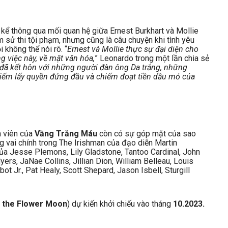
 kể thông qua mối quan hệ giữa Ernest Burkhart và Mollie
 sử thi tội phạm, nhưng cũng là câu chuyện khi tình yêu
 không thể nói rõ. “
Ernest và Mollie thực sự đại diện cho
 việc này, về mặt văn hóa,
” Leonardo trong một lần chia sẻ
đã kết hôn với những người đàn ông Da trắng, những
hiếm lấy quyền đứng đầu và chiếm đoạt tiền dầu mỏ của
n viên của
Vầng Trăng Máu
còn có sự góp mặt của sao
g vai chính trong The Irishman của đạo diễn Martin
ủa Jesse Plemons, Lily Gladstone, Tantoo Cardinal, John
ers, JaNae Collins, Jillian Dion, William Belleau, Louis
t Jr., Pat Healy, Scott Shepard, Jason Isbell, Sturgill
of the Flower Moon
) dự kiến khởi chiếu vào tháng
10.2023.