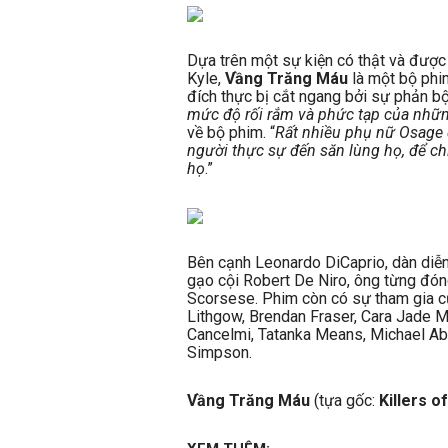
Dựa trên một sự kiện có thật và được
Kyle,
Vầng Trăng Máu
là một bộ phim
đích thực bị cắt ngang bởi sự phản bội
mức độ rối rắm và phức tạp của những
về bộ phim. “
Rất nhiều phụ nữ Osage 
người thực sự đến săn lùng họ, để c
họ
.”
Bên cạnh Leonardo DiCaprio, dàn diễ
gạo cội Robert De Niro, ông từng đón
Scorsese. Phim còn có sự tham gia c
Lithgow, Brendan Fraser, Cara Jade My
Cancelmi, Tatanka Means, Michael Abbo
Simpson.
Vầng Trăng Máu
(tựa gốc:
Killers 