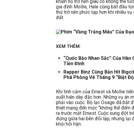
khiến họ trở nên giàu có không thể tư
gia đình Mollie, Hale cũng bắt đầu t
thứ trở nên phức tạp hơn khi nhiều vụ
đất.
XEM THÊM:
“Quốc Bảo Nhan Sắc” Của Hàn 
Tiền Đình
Rapper Binz Cùng Bản Hit Bigc
Phá Phòng Vé Tháng 9 “Biệt Độ
Khi tình cảm của Ernest và Mollie tiế
xuất hiện dày đặc hơn. Những vụ án mạ
phải vào cuộc. Bộ lạc Osage đã bắt đ
thiệt mạng đến mức “không thể đếm đ
ra trước mắt Ernest. Cuộc xung đột t
đứng giữa hai bên đối lập, nhưng lại đ
khỏi hối hận.