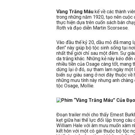
Vầng Trăng Máu
kể về các thành viê
trong những năm 1920, tạo nên cuộc đ
thực hiện dựa trên cuốn sách bán chạy
Roth và đạo diễn Martin Scorsese.
Vào đầu thế kỷ 20, dầu mỏ đã mang lạ
đen” này giúp bộ tộc sinh sống tại nơ
nhất thế giới chỉ sau một đêm. Sự gi
da trắng khác. Những kẻ này kéo đến 
nhiều tiền của Osage càng tốt, mang t
dừng lại ở đó, sự tham lam ngày một 
biến sự giàu sang ở nơi đây thuộc về h
những mưu tính này nhưng anh chàng d
tộc Osage, Mollie.
Đoạn trailer mới cho thấy Ernest Burk
kẹt giữa hai thế lực đối lập trong câu
William Hale với âm mưu muốn xâm nh
kết hôn với một cô gái thuộc bộ tộc 