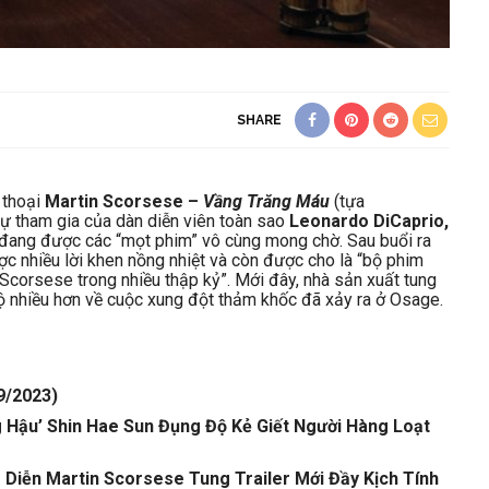
SHARE
 thoại
Martin Scorsese –
Vầng Trăng Máu
(tựa
sự tham gia của dàn diễn viên toàn sao
Leonardo DiCaprio,
đang được các “mọt phim” vô cùng mong chờ. Sau buổi ra
c nhiều lời khen nồng nhiệt và còn được cho là “bộ phim
Scorsese trong nhiều thập kỷ”. Mới đây, nhà sản xuất tung
 lộ nhiều hơn về cuộc xung đột thảm khốc đã xảy ra ở Osage.
9/2023)
 Hậu’ Shin Hae Sun Đụng Độ Kẻ Giết Người Hàng Loạt