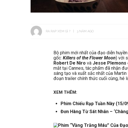
RA RẠP XEM GÌ ?
3 NĂM AGO
Bộ phim mới nhất của đạo diễn huyền
gốc:
Killers of the Flower Moon
) với 
Robert De Niro
và
Jesse Plemons
mắt tại Cannes, tác phẩm đã nhận đượ
sáng tạo và xuất sắc nhất của Martin 
đoạn trailer chính thức cuối cùng, hé
XEM THÊM:
Phim Chiếu Rạp Tuần Này (15/0
Đơn Hàng Từ Sát Nhân – ‘Chàng