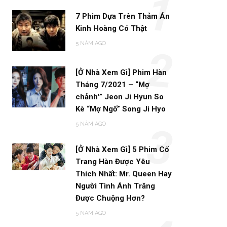
1
7 Phim Dựa Trên Thảm Án
Kinh Hoàng Có Thật
5 NĂM AGO
2
[Ở Nhà Xem Gì] Phim Hàn
Tháng 7/2021 – “Mợ
chảnh'” Jeon Ji Hyun So
Kè “Mợ Ngố” Song Ji Hyo
5 NĂM AGO
3
[Ở Nhà Xem Gì] 5 Phim Cổ
Trang Hàn Được Yêu
Thích Nhất: Mr. Queen Hay
Người Tình Ánh Trăng
Được Chuộng Hơn?
5 NĂM AGO