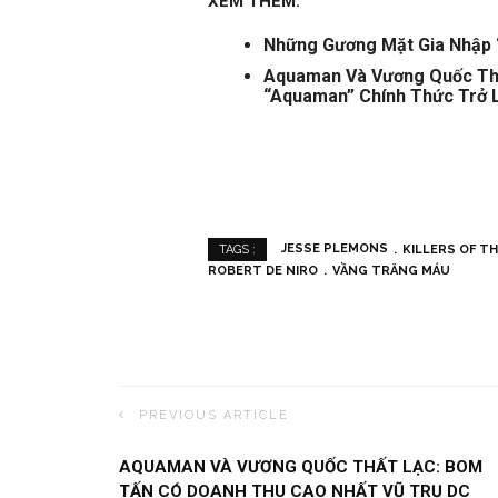
XEM THÊM:
Những Gương Mặt Gia Nhập “
Aquaman Và Vương Quốc Thấ
“Aquaman” Chính Thức Trở 
JESSE PLEMONS
KILLERS OF T
TAGS :
ROBERT DE NIRO
VẦNG TRĂNG MÁU
PREVIOUS ARTICLE
AQUAMAN VÀ VƯƠNG QUỐC THẤT LẠC: BOM
TẤN CÓ DOANH THU CAO NHẤT VŨ TRỤ DC