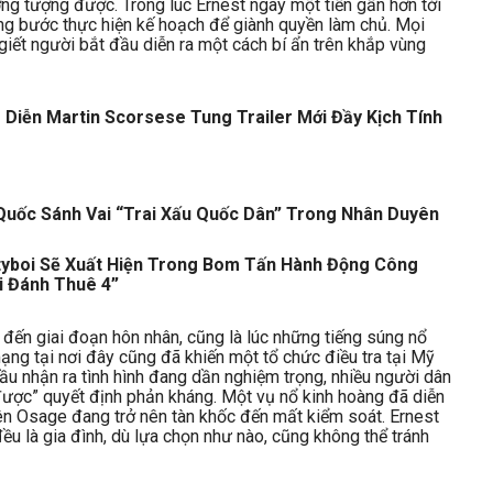
ởng tượng được. Trong lúc Ernest ngày một tiến gần hơn tới
ừng bước thực hiện kế hoạch để giành quyền làm chủ. Mọi
 giết người bắt đầu diễn ra một cách bí ẩn trên khắp vùng
Quốc Sánh Vai “Trai Xấu Quốc Dân” Trong Nhân Duyên
ityboi Sẽ Xuất Hiện Trong Bom Tấn Hành Động Công
i Đánh Thuê 4”
n đến giai đoạn hôn nhân, cũng là lúc những tiếng súng nổ
ng tại nơi đây cũng đã khiến một tổ chức điều tra tại Mỹ
ầu nhận ra tình hình đang dần nghiệm trọng, nhiều người dân
ược” quyết định phản kháng. Một vụ nổ kinh hoàng đã diễn
rên Osage đang trở nên tàn khốc đến mất kiểm soát. Ernest
ều là gia đình, dù lựa chọn như nào, cũng không thể tránh