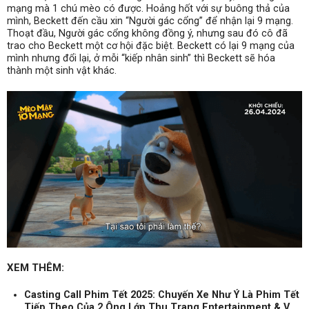
mạng mà 1 chú mèo có được. Hoảng hốt với sự buông thả của
mình, Beckett đến cầu xin “Người gác cổng” để nhận lại 9 mạng.
Thoạt đầu, Người gác cổng không đồng ý, nhưng sau đó cô đã
trao cho Beckett một cơ hội đặc biệt. Beckett có lại 9 mạng của
mình nhưng đổi lại, ở mỗi “kiếp nhân sinh” thì Beckett sẽ hóa
thành một sinh vật khác.
XEM THÊM:
Casting Call Phim Tết 2025: Chuyến Xe Như Ý Là Phim Tết
Tiếp Theo Của 2 Ông Lớn Thu Trang Entertainment & V