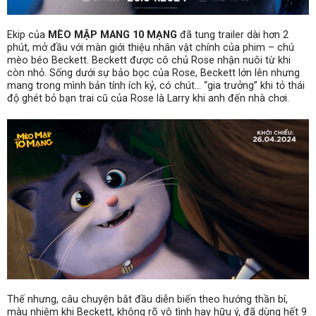
Ekip của
MÈO MẬP MANG 10 MẠNG
đã tung trailer dài hơn 2
phút, mở đầu với màn giới thiệu nhân vật chính của phim – chú
mèo béo Beckett. Beckett được cô chủ Rose nhận nuôi từ khi
còn nhỏ. Sống dưới sự bảo bọc của Rose, Beckett lớn lên nhưng
mang trong mình bản tính ích kỷ, có chút… “gia trưởng” khi tỏ thái
độ ghét bỏ bạn trai cũ của Rose là Larry khi anh đến nhà chơi.
Thế nhưng, câu chuyện bắt đầu diễn biến theo hướng thần bí,
màu nhiệm khi Beckett, không rõ vô tình hay hữu ý, đã dùng hết 9