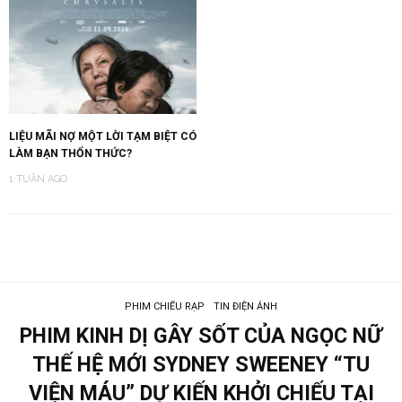
LIỆU MÃI NỢ MỘT LỜI TẠM BIỆT CÓ
LÀM BẠN THỔN THỨC?
1 TUẦN AGO
PHIM CHIẾU RẠP
TIN ĐIỆN ẢNH
PHIM KINH DỊ GÂY SỐT CỦA NGỌC NỮ
THẾ HỆ MỚI SYDNEY SWEENEY “TU
VIỆN MÁU” DỰ KIẾN KHỞI CHIẾU TẠI