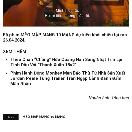
Bộ phim
MÈO MẬP MANG 10 MẠNG
dự kiến
khởi chiếu tại rạp
26.04.2024.
XEM THÊM:
Theo Chân “Chồng” Hứa Quang Hán Sang Nhật Tìm Lại
Tình Đầu Với “Thanh Xuân 18×2”
Phim Hành Động Monkey Man Báo Thù Từ Nhà Sản Xuất
Jordan Peele Tung Trailer Tràn Ngập Cảnh Đánh Đấm
Mãn Nhãn
Nguồn ảnh: Tổng hợp
MÈO MẬP MANG 10 MẠNG
TAGS :