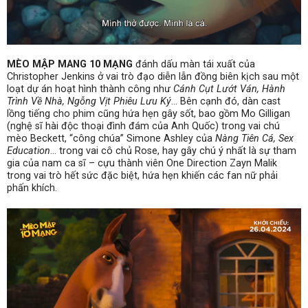
MÈO MẬP MANG 10 MẠNG
đánh dấu màn tái xuất của
Christopher Jenkins ở vai trò đạo diễn lẫn đồng biên kịch sau một
loạt dự án hoạt hình thành công như
Cánh Cụt Lướt Ván, Hành
Trình Về Nhà, Ngỗng Vịt Phiêu Lưu Ký
… Bên cạnh đó, dàn cast
lồng tiếng cho phim cũng hứa hẹn gây sốt, bao gồm Mo Gilligan
(nghệ sĩ hài độc thoại đình đám của Anh Quốc) trong vai chú
mèo Beckett, “công chúa” Simone Ashley của
Nàng Tiên Cá, Sex
Education
… trong vai cô chủ Rose, hay gây chú ý nhất là sự tham
gia của nam ca sĩ – cựu thành viên One Direction Zayn Malik
trong vai trò hết sức đặc biệt, hứa hẹn khiến các fan nữ phải
phấn khích.