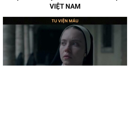
VIỆT NAM
RA RẠP XEM GÌ ?
2 NĂM AGO
Đang gây chú ý tại Bắc Mỹ với loạt nhận xét tích cực từ giới phê