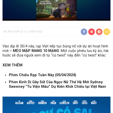
RA RẠP XEM GÌ ?
2 NĂM AGO
Vào dịp lễ 30/4 này, rạp Việt tiếp tục bùng nổ với dự án hoạt hình
mới
–
MÈO MẬP MANG 10 MẠNG
. Một cuộc phiêu lưu kỳ ảo, hài
hước sẽ đưa người xem đi từ “cú twist” này đến “cú twist” khác.
XEM THÊM
Phim Chiếu Rạp Tuần Này (05/04/2024)
Phim Kinh Dị Gây Sốt Của Ngọc Nữ Thế Hệ Mới Sydney
Sweeney “Tu Viện Máu” Dự Kiến Khởi Chiếu tại Việt Nam