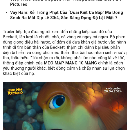
Pictures
Vây Hãm: Kẻ Trừng Phạt Của ‘Quái Kiệt Cơ Bắp’ Ma Dong
Seok Ra Mắt Dịp Lễ 30/4, Sẵn Sàng Đụng Độ Lật Mặt 7
Trailer tiếp tục đưa người xem đến những kiếp sau đó của
Beckett, lần lượt là chuột, chó, cá vàng và ngay cả ngựa. Bộ phim
dùng giọng điệu hài hước, dí dỏm để đưa khán giả bước vào hành
trình đi tìm bản thân của Beckett, thậm chí đánh bại siêu phản
diện bí hiểm và cùng chú mèo thấm thía bài học nhân sinh vì sự vị
tha, thấu hiểu. “Tôi nhận ra rồi, không phải lúc nào cũng là về tôi”,
thông điệp chính của
MÈO MẬP MANG 10 MẠNG
chính là cách
yêu thương người khác, biết đồng cảm và chấp nhận sự lựa chọn
khác biệt của họ.