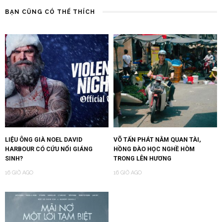
BẠN CŨNG CÓ THỂ THÍCH
LIỆU ÔNG GIÀ NOEL DAVID
VÕ TẤN PHÁT NẰM QUAN TÀI,
HARBOUR CÓ CỨU NỔI GIÁNG
HỒNG ĐÀO HỌC NGHỀ HÒM
SINH?
TRONG LÊN HƯƠNG
16 GIỜ AGO
16 GIỜ AGO