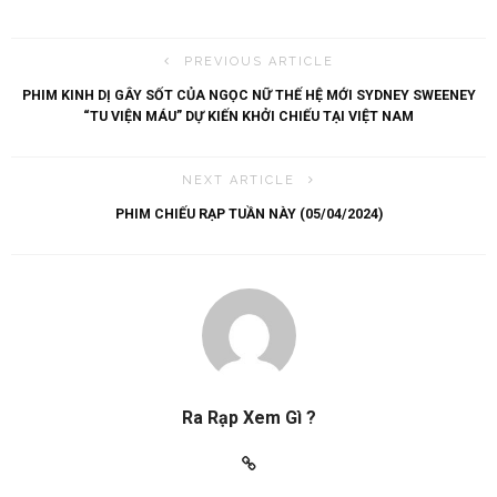
PREVIOUS ARTICLE
PHIM KINH DỊ GÂY SỐT CỦA NGỌC NỮ THẾ HỆ MỚI SYDNEY SWEENEY
“TU VIỆN MÁU” DỰ KIẾN KHỞI CHIẾU TẠI VIỆT NAM
NEXT ARTICLE
PHIM CHIẾU RẠP TUẦN NÀY (05/04/2024)
Ra Rạp Xem Gì ?