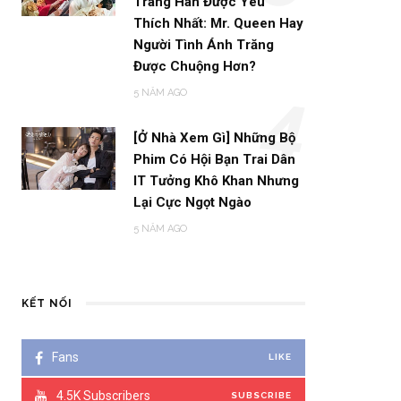
Trang Hàn Được Yêu
Thích Nhất: Mr. Queen Hay
Người Tình Ánh Trăng
Được Chuộng Hơn?
5 NĂM AGO
4
[Ở Nhà Xem Gì] Những Bộ
Phim Có Hội Bạn Trai Dân
IT Tưởng Khô Khan Nhưng
Lại Cực Ngọt Ngào
5 NĂM AGO
KẾT NỐI
Fans
LIKE
4.5K
Subscribers
SUBSCRIBE