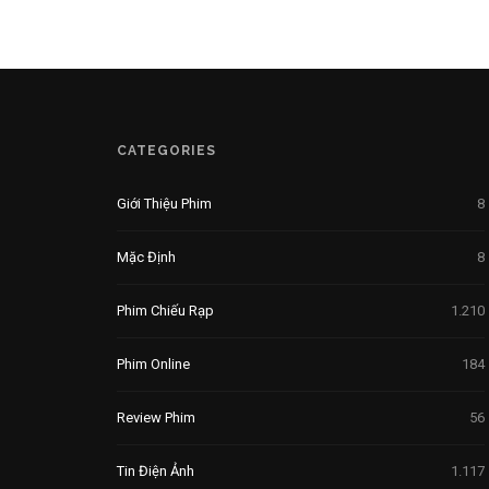
CATEGORIES
Giới Thiệu Phim
8
Mặc Định
8
Phim Chiếu Rạp
1.210
Phim Online
184
Review Phim
56
Tin Điện Ảnh
1.117