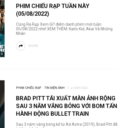
PHIM CHIẾU RẠP TUẦN NÀY
(05/08/2022)
Cùng Ra Rạp Xem Gì? điểm danh phim mới tuần
05/08/2022 nhé! XEM THÊM: Kaito Kid, Akai Và Những
Nhân
SHARE
PHIM CHIẾU RẠP
TIN ĐIỆN ẢNH
4 NĂM AGO
BRAD PITT TÁI XUẤT MÀN ẢNH RỘNG
SAU 3 NĂM VẮNG BÓNG VỚI BOM TẤN
HÀNH ĐỘNG BULLET TRAIN
Sau 3 năm vắng bóng kể từ Ad Astra (2019), Brad Pitt đã