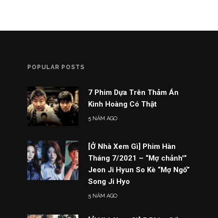
POPULAR POSTS
7 Phim Dựa Trên Thảm Án
Kinh Hoàng Có Thật
5 NĂM AGO
[Ở Nhà Xem Gì] Phim Hàn
Tháng 7/2021 – “Mợ chảnh'”
Jeon Ji Hyun So Kè “Mợ Ngố”
Song Ji Hyo
5 NĂM AGO