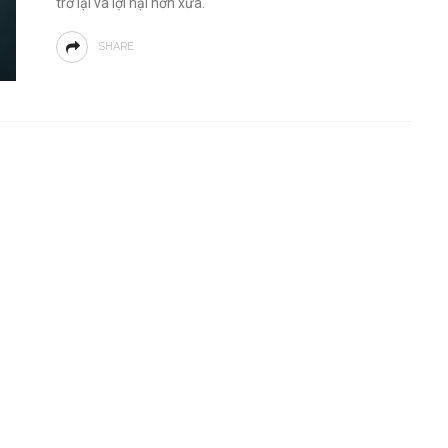
trở lại và lợi hại hơn xưa.
SHARE