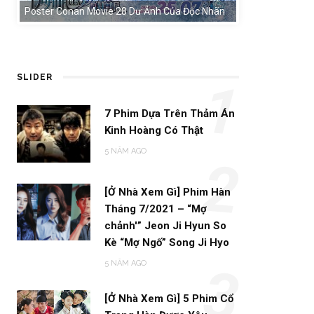
Poster Conan Movie 28 Dư Ảnh Của Độc Nhãn
SLIDER
1
7 Phim Dựa Trên Thảm Án
Kinh Hoàng Có Thật
5 NĂM AGO
2
[Ở Nhà Xem Gì] Phim Hàn
Tháng 7/2021 – “Mợ
chảnh'” Jeon Ji Hyun So
Kè “Mợ Ngố” Song Ji Hyo
5 NĂM AGO
3
[Ở Nhà Xem Gì] 5 Phim Cổ