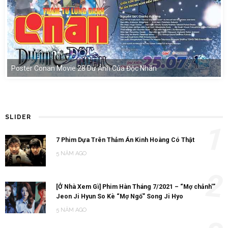
Poster Conan Movie 28 Dư Ảnh Của Độc Nhãn
SLIDER
1
7 Phim Dựa Trên Thảm Án Kinh Hoàng Có Thật
5 NĂM AGO
2
[Ở Nhà Xem Gì] Phim Hàn Tháng 7/2021 – “Mợ chảnh'”
Jeon Ji Hyun So Kè “Mợ Ngố” Song Ji Hyo
5 NĂM AGO