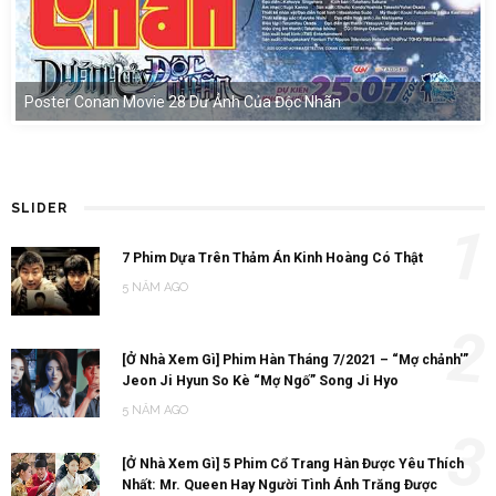
Poster Conan Movie 28 Dư Ảnh Của Độc Nhãn
SLIDER
1
7 Phim Dựa Trên Thảm Án Kinh Hoàng Có Thật
5 NĂM AGO
2
[Ở Nhà Xem Gì] Phim Hàn Tháng 7/2021 – “Mợ chảnh'”
Jeon Ji Hyun So Kè “Mợ Ngố” Song Ji Hyo
5 NĂM AGO
3
[Ở Nhà Xem Gì] 5 Phim Cổ Trang Hàn Được Yêu Thích
Nhất: Mr. Queen Hay Người Tình Ánh Trăng Được