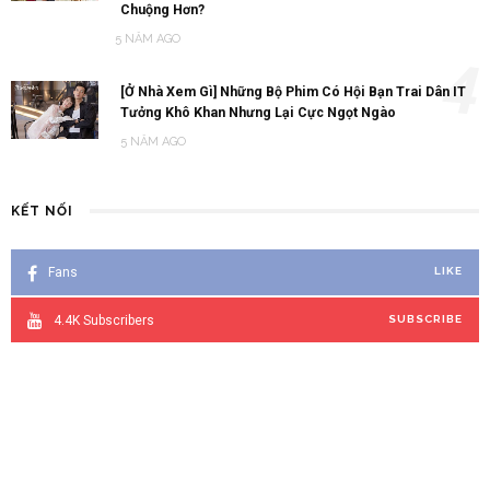
Chuộng Hơn?
5 NĂM AGO
4
[Ở Nhà Xem Gì] Những Bộ Phim Có Hội Bạn Trai Dân IT
Tưởng Khô Khan Nhưng Lại Cực Ngọt Ngào
5 NĂM AGO
KẾT NỐI
Fans
LIKE
4.4K
Subscribers
SUBSCRIBE