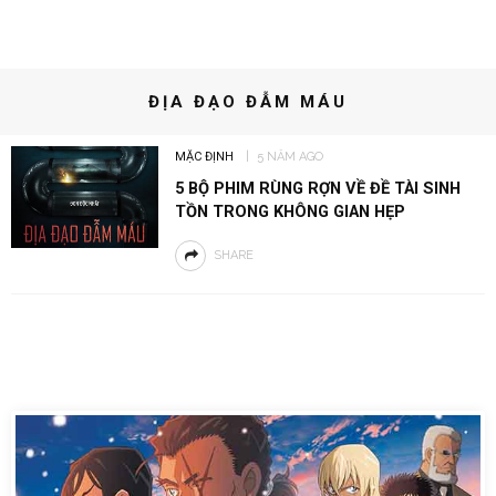
ĐỊA ĐẠO ĐẪM MÁU
MẶC ĐỊNH
5 NĂM AGO
5 BỘ PHIM RÙNG RỢN VỀ ĐỀ TÀI SINH
TỒN TRONG KHÔNG GIAN HẸP
SHARE