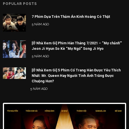
POPULAR POSTS
7 Phim Dựa Trên Thảm Án Kinh Hoàng Có Thật
5 NĂM AGO
[Ở Nhà Xem Gì] Phim Hàn Tháng 7/2021 – “Mợ chảnh'”
Jeon Ji Hyun So Kè “Mợ Ngố” Song Ji Hyo
5 NĂM AGO
[Ở Nhà Xem Gì] 5 Phim Cổ Trang Hàn Được Yêu Thích
Nhất: Mr. Queen Hay Người Tình Ánh Trăng Được
Chuộng Hơn?
5 NĂM AGO