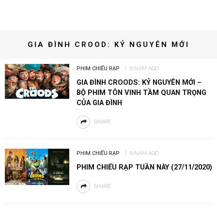
GIA ĐÌNH CROOD: KỶ NGUYÊN MỚI
PHIM CHIẾU RẠP
6 NĂM AGO
GIA ĐÌNH CROODS: KỶ NGUYÊN MỚI –
BỘ PHIM TÔN VINH TẦM QUAN TRỌNG
CỦA GIA ĐÌNH
SHARE
PHIM CHIẾU RẠP
6 NĂM AGO
PHIM CHIẾU RẠP TUẦN NÀY (27/11/2020)
SHARE