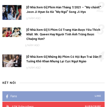
2
[Ở Nhà Xem Gì] Phim Hàn Tháng 7/2021 – “Mợ chảnh'”
Jeon Ji Hyun So Kè “Mợ Ngố” Song Ji Hyo
5 NĂM AGO
3
[Ở Nhà Xem Gì] 5 Phim Cổ Trang Hàn Được Yêu Thích
Nhất: Mr. Queen Hay Người Tình Ánh Trăng Được
Chuộng Hơn?
5 NĂM AGO
4
[Ở Nhà Xem Gì] Những Bộ Phim Có Hội Bạn Trai Dân IT
Tưởng Khô Khan Nhưng Lại Cực Ngọt Ngào
5 NĂM AGO
KẾT NỐI
Fans
LIKE
4.5K
Subscribers
SUBSCRIBE