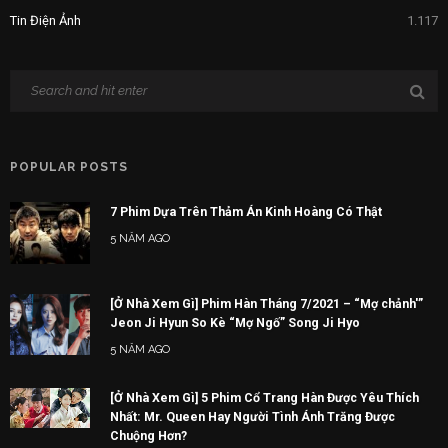
Tin Điện Ảnh
1.117
POPULAR POSTS
7 Phim Dựa Trên Thảm Án Kinh Hoàng Có Thật
5 NĂM AGO
[Ở Nhà Xem Gì] Phim Hàn Tháng 7/2021 – “Mợ chảnh'”
Jeon Ji Hyun So Kè “Mợ Ngố” Song Ji Hyo
5 NĂM AGO
[Ở Nhà Xem Gì] 5 Phim Cổ Trang Hàn Được Yêu Thích
Nhất: Mr. Queen Hay Người Tình Ánh Trăng Được
Chuộng Hơn?