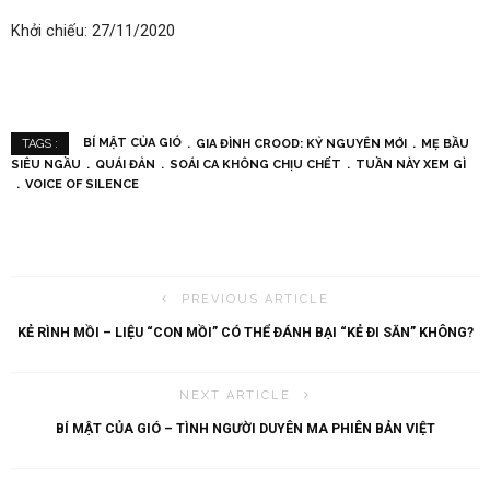
Khởi chiếu: 27/11/2020
BÍ MẬT CỦA GIÓ
GIA ĐÌNH CROOD: KỶ NGUYÊN MỚI
MẸ BẦU
TAGS :
SIÊU NGẦU
QUÁI ĐẢN
SOÁI CA KHÔNG CHỊU CHẾT
TUẦN NÀY XEM GÌ
VOICE OF SILENCE
PREVIOUS ARTICLE
KẺ RÌNH MỒI – LIỆU “CON MỒI” CÓ THỂ ĐÁNH BẠI “KẺ ĐI SĂN” KHÔNG?
NEXT ARTICLE
BÍ MẬT CỦA GIÓ – TÌNH NGƯỜI DUYÊN MA PHIÊN BẢN VIỆT