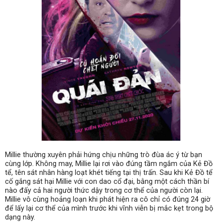
Millie thường xuyên phải hứng chịu những trò đùa ác ý từ bạn
cùng lớp. Không may, Millie lại rơi vào đúng tầm ngắm của Kẻ Đồ
tể, tên sát nhân hàng loạt khét tiếng tại thị trấn. Sau khi Kẻ Đồ tể
cố gắng sát hại Millie với con dao cổ đại, bằng một cách thần bí
nào đấy cả hai người thức dậy trong cơ thể của người còn lại.
Millie vô cùng hoảng loạn khi phát hiện ra cô chỉ có đúng 24 giờ
để lấy lại cơ thể của mình trước khi vĩnh viễn bị mắc kẹt trong bộ
dạng này.