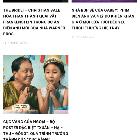
THE BRIDE! – CHRISTIAN BALE
NHÀ BÚP BÊ CỦA GABBY: PHIM
HÓA THÂN THÀNH QUÁI VẬT
ĐIỆN ẢNH VÀ 4 LÝ DO KHIẾN KHÁN
FRANKENSTEIN TRONG DỰ ÁN
GIẢ Ở MỌI LỨA TUỔI ĐỀU YÊU
ĐIỆN ẠNH MỚI CỦA NHÀ WARNER
THÍCH THƯƠNG HIỆU NÀY
BROS.
11 THÁNG AGO
11 THÁNG AGO
CỤC VÀNG CỦA NGOẠI – BỘ
POSTER ĐẶC BIỆT “XUÂN – HẠ –
THU – ĐÔNG”: QUÁ TRÌNH TRƯỞNG
THÀNH CỦA “CỤC VÀNG”