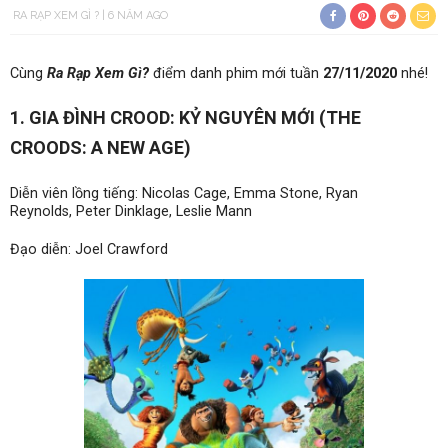
RA RẠP XEM GÌ ?
6 NĂM AGO
Cùng
Ra Rạp Xem Gì?
điểm danh phim mới tuần
27/11/2020
nhé!
1.
GIA ĐÌNH CROOD: KỶ NGUYÊN MỚI
(THE
CROODS: A NEW AGE)
Diễn viên lồng tiếng: Nicolas Cage, Emma Stone, Ryan
Reynolds, Peter Dinklage, Leslie Mann
Đạo diễn: Joel Crawford