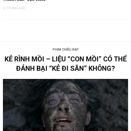
11 THÁNG AGO
PHIM CHIẾU RẠP
KẺ RÌNH MỒI – LIỆU “CON MỒI” CÓ THỂ
ĐÁNH BẠI “KẺ ĐI SĂN” KHÔNG?