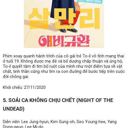
Phim xoay quanh hành trình của cô gái trẻ To-il vô tình mang thai
ở tuổi 19. Không được mẹ đẻ và bố dượng chấp thuận và ủng hộ,
To-il quyết tâm đi tìm bố ruột của mình như một điểm tựa về vật
chất, tinh thần cũng như tìm ra con đường để bước tiếp trên cuộc
đời chông gai.
Khởi chiếu: 27/11/2020
5. SOÁI CA KHÔNG CHỊU CHẾT (NIGHT OF THE
UNDEAD)
Diễn viên: Lee Jung-hyun, Kim Sung-oh, Seo Young-hee, Yang
Dong-geun, Lee Mi-do