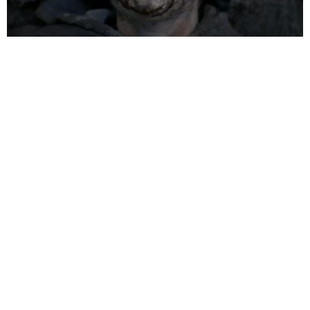
RA RẠP XEM GÌ ?
6 NĂM AGO
Khai thác mô-tuýp sát nhân theo dõi và bắt cóc con mồi khá quen
thuộc, nhưng
Alone (Kẻ Rình Mồi)
vẫn mang đến cho hội nghiện
phim kinh dị một trải nghiệm mới mẻ hấp dẫn, đầy kịch tính cho đến
phút cuối cùng.
Bộ phim
Kẻ Rình Mồi
đã từng gây tiếng vang khi công chiếu tại
Mỹ bởi chất lượng khá ổn so với một phim kinh dị độc lập. Bộ phim
xoay quanh hành trình trốn chạy của Jessica
(Jules Willcox)
khỏi
sự truy đuổi của một tên sát nhân hàng loạt, do đạo diễn
John
Hyams
cầm trịch.