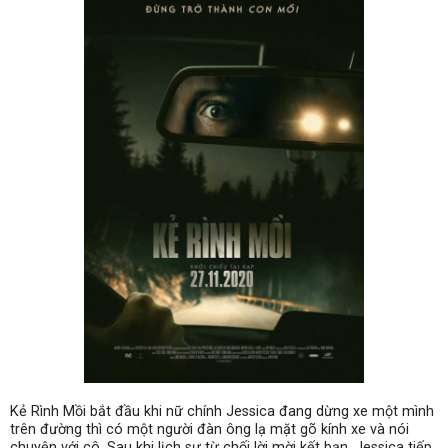
Kẻ Rình Mồi bắt đầu khi nữ chính Jessica đang dừng xe một mình
trên đường thì có một người đàn ông lạ mặt gõ kính xe và nói
chuyện với cô. Sau khi lịch sự từ chối lời mời kết bạn, Jessica tiếp