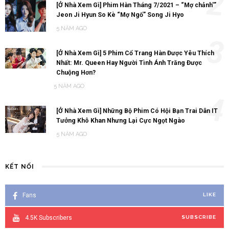
2
[Ở Nhà Xem Gì] Phim Hàn Tháng 7/2021 – “Mợ chảnh'”
Jeon Ji Hyun So Kè “Mợ Ngố” Song Ji Hyo
5 NĂM AGO
3
[Ở Nhà Xem Gì] 5 Phim Cổ Trang Hàn Được Yêu Thích
Nhất: Mr. Queen Hay Người Tình Ánh Trăng Được
Chuộng Hơn?
5 NĂM AGO
4
[Ở Nhà Xem Gì] Những Bộ Phim Có Hội Bạn Trai Dân IT
Tưởng Khô Khan Nhưng Lại Cực Ngọt Ngào
5 NĂM AGO
KẾT NỐI
Fans
LIKE
4.5K
Subscribers
SUBSCRIBE