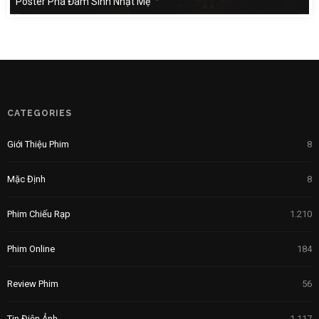
Poster Phá Đám Sinh Nhật Mẹ
CATEGORIES
Giới Thiệu Phim
8
Mặc Định
8
Phim Chiếu Rạp
1.210
Phim Online
184
Review Phim
56
Tin Điện Ảnh
1.117