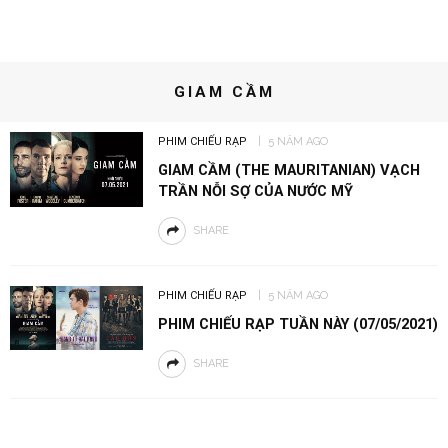
GIAM CẦM
PHIM CHIẾU RẠP
5 NĂM AGO
GIAM CẦM (THE MAURITANIAN) VẠCH
TRẦN NỖI SỢ CỦA NƯỚC MỸ
SHARE
PHIM CHIẾU RẠP
5 NĂM AGO
PHIM CHIẾU RẠP TUẦN NÀY (07/05/2021)
SHARE