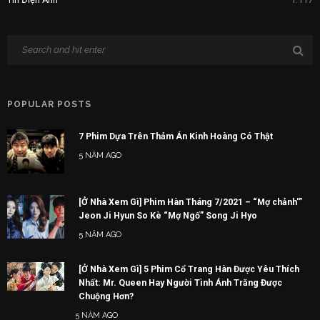
POPULAR POSTS
7 Phim Dựa Trên Thảm Án Kinh Hoàng Có Thật
5 NĂM AGO
[Ở Nhà Xem Gì] Phim Hàn Tháng 7/2021 – “Mợ chảnh'”
Jeon Ji Hyun So Kè “Mợ Ngố” Song Ji Hyo
5 NĂM AGO
[Ở Nhà Xem Gì] 5 Phim Cổ Trang Hàn Được Yêu Thích
Nhất: Mr. Queen Hay Người Tình Ánh Trăng Được
Chuộng Hơn?
5 NĂM AGO