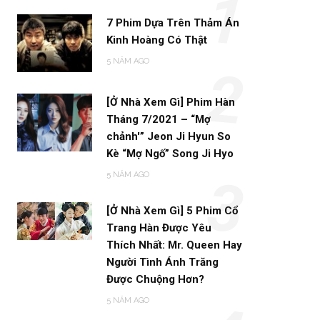
1
7 Phim Dựa Trên Thảm Án
Kinh Hoàng Có Thật
5 NĂM AGO
2
[Ở Nhà Xem Gì] Phim Hàn
Tháng 7/2021 – “Mợ
chảnh'” Jeon Ji Hyun So
Kè “Mợ Ngố” Song Ji Hyo
5 NĂM AGO
3
[Ở Nhà Xem Gì] 5 Phim Cổ
Trang Hàn Được Yêu
Thích Nhất: Mr. Queen Hay
Người Tình Ánh Trăng
Được Chuộng Hơn?
5 NĂM AGO