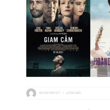
RA RẠP XEM GÌ ?
5 NĂM AGO