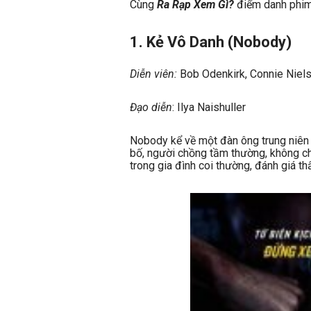
Cùng
Ra Rạp Xem Gì?
điểm danh phi
1. Kẻ Vô Danh (
Nobody
)
Diễn viên:
Bob Odenkirk, Connie Niel
Đạo diễn
: Ilya Naishuller
Nobody kể về một đàn ông trung niê
bố, người chồng tầm thường, không chú
trong gia đình coi thường, đánh giá th