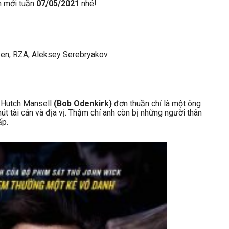
m mới tuần
07/05/2021
nhé!
sen, RZA, Aleksey Serebryakov
n Hutch Mansell
(Bob Odenkirk)
đơn thuần chỉ là một ông
t tài cán và địa vị. Thậm chí anh còn bị những người thân
ấp.