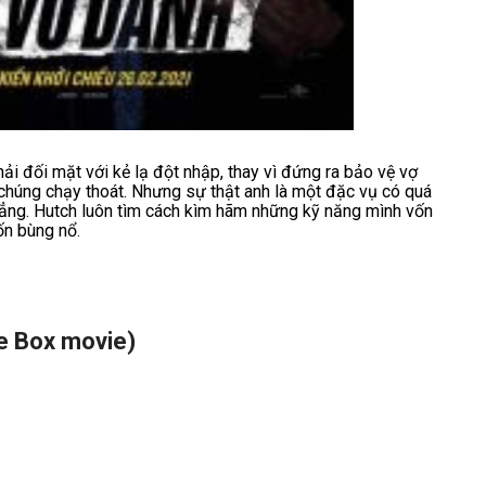
ải đối mặt với kẻ lạ đột nhập, thay vì đứng ra bảo vệ vợ
n chúng chạy thoát. Nhưng sự thật anh là một đặc vụ có quá
hẳng. Hutch luôn tìm cách kìm hãm những kỹ năng mình vốn
n bùng nổ.
e Box
movie)