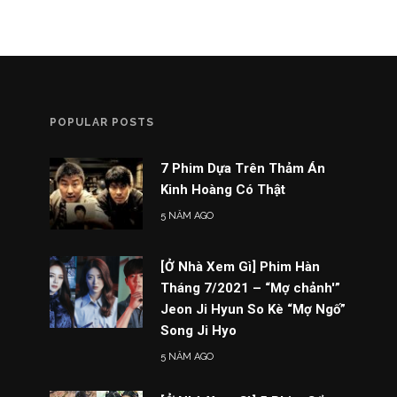
POPULAR POSTS
7 Phim Dựa Trên Thảm Án
Kinh Hoàng Có Thật
5 NĂM AGO
[Ở Nhà Xem Gì] Phim Hàn
Tháng 7/2021 – “Mợ chảnh'”
Jeon Ji Hyun So Kè “Mợ Ngố”
Song Ji Hyo
5 NĂM AGO