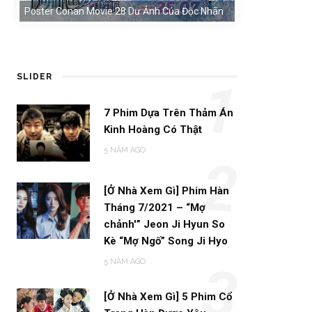
Poster Conan Movie 28 Dư Ảnh Của Độc Nhãn
SLIDER
1
7 Phim Dựa Trên Thảm Án
Kinh Hoàng Có Thật
5 NĂM AGO
2
[Ở Nhà Xem Gì] Phim Hàn
Tháng 7/2021 – “Mợ
chảnh'” Jeon Ji Hyun So
Kè “Mợ Ngố” Song Ji Hyo
5 NĂM AGO
3
[Ở Nhà Xem Gì] 5 Phim Cổ