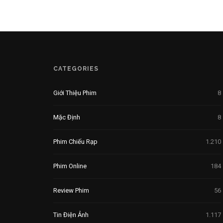
CATEGORIES
Giới Thiệu Phim
8
Mặc Định
8
Phim Chiếu Rạp
1.210
Phim Online
184
Review Phim
56
Tin Điện Ảnh
1.117