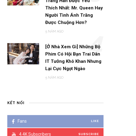
Trang Hàn Được Yêu
Thích Nhất: Mr. Queen Hay
Người Tình Ánh Trăng
Được Chuộng Hơn?
5 NĂM AGO
4
[Ở Nhà Xem Gì] Những Bộ
Phim Có Hội Bạn Trai Dân
IT Tưởng Khô Khan Nhưng
Lại Cực Ngọt Ngào
5 NĂM AGO
KẾT NỐI
Fans
LIKE
4.4K
Subscribers
SUBSCRIBE