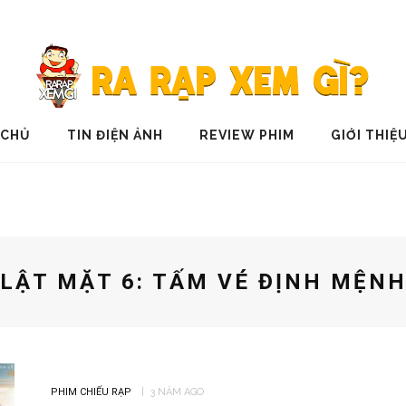
 CHỦ
TIN ĐIỆN ẢNH
REVIEW PHIM
GIỚI THIỆ
LẬT MẶT 6: TẤM VÉ ĐỊNH MỆN
PHIM CHIẾU RẠP
3 NĂM AGO