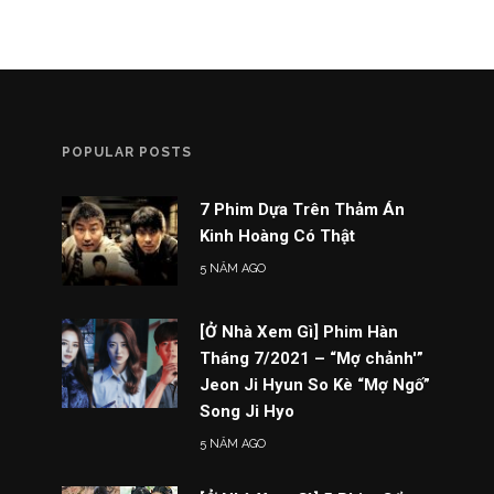
POPULAR POSTS
7 Phim Dựa Trên Thảm Án
Kinh Hoàng Có Thật
5 NĂM AGO
[Ở Nhà Xem Gì] Phim Hàn
Tháng 7/2021 – “Mợ chảnh'”
Jeon Ji Hyun So Kè “Mợ Ngố”
Song Ji Hyo
5 NĂM AGO