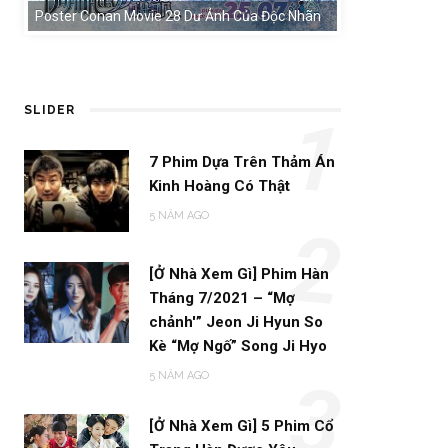
Poster Conan Movie 28 Dư Ảnh Của Độc Nhãn
SLIDER
1
7 Phim Dựa Trên Thảm Án
Kinh Hoàng Có Thật
5 NĂM AGO
2
[Ở Nhà Xem Gì] Phim Hàn
Tháng 7/2021 – “Mợ
chảnh'” Jeon Ji Hyun So
Kè “Mợ Ngố” Song Ji Hyo
5 NĂM AGO
3
[Ở Nhà Xem Gì] 5 Phim Cổ