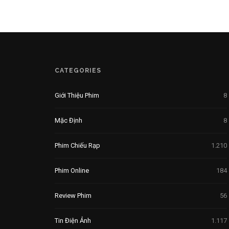
CATEGORIES
Giới Thiệu Phim
8
Mặc Định
8
Phim Chiếu Rạp
1.210
Phim Online
184
Review Phim
56
Tin Điện Ảnh
1.117