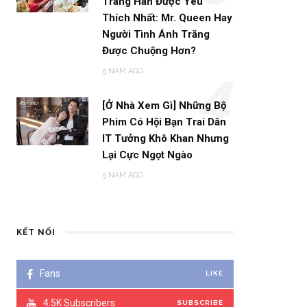
Trang Hàn Được Yêu
Thích Nhất: Mr. Queen Hay
Người Tình Ánh Trăng
Được Chuộng Hơn?
5 NĂM AGO
4
[Ở Nhà Xem Gì] Những Bộ
Phim Có Hội Bạn Trai Dân
IT Tưởng Khô Khan Nhưng
Lại Cực Ngọt Ngào
5 NĂM AGO
KẾT NỐI
Fans
LIKE
4.5K
Subscribers
SUBSCRIBE