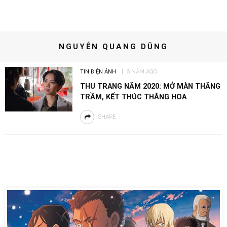
NGUYỄN QUANG DŨNG
TIN ĐIỆN ẢNH
6 NĂM AGO
THU TRANG NĂM 2020: MỞ MÀN THĂNG
TRẦM, KẾT THÚC THĂNG HOA
SHARE