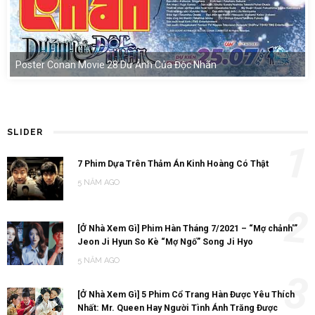
Poster Conan Movie 28 Dư Ảnh Của Độc Nhãn
SLIDER
1
7 Phim Dựa Trên Thảm Án Kinh Hoàng Có Thật
5 NĂM AGO
2
[Ở Nhà Xem Gì] Phim Hàn Tháng 7/2021 – “Mợ chảnh'”
Jeon Ji Hyun So Kè “Mợ Ngố” Song Ji Hyo
5 NĂM AGO
3
[Ở Nhà Xem Gì] 5 Phim Cổ Trang Hàn Được Yêu Thích
Nhất: Mr. Queen Hay Người Tình Ánh Trăng Được