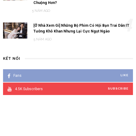
Chuộng Hơn?
5 NĂM AGO
4
[Ở Nhà Xem Gì] Những Bộ Phim Có Hội Bạn Trai Dân IT
Tưởng Khô Khan Nhưng Lại Cực Ngọt Ngào
5 NĂM AGO
KẾT NỐI
Fans
LIKE
4.5K
Subscribers
SUBSCRIBE