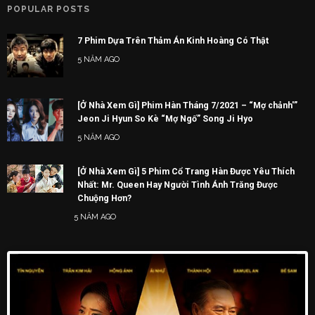
POPULAR POSTS
7 Phim Dựa Trên Thảm Án Kinh Hoàng Có Thật
5 NĂM AGO
[Ở Nhà Xem Gì] Phim Hàn Tháng 7/2021 – “Mợ chảnh'”
Jeon Ji Hyun So Kè “Mợ Ngố” Song Ji Hyo
5 NĂM AGO
[Ở Nhà Xem Gì] 5 Phim Cổ Trang Hàn Được Yêu Thích
Nhất: Mr. Queen Hay Người Tình Ánh Trăng Được
Chuộng Hơn?
5 NĂM AGO