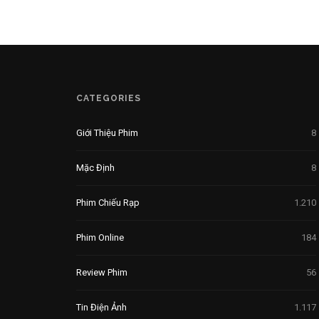
CATEGORIES
Giới Thiệu Phim
8
Mặc Định
8
Phim Chiếu Rạp
1.210
Phim Online
184
Review Phim
56
Tin Điện Ảnh
1.117