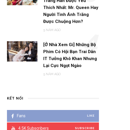
Trang Hàn Được Yêu
Thích Nhất: Mr. Queen Hay
Người Tình Ánh Trăng
Được Chuộng Hơn?
5 NĂM AGO
4
[Ở Nhà Xem Gì] Những Bộ
Phim Có Hội Bạn Trai Dân
IT Tưởng Khô Khan Nhưng
Lại Cực Ngọt Ngào
5 NĂM AGO
KẾT NỐI
Fans
LIKE
4.5K
Subscribers
SUBSCRIBE