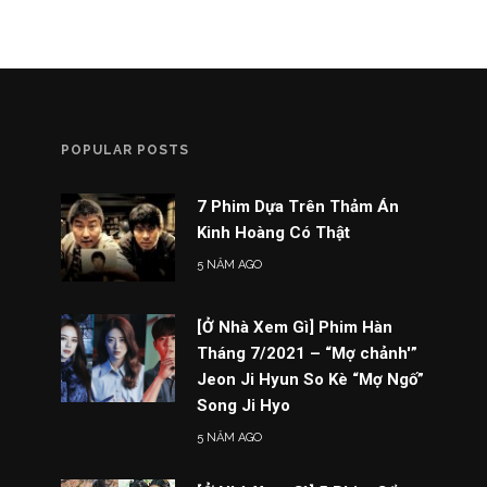
POPULAR POSTS
7 Phim Dựa Trên Thảm Án
Kinh Hoàng Có Thật
5 NĂM AGO
[Ở Nhà Xem Gì] Phim Hàn
Tháng 7/2021 – “Mợ chảnh'”
Jeon Ji Hyun So Kè “Mợ Ngố”
Song Ji Hyo
5 NĂM AGO