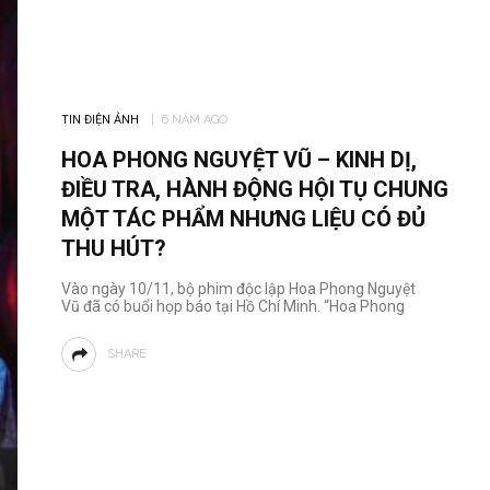
TIN ĐIỆN ẢNH
6 NĂM AGO
HOA PHONG NGUYỆT VŨ – KINH DỊ,
ĐIỀU TRA, HÀNH ĐỘNG HỘI TỤ CHUNG
MỘT TÁC PHẨM NHƯNG LIỆU CÓ ĐỦ
THU HÚT?
Vào ngày 10/11, bộ phim độc lập Hoa Phong Nguyệt
Vũ đã có buổi họp báo tại Hồ Chí Minh. “Hoa Phong
SHARE