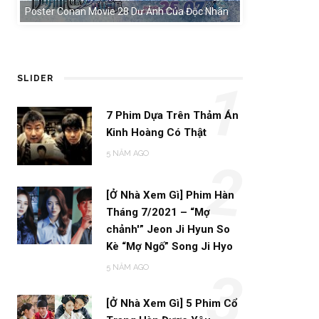
Poster Conan Movie 28 Dư Ảnh Của Độc Nhãn
SLIDER
1
7 Phim Dựa Trên Thảm Án
Kinh Hoàng Có Thật
5 NĂM AGO
2
[Ở Nhà Xem Gì] Phim Hàn
Tháng 7/2021 – “Mợ
chảnh'” Jeon Ji Hyun So
Kè “Mợ Ngố” Song Ji Hyo
5 NĂM AGO
3
[Ở Nhà Xem Gì] 5 Phim Cổ