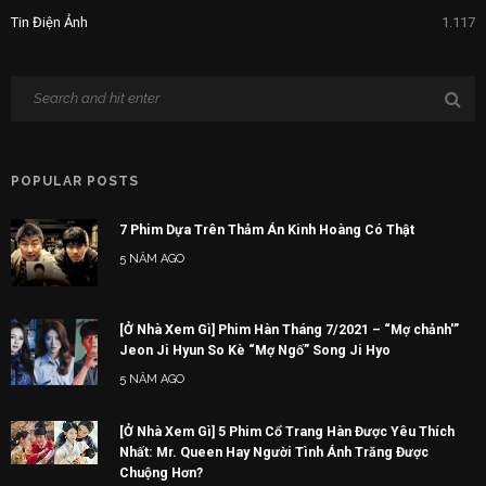
Tin Điện Ảnh
1.117
POPULAR POSTS
7 Phim Dựa Trên Thảm Án Kinh Hoàng Có Thật
5 NĂM AGO
[Ở Nhà Xem Gì] Phim Hàn Tháng 7/2021 – “Mợ chảnh'”
Jeon Ji Hyun So Kè “Mợ Ngố” Song Ji Hyo
5 NĂM AGO
[Ở Nhà Xem Gì] 5 Phim Cổ Trang Hàn Được Yêu Thích
Nhất: Mr. Queen Hay Người Tình Ánh Trăng Được
Chuộng Hơn?