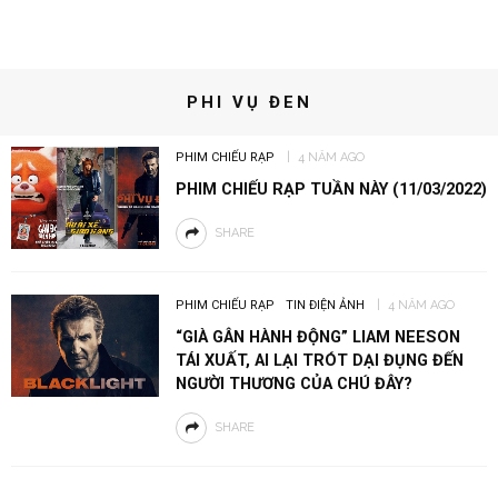
PHI VỤ ĐEN
PHIM CHIẾU RẠP
4 NĂM AGO
PHIM CHIẾU RẠP TUẦN NÀY (11/03/2022)
SHARE
PHIM CHIẾU RẠP
TIN ĐIỆN ẢNH
4 NĂM AGO
“GIÀ GÂN HÀNH ĐỘNG” LIAM NEESON
TÁI XUẤT, AI LẠI TRÓT DẠI ĐỤNG ĐẾN
NGƯỜI THƯƠNG CỦA CHÚ ĐÂY?
SHARE