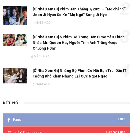
2
[Ở Nhà Xem Gì] Phim Hàn Tháng 7/2021 – “Mợ chảnh'”
Jeon Ji Hyun So Kè “Mợ Ngố” Song Ji Hyo
5 NĂM AGO
3
[Ở Nhà Xem Gì] 5 Phim Cổ Trang Hàn Được Yêu Thích
Nhất: Mr. Queen Hay Người Tình Ánh Trăng Được
Chuộng Hơn?
5 NĂM AGO
4
[Ở Nhà Xem Gì] Những Bộ Phim Có Hội Bạn Trai Dân IT
Tưởng Khô Khan Nhưng Lại Cực Ngọt Ngào
5 NĂM AGO
KẾT NỐI
Fans
LIKE
4.5K
Subscribers
SUBSCRIBE