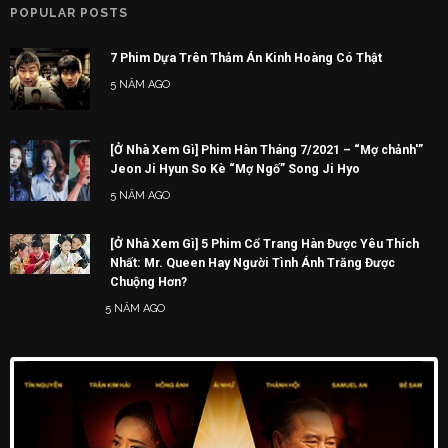
POPULAR POSTS
7 Phim Dựa Trên Thảm Án Kinh Hoàng Có Thật
5 NĂM AGO
[Ở Nhà Xem Gì] Phim Hàn Tháng 7/2021 – “Mợ chảnh'”
Jeon Ji Hyun So Kè “Mợ Ngố” Song Ji Hyo
5 NĂM AGO
[Ở Nhà Xem Gì] 5 Phim Cổ Trang Hàn Được Yêu Thích
Nhất: Mr. Queen Hay Người Tình Ánh Trăng Được
Chuộng Hơn?
5 NĂM AGO