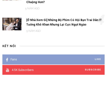
Chuộng Hơn?
5 NĂM AGO
4
[Ở Nhà Xem Gì] Những Bộ Phim Có Hội Bạn Trai Dân IT
Tưởng Khô Khan Nhưng Lại Cực Ngọt Ngào
5 NĂM AGO
KẾT NỐI
Fans
LIKE
4.5K
Subscribers
SUBSCRIBE