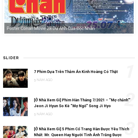
Poster Conan Movie 28 Dư Ảnh Của Độc Nhãn
SLIDER
1
7 Phim Dựa Trên Thảm Án Kinh Hoàng Có Thật
5 NĂM AGO
2
[Ở Nhà Xem Gì] Phim Hàn Tháng 7/2021 – “Mợ chảnh'”
Jeon Ji Hyun So Kè “Mợ Ngố” Song Ji Hyo
5 NĂM AGO
3
[Ở Nhà Xem Gì] 5 Phim Cổ Trang Hàn Được Yêu Thích
Nhất: Mr. Queen Hay Người Tình Ánh Trăng Được