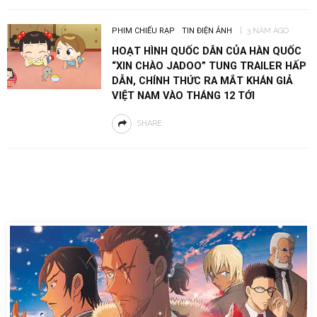
PHIM CHIẾU RẠP
TIN ĐIỆN ẢNH
3 NĂM AGO
HOẠT HÌNH QUỐC DÂN CỦA HÀN QUỐC
“XIN CHÀO JADOO” TUNG TRAILER HẤP
DẪN, CHÍNH THỨC RA MẮT KHÁN GIẢ
VIỆT NAM VÀO THÁNG 12 TỚI
SHARE