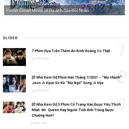
Poster Conan Movie 28 Dư Ảnh Của Độc Nhãn
SLIDER
1
7 Phim Dựa Trên Thảm Án Kinh Hoàng Có Thật
5 NĂM AGO
2
[Ở Nhà Xem Gì] Phim Hàn Tháng 7/2021 – “Mợ chảnh'”
Jeon Ji Hyun So Kè “Mợ Ngố” Song Ji Hyo
5 NĂM AGO
3
[Ở Nhà Xem Gì] 5 Phim Cổ Trang Hàn Được Yêu Thích
Nhất: Mr. Queen Hay Người Tình Ánh Trăng Được
Chuộng Hơn?
5 NĂM AGO