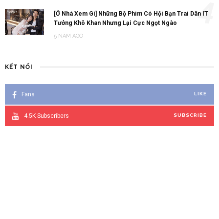
4
[Ở Nhà Xem Gì] Những Bộ Phim Có Hội Bạn Trai Dân IT
Tưởng Khô Khan Nhưng Lại Cực Ngọt Ngào
5 NĂM AGO
KẾT NỐI
Fans
LIKE
4.5K
Subscribers
SUBSCRIBE