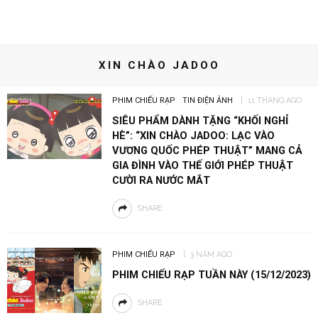
XIN CHÀO JADOO
PHIM CHIẾU RẠP
TIN ĐIỆN ẢNH
11 THÁNG AGO
SIÊU PHẨM DÀNH TẶNG “KHỐI NGHỈ
HÈ”: “XIN CHÀO JADOO: LẠC VÀO
VƯƠNG QUỐC PHÉP THUẬT” MANG CẢ
GIA ĐÌNH VÀO THẾ GIỚI PHÉP THUẬT
CƯỜI RA NƯỚC MẮT
SHARE
PHIM CHIẾU RẠP
3 NĂM AGO
PHIM CHIẾU RẠP TUẦN NÀY (15/12/2023)
SHARE