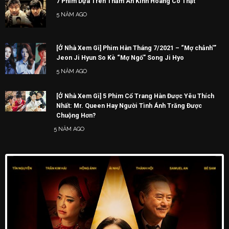
7 Phim Dựa Trên Thảm Án Kinh Hoàng Có Thật
5 NĂM AGO
[Ở Nhà Xem Gì] Phim Hàn Tháng 7/2021 – “Mợ chảnh'”
Jeon Ji Hyun So Kè “Mợ Ngố” Song Ji Hyo
5 NĂM AGO
[Ở Nhà Xem Gì] 5 Phim Cổ Trang Hàn Được Yêu Thích
Nhất: Mr. Queen Hay Người Tình Ánh Trăng Được
Chuộng Hơn?
5 NĂM AGO