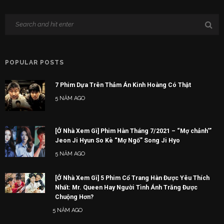
POPULAR POSTS
7 Phim Dựa Trên Thảm Án Kinh Hoàng Có Thật
5 NĂM AGO
[Ở Nhà Xem Gì] Phim Hàn Tháng 7/2021 – “Mợ chảnh'”
Jeon Ji Hyun So Kè “Mợ Ngố” Song Ji Hyo
5 NĂM AGO
[Ở Nhà Xem Gì] 5 Phim Cổ Trang Hàn Được Yêu Thích
Nhất: Mr. Queen Hay Người Tình Ánh Trăng Được
Chuộng Hơn?
5 NĂM AGO