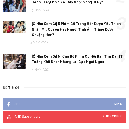
Jeon Ji Hyun So Kè “Mợ Ngố” Song Ji Hyo
5 NĂM AGO
3
[Ở Nhà Xem Gì] 5 Phim Cổ Trang Hàn Được Yêu Thích
Nhất: Mr. Queen Hay Người Tình Ánh Trăng Được
Chuộng Hơn?
5 NĂM AGO
4
[Ở Nhà Xem Gì] Những Bộ Phim Có Hội Bạn Trai Dân IT
Tưởng Khô Khan Nhưng Lại Cực Ngọt Ngào
5 NĂM AGO
KẾT NỐI
Fans
LIKE
4.4K
Subscribers
SUBSCRIBE