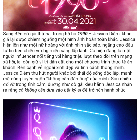
Sang đến cô gái thứ hai trong bộ ba
1990
– Jessica Diễm, khán
giả lại được chiêm ngưỡng một hình ảnh hoàn toàn khác. Jessica
hiện lên như một nữ hoàng với ánh nhìn sắc sảo, ngẩng cao đầu
tự tin bên chiếc vương miện sáng lấp lánh. Cô hiện đang là một
người influencer nổi tiếng với hàng triệu lượt theo dõi trên mạng
xã hội, lại còn giữ vị trí dẫn dắt cho một chương trình thực tế ăn
khách. Bên cạnh vẻ ngoài xinh đẹp và tính cách thông minh,
Jessica Diễm thu hút người khác bởi thái độ sống độc lập, mạnh
mẽ cùng tuyên ngôn “không cần đàn ông” của mình. Sau nhiều
đổ vỡ trong tình cảm, dường như cô gái kiêu hãnh Jessica nhận
ra rằng
cô không cần dựa vào bất kỳ ai
để trở nên hạnh phúc.