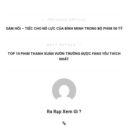
PREVIOUS ARTICLE
SÁM HỐI – TIẾC CHO NỖ LỰC CỦA BÌNH MINH TRONG BỘ PHIM 50 TỶ
NEXT ARTICLE
TOP 10 PHIM THANH XUÂN VƯỜN TRƯỜNG ĐỰỢC FANS YÊU THÍCH
NHẤT
Ra Rạp Xem Gì ?