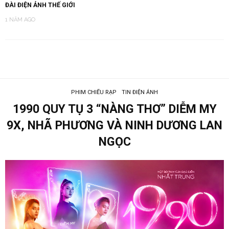
ĐÀI ĐIỆN ẢNH THẾ GIỚI
1 NĂM AGO
PHIM CHIẾU RẠP
TIN ĐIỆN ẢNH
1990 QUY TỤ 3 “NÀNG THƠ” DIỄM MY
9X, NHÃ PHƯƠNG VÀ NINH DƯƠNG LAN
NGỌC