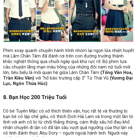
Phim xoay quanh chuyến hành trình nhóm lại ngọn lửa nhiệt huyết
mà Lâm Chân Tâm đã đánh rơi trên con đường trưởng thành
khắc nghiệt thông qua chuỗi ngày quá khứ rực rỡ. Bộ phim tựa
câu chuyện lãng mạn màu hồng của những đôi nam nữ tuổi mới
lớn, tiêu biểu là mối quan hệ giữa Lâm Chân Tâm
(Tống Vân Hoa,
Trần Kiều Vân)
với “hổ báo trường cấp 3” Từ Thái Vũ
(Vương Đại
Lục, Ngôn Thừa Húc)
.
8. Bạn Học 200 Triệu Tuổi
Cô bé Tuyên Mặc có sở thích thiên văn, học rất tệ và thường bị
bạn bè cô lập chế giễu, cô thích Dịch Hải Lam và trong một lần tỏ
tình với anh cô bị từ chối thẳng thừng, cảm thấy xấu hổ đau khổ
nhân chuyến đi lặn cô đã lặn sâu vượt quá ngưỡng của thợ lặn và
vô tình đánh thức Abu Dory – người ngoài hành tinh. Người này