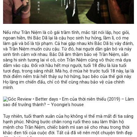
Nếu như Trần Niệm là cô gái trầm tĩnh, mắc tật nói lắp, học giỏi,
ngoan hiền, thì Bắc Dã lại là cậu học sinh hư hỏng, lầm lì, có mẹ
làm gái và bố là tội phạm. Cả hai gặp nhau khi Bắc Dã bị vây đánh,
và Trần Niệm muốn cứu cậu. Từ đó, hai người dần gắn bó và nảy
sinh tình cảm với nhau. Bắc Dã âm thầm bảo vệ Trần Niệm, sẵn
sàng hi sinh tương lai vì cô, còn Trần Niệm cũng vô thức mà dựa
dẫm vào cậu. Đối với hầu hết mọi người, tuổi 18 đều là lứa tuổi
tươi đẹp, trong sáng nhất. Mà họ, ở mùa hè trước tuổi 18 này, lại là
thời điểm nếm trải hết thảy sự hờ hững, bạc bẽo của thế giới này.
Họ lặng im chiến đấu, chỉ có thể cùng nhau bảo vệ của chính
mình.
Tuy nhiên, tuổi thanh xuân của họ không vì thế mà mất đi tia sáng
hạnh phúc. Những bước chân rong ruổi theo sau làm thần hộ
mệnh cho Trần Niệm, chiếc bánh mì san sẻ cho nhau trong thời
khắc đen tối của cuộc đời. Tất cả đã vẽ nên một chuyện tình đẹp