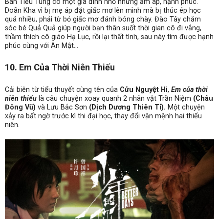
Ban Tiểu Tùng có một gia đình nhỏ nhưng ấm áp, hạnh phúc.
Doãn Kha vì bị mẹ áp đặt giấc mơ lên mình mà bị thúc ép học
quá nhiều, phải từ bỏ giấc mơ đánh bóng chày. Đào Tây chăm
sóc bé Quả Quả giúp người bạn thân suốt thời gian cô đi vắng,
thầm thích cô giáo Hạ Lục, rồi lại thất tình, sau này tìm được hạnh
phúc cùng với An Mật…
10. Em Của Thời Niên Thiếu
Cải biên từ tiểu thuyết cùng tên của
Cửu Nguyệt Hi
,
Em của thời
niên thiếu
là câu chuyện xoay quanh 2 nhân vật Trần Niệm
(Châu
Đông Vũ)
và Lưu Bắc Sơn
(Dịch Dương Thiên Tỉ).
Một chuyện
xảy ra bất ngờ trước kì thi đại học, thay đổi vận mệnh hai thiếu
niên.