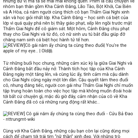
những dư vị mà ta sẽ mãi mãi không quên. Phim là câu chuyện về
nhóm bạn thân gồm Kha Cảnh Đằng, Lão Tào, Bột Khởi, Cai Biên
và A Hòa, cả năm người cùng thích cô bạn Thẩm Giai Nghi xinh
xắn và học giỏi nhất lớp. Kha Cảnh Đằng – học sinh cá biệt của
lớp vì quá quậy phá nên bị thầy giáo phạt, xếp lên ngồi trước mặt
Thẩm Giai Nghi để cô giám sát. Một hôm, Cảnh Đằng chịu phạt
thay cho Giai Nghi và từ đó, cô nữ sinh ưu tú bắt đầu giúp đỡ
chàng nam sinh cá biệt học hành tử tế hơn.
Từ những buổi học chung, những cảm xúc kỳ lạ giữa Giai Nghi và
Cảnh Đằng bắt đầu nảy nở. Thành tích học tập của Kha Cảnh
Đằng ngày một tăng lên, và cùng lúc ấy, tình cảm mà cậu dành
cho Giai Nghi cũng ngày một lớn dần. Cậu quyết tâm theo đuổi
cô, nhưng đáng tiếc, người con gái như Thẩm Giai Nghi chỉ muốn
tập trung hoàn toàn cho việc học tập mà không muốn đoái hoài
tới bất cứ chuyện gì, mặc dù giờ đây, cảm nhận của cô về Kha
Cảnh Đằng đã có cả những rung động rất khác…
Cùng với Kha Cảnh Đằng, những cậu bạn còn lại cũng dùng mọi
cách để chạm tới trái tim “nữ thần” xinh đẹp. Với những trò