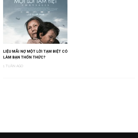
LIỆU MÃI NỢ MỘT LỜI TẠM BIỆT CÓ
LÀM BẠN THỔN THỨC?
1 TUẦN AGO