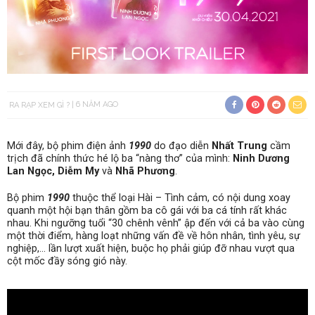
RA RẠP XEM GÌ ?
6 NĂM AGO
Mới đây, bộ phim điện ảnh
1990
do đạo diễn
Nhất Trung
cầm
trịch đã chính thức hé lộ ba “nàng thơ” của mình:
Ninh Dương
Lan Ngọc
,
Diễm My
và
Nhã Phương
.
Bộ phim
1990
thuộc thể loại Hài – Tình cảm, có nội dung xoay
quanh một hội bạn thân gồm ba cô gái với ba cá tính rất khác
nhau. Khi ngưỡng tuổi “30 chênh vênh” ập đến với cả ba vào cùng
một thời điểm, hàng loạt những vấn đề về hôn nhân, tình yêu, sự
nghiệp,… lần lượt xuất hiện, buộc họ phải giúp đỡ nhau vượt qua
cột mốc đầy sóng gió này.