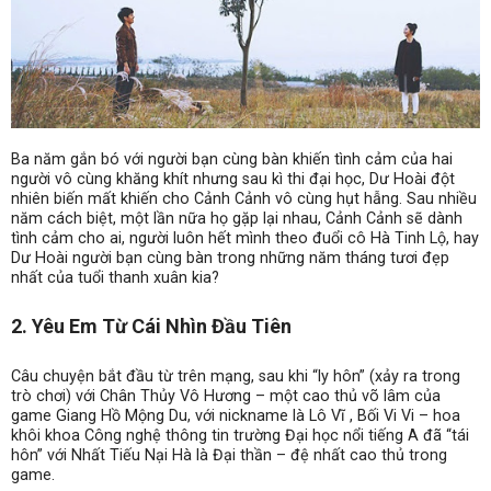
Ba năm gắn bó với người bạn cùng bàn khiến tình cảm của hai
người vô cùng khăng khít nhưng sau kì thi đại học, Dư Hoài đột
nhiên biến mất khiến cho Cảnh Cảnh vô cùng hụt hẫng. Sau nhiều
năm cách biệt, một lần nữa họ gặp lại nhau, Cảnh Cảnh sẽ dành
tình cảm cho ai, người luôn hết mình theo đuổi cô Hà Tinh Lộ, hay
Dư Hoài người bạn cùng bàn trong những năm tháng tươi đẹp
nhất của tuổi thanh xuân kia?
2. Yêu Em Từ Cái Nhìn Đầu Tiên
Câu chuyện bắt đầu từ trên mạng, sau khi “ly hôn” (xảy ra trong
trò chơi) với Chân Thủy Vô Hương – một cao thủ võ lâm của
game Giang Hồ Mộng Du, với nickname là Lô Vĩ , Bối Vi Vi – hoa
khôi khoa Công nghệ thông tin trường Đại học nổi tiếng A đã “tái
hôn” với Nhất Tiếu Nại Hà là Đại thần – đệ nhất cao thủ trong
game.