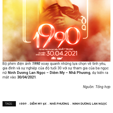
Bộ phim điện ảnh
1990
xoay quanh những lựa chọn về tình yêu,
gia đình và sự nghiệp của độ tuổi 30 với sự tham gia của ba ngọc
nữ
Ninh Dương Lan Ngọc – Diễm My – Nhã Phương
, dự kiến ra
mắt vào
30/04/2021
.
Nguồn: Tổng hợp
1990
DIỄM MY 9X
NHÃ PHƯƠNG
NINH DƯƠNG LAN NGỌC
TAGS :