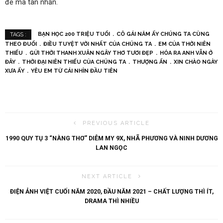
đẽ mà tàn nhẫn.
BẠN HỌC 200 TRIỆU TUỔI
CÔ GÁI NĂM ẤY CHÚNG TA CÙNG
TAGS :
THEO ĐUỔI
ĐIỀU TUYỆT VỜI NHẤT CỦA CHÚNG TA
EM CỦA THỜI NIÊN
THIẾU
GỬI THỜI THANH XUÂN NGÂY THƠ TƯƠI ĐẸP
HÓA RA ANH VẪN Ở
ĐÂY
THỜI ĐẠI NIÊN THIẾU CỦA CHÚNG TA
THƯỢNG ẨN
XIN CHÀO NGÀY
XƯA ẤY
YÊU EM TỪ CÁI NHÌN ĐẦU TIÊN
PREVIOUS ARTICLE
1990 QUY TỤ 3 “NÀNG THƠ” DIỄM MY 9X, NHÃ PHƯƠNG VÀ NINH DƯƠNG
LAN NGỌC
NEXT ARTICLE
ĐIỆN ẢNH VIỆT CUỐI NĂM 2020, ĐẦU NĂM 2021 – CHẤT LƯỢNG THÌ ÍT,
DRAMA THÌ NHIỀU