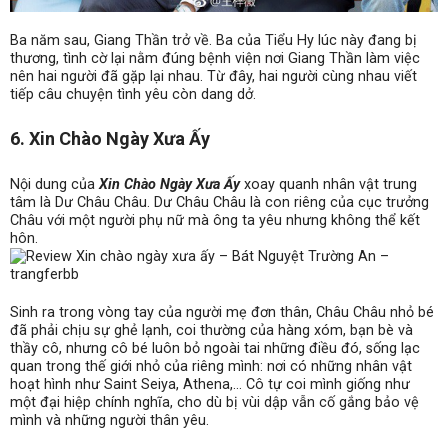
Ba năm sau, Giang Thần trở về. Ba của Tiểu Hy lúc này đang bị
thương, tình cờ lại nằm đúng bệnh viện nơi Giang Thần làm việc
nên hai người đã gặp lại nhau. Từ đây, hai người cùng nhau viết
tiếp câu chuyện tình yêu còn dang dở.
6. Xin Chào Ngày Xưa Ấy
Nội dung của
Xin Chào Ngày Xưa Ấy
xoay quanh nhân vật trung
tâm là Dư Châu Châu. Dư Châu Châu là con riêng của cục trưởng
Châu với một người phụ nữ mà ông ta yêu nhưng không thể kết
hôn.
Sinh ra trong vòng tay của người mẹ đơn thân, Châu Châu nhỏ bé
đã phải chịu sự ghẻ lạnh, coi thường của hàng xóm, bạn bè và
thầy cô, nhưng cô bé luôn bỏ ngoài tai những điều đó, sống lạc
quan trong thế giới nhỏ của riêng mình: nơi có những nhân vật
hoạt hình như Saint Seiya, Athena,… Cô tự coi mình giống như
một đại hiệp chính nghĩa, cho dù bị vùi dập vẫn cố gắng bảo vệ
mình và những người thân yêu.