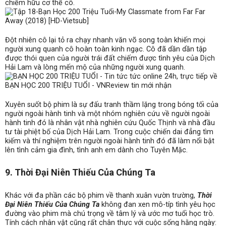
chiếm hữu cơ thể cô.
Đột nhiên cô lại tỏ ra chạy nhanh văn võ song toàn khiến mọi
người xung quanh cô hoàn toàn kinh ngạc. Cô đã dần dần tập
được thói quen của người trái đất chiếm được tình yêu của Dịch
Hải Lam và lòng mến mộ của những người xung quanh.
Xuyên suốt bộ phim là sự đấu tranh thầm lặng trong bóng tối của
người ngoài hành tinh và một nhóm nghiên cứu về người ngoài
hành tinh đó là nhân vật nhà nghiên cứu Quốc Thịnh và nhà đầu
tư tài phiệt bố của Dịch Hải Lam. Trong cuộc chiến dai đẳng tìm
kiếm và thí nghiệm trên người ngoài hành tinh đó đã làm nổi bật
lên tình cảm gia đình, tình anh em dành cho Tuyên Mặc.
9. Thời Đại Niên Thiếu Của Chúng Ta
Khác với đa phần các bộ phim về thanh xuân vườn trường,
Thời
Đại Niên Thiếu Của Chúng Ta
không đan xen mô-típ tình yêu học
đường vào phim mà chú trọng về tâm lý và ước mơ tuổi học trò.
Tính cách nhân vật cũng rất chân thực với cuộc sống hằng ngày: