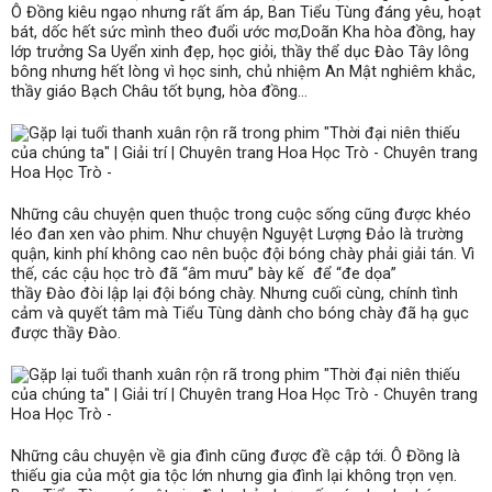
Ô Đồng kiêu ngạo nhưng rất ấm áp, Ban Tiểu Tùng đáng yêu, hoạt
bát, dốc hết sức mình theo đuổi ước mơ,Doãn Kha hòa đồng, hay
lớp trưởng Sa Uyển xinh đẹp, học giỏi, thầy thể dục Đào Tây lông
bông nhưng hết lòng vì học sinh, chủ nhiệm An Mật nghiêm khắc,
thầy giáo Bạch Châu tốt bụng, hòa đồng…
Những câu chuyện quen thuộc trong cuộc sống cũng được khéo
léo đan xen vào phim. Như chuyện Nguyệt Lượng Đảo là trường
quận, kinh phí không cao nên buộc đội bóng chày phải giải tán. Vì
thế, các cậu học trò đã “âm mưu” bày kế để “đe dọa”
thầy Đào đòi lập lại đội bóng chày. Nhưng cuối cùng, chính tình
cảm và quyết tâm mà Tiểu Tùng dành cho bóng chày đã hạ gục
được thầy Đào.
Những câu chuyện về gia đình cũng được đề cập tới. Ô Đồng là
thiếu gia của một gia tộc lớn nhưng gia đình lại không trọn vẹn.