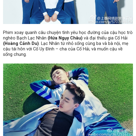
Phim xoay quanh câu chuyện tình yêu học đường của cậu học trò
nghèo Bạch Lạc Nhân
(Hứa Ngụy Châu)
và đại thiếu gia Cố Hải
(Hoàng Cảnh Du)
. Lạc Nhân từ nhỏ sống cùng ba và bà nội, mẹ
cậu tái hôn với Cố Uy Đình – cha của Cố Hải, và muốn cậu về
sống chung.