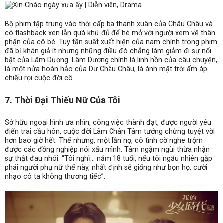
Bộ phim tập trung vào thời cấp ba thanh xuân của Châu Châu và
có flashback xen lẫn quá khứ đủ để hé mở với người xem về thân
phận của cô bé. Tuy tần suất xuất hiện của nam chính trong phim
đã bị khán giả ít nhưng những điều đó chẳng làm giảm đi sự nổi
bật của Lâm Dương. Lâm Dương chính là linh hồn của câu chuyện,
là một nửa hoàn hảo của Dư Châu Châu, là ánh mặt trời ấm áp
chiếu rọi cuộc đời cô.
7. Thời Đại Thiếu Nữ Của Tôi
Sở hữu ngoại hình ưa nhìn, công việc thành đạt, được người yêu
điển trai cầu hôn, cuộc đời Lâm Chân Tâm tưởng chừng tuyệt vời
hơn bao giờ hết. Thế nhưng, một lần nọ, cô tình cờ nghe trộm
được các đồng nghiệp nói xấu mình. Tâm ngậm ngùi thừa nhận
sự thật đau nhói: “Tôi nghĩ… năm 18 tuổi, nếu tôi ngẫu nhiên gặp
phải người phụ nữ thế này, nhất định sẽ giống như bọn họ, cười
nhạo cô ta không thương tiếc”.