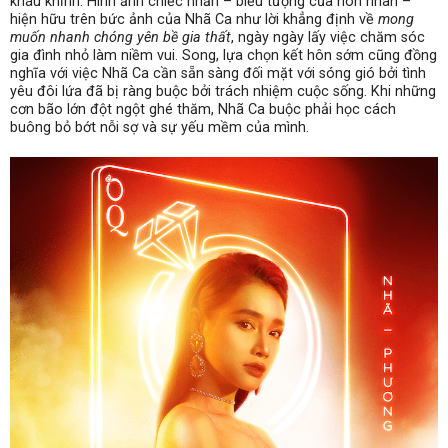
kháu khỉnh. Hình ảnh chiếc nhẫn – biểu tượng của hôn nhân –
hiện hữu trên bức ảnh của Nhã Ca như lời khẳng định về
mong
muốn nhanh chóng yên bề gia thất
, ngày ngày lấy việc chăm sóc
gia đình nhỏ làm niềm vui. Song, lựa chọn kết hôn sớm cũng đồng
nghĩa với việc Nhã Ca cần sẵn sàng đối mặt với sóng gió bởi tình
yêu đôi lứa đã bị ràng buộc bởi trách nhiệm cuộc sống. Khi những
cơn bão lớn đột ngột ghé thăm, Nhã Ca buộc phải học cách
buông bỏ bớt nỗi sợ và sự yếu mềm của mình.