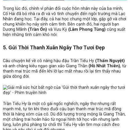
Trong lúc đó, chính vì phản đối cuộc hôn nhân này của ba mình,
Cố Hải đã bỏ nhà ra đi và vô tình chuyển đến ngôi trường mà Lạc
Nhân đang học. Tại đây, cả hai học chung một lớp, gặp gỡ và chơi
chung khiến họ nảy sinh cảm tình. Bên cạnh đó, hai người bạn
Dương Mãnh
(Trần Ổn)
và Vưu Kỳ
(Lâm Phong Tùng)
cũng xuất
hiện những tình cảm khó nói.
5. Gửi Thời Thanh Xuân Ngây Thơ Tươi Đẹp
Câu chuyện kể về cô nàng hậu đậu Trần Tiểu Hy
(Thẩm Nguyệt)
và anh chàng kiêu ngạo gian xảo Giang Thần
(Hồ Nhất Thiên)
, từ
thanh mai trúc mã đến khi lỡ lạc mất nhau rồi lại tìm thấy nhau
giữa dòng đời.
Trần Tiểu Hy là một cô gái ngốc nghếch, ngây thơ nhưng rất
mạnh mẽ, tự tin khi theo đuổi cậu bạn thanh mai trúc mã đồng
thời là hàng xóm của cô. Dù đối tượng trong mộng là Giang Thần,
một chàng trai hoàn hảo từ ngoại hình tới học vấn nhưng lạnh
lùng, luôn phũ phàng từ chối thì Tiểu Hy vẫn tìm mọi cách đeo
bám và gây chú ý với đối phương.