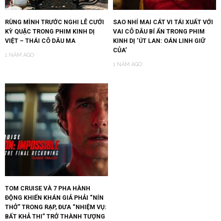
RÙNG MÌNH TRƯỚC NGHI LỄ CƯỚI
SAO NHÍ MAI CÁT VI TÁI XUẤT VỚI
KỲ QUẶC TRONG PHIM KINH DỊ
VAI CÔ DÂU BÍ ẨN TRONG PHIM
VIỆT – THÁI CÔ DÂU MA
KINH DỊ ‘ÚT LAN: OÁN LINH GIỮ
CỦA’
1 NĂM AGO
1 NĂM AGO
TOM CRUISE VÀ 7 PHA HÀNH
ĐỘNG KHIẾN KHÁN GIẢ PHẢI “NÍN
THỞ” TRONG RẠP, ĐƯA “NHIỆM VỤ:
BẤT KHẢ THI” TRỞ THÀNH TƯỢNG