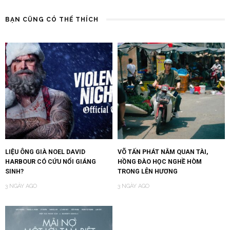
BẠN CŨNG CÓ THỂ THÍCH
LIỆU ÔNG GIÀ NOEL DAVID
VÕ TẤN PHÁT NẰM QUAN TÀI,
HARBOUR CÓ CỨU NỔI GIÁNG
HỒNG ĐÀO HỌC NGHỀ HÒM
SINH?
TRONG LÊN HƯƠNG
3 NGÀY AGO
3 NGÀY AGO