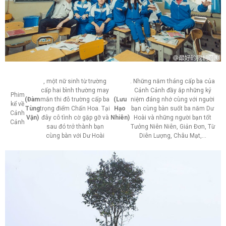
, một nữ sinh từ trường
. Những năm tháng cấp ba của
cấp hai bình thường may
Cảnh Cảnh đầy ắp những kỷ
Phim
(Đàm
mắn thi đỗ trường cấp ba
(Lưu
niệm đáng nhớ cùng với người
kể về
Tùng
trọng điểm Chấn Hoa. Tại
Hạo
bạn cùng bàn suốt ba năm Dư
Cảnh
Vận)
đây cô tình cờ gặp gỡ và
Nhiên)
Hoài và những người bạn tốt
Cảnh
sau đó trở thành bạn
Tưởng Niên Niên, Giản Đơn, Từ
cùng bàn với Dư Hoài
Diên Lượng, Châu Mạt,…