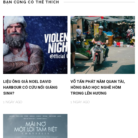
BẠN CŨNG CÓ THỂ THÍCH
LIỆU ÔNG GIÀ NOEL DAVID
VÕ TẤN PHÁT NẰM QUAN TÀI,
HARBOUR CÓ CỨU NỔI GIÁNG
HỒNG ĐÀO HỌC NGHỀ HÒM
SINH?
TRONG LÊN HƯƠNG
1 NGÀY AGO
1 NGÀY AGO