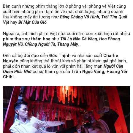
Bên cạnh những phim thắng lớn ở phòng vé, phòng vé Việt cũng
xuất hiện những phim tạm ổn về mặt chất lượng, nhưng doanh
thu không mấy ấn tượng như
Bằng Chứng Vô Hình, Trái Tim Quái
Vật
hay
Bí Mật Của Gió
.
Ngoài ra, tình hình phim Việt nửa cuối năm còn xuất hiện rất nhiều
phim thực sự thảm hoạ
như
Tôi Là Não Cá Vàng, Hoa Phong
Nguyệt Vũ, Chồng Người Ta, Thang Máy
.
Đến cả bộ đôi đạo diễn
Đức Thịnh
và nhà sản xuất
Charlie
Nguyễn
cũng không thể thoát khỏi số phận bị khán giả ghẻ lạnh,
phải đón nhận kết quả lỗ vốn với phim hài, lãng mạn
Người Cần
Quên Phải Nhớ
có sự tham gia của
Trần Ngọc Vàng, Hoàng Yến
Chibi…