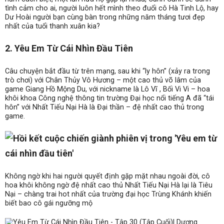
tình cảm cho ai, người luôn hết mình theo đuổi cô Hà Tinh Lộ, hay
Dư Hoài người bạn cùng bàn trong những năm tháng tươi đẹp
nhất của tuổi thanh xuân kia?
2. Yêu Em Từ Cái Nhìn Đầu Tiên
Câu chuyện bắt đầu từ trên mạng, sau khi “ly hôn” (xảy ra trong
trò chơi) với Chân Thủy Vô Hương – một cao thủ võ lâm của
game Giang Hồ Mộng Du, với nickname là Lô Vĩ , Bối Vi Vi – hoa
khôi khoa Công nghệ thông tin trường Đại học nổi tiếng A đã “tái
hôn” với Nhất Tiếu Nại Hà là Đại thần – đệ nhất cao thủ trong
game.
Không ngờ khi hai người quyết định gặp mặt nhau ngoài đời, cô
hoa khôi không ngờ đệ nhất cao thủ Nhất Tiếu Nại Hà lại là Tiêu
Nại – chàng trai hot nhất của trường đại học Trùng Khánh khiến
biết bao cô gái ngưỡng mộ