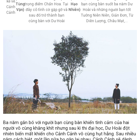
kể về
Tùng
trọng điểm Chấn Hoa. Tại
Hạo
bạn cùng bàn suốt ba năm Dư
Cảnh
Vận)
đây cô tình cờ gặp gỡ và
Nhiên)
Hoài và những người bạn tốt
Cảnh
sau đó trở thành bạn
Tưởng Niên Niên, Giản Đơn, Từ
cùng bàn với Dư Hoài
Diên Lượng, Châu Mạt,…
Ba năm gắn bó với người bạn cùng bàn khiến tình cảm của hai
người vô cùng khăng khít nhưng sau kì thi đại học, Dư Hoài đột
nhiên biến mất khiến cho Cảnh Cảnh vô cùng hụt hẫng. Sau nhiều
năm cách biệt, một lần nữa họ gặp lại nhau, Cảnh Cảnh sẽ dành