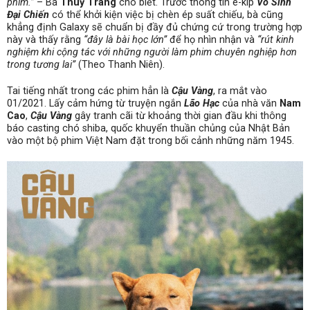
phim.”
– Bà
Thuỳ Trang
cho biết. Trước thông tin ê-kíp
Võ Sinh
Đại Chiến
có thể khởi kiện việc bị chèn ép suất chiếu, bà cũng
khẳng định Galaxy sẽ chuẩn bị đầy đủ chứng cứ trong trường hợp
này và thấy rằng
“đây là bài học lớn”
để họ nhìn nhận và
“rút kinh
nghiệm khi cộng tác với những người làm phim chuyên nghiệp hơn
trong tương lai”
(Theo Thanh Niên).
Tai tiếng nhất trong các phim hẳn là
Cậu Vàng
, ra mắt vào
01/2021. Lấy cảm hứng từ truyện ngắn
Lão Hạc
của nhà văn
Nam
Cao
,
Cậu Vàng
gây tranh cãi từ khoảng thời gian đầu khi thông
báo casting chó shiba, quốc khuyển thuần chủng của Nhật Bản
vào một bộ phim Việt Nam đặt trong bối cảnh những năm 1945.