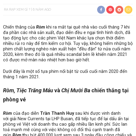
RA RẠP XEM GÌ ?
6 NĂM AGO
Chiến thắng của
Ròm
khi ra mắt tại quê nhà vào cuối tháng 7 khi
đa phần các nhà sản xuất, đạo diễn đều e ngại tình hình dịch, đã
tạo động lực cho các phim Việt Nam khác lựa chọn thời điểm
nhiều rủi ro này để tìm kiếm cơ hội. Tuy vậy, không hiếm những bộ
phim chất lượng nghèo nàn xuất hiện “đều đặn” từ nửa cuối năm
2020, kèm theo đó là quá nhiều scandal bên lề khiến năm 2021
có được mở màn náo nhiệt hơn bao giờ hết.
Dưới đây là một số tựa phim nổi bật từ cuối cuối năm 2020 đến
tháng 1 năm 2021.
Ròm, Tiệc Trăng Máu
và
Chị Mười Ba
chiến thắng tại
phòng vé
Ròm
của đạo diễn
Trần Thanh Huy
sau khi được vinh danh
với giải New Currents tại LHP Busan, đã tiếp tục để lại dấu ấn tại
phòng vé Việt với doanh thu cao gấp nhiều lần kinh phí. Sức lan
toả mạnh mẽ cùng với việc không có đối thủ cạnh tranh đã
giúp
Ròm
t
hu hút 400.000 lượt xem sau 3 ngày đầu công chiếu và