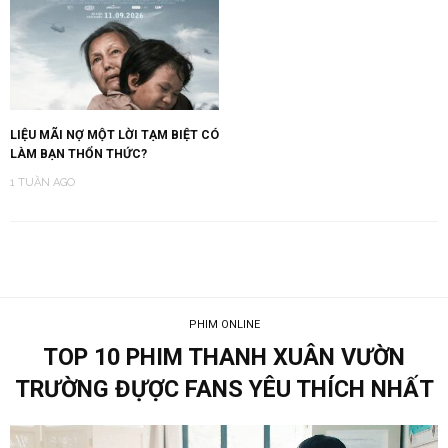
LIỆU MÃI NỢ MỘT LỜI TẠM BIỆT CÓ
LÀM BẠN THỔN THỨC?
1 TUẦN AGO
PHIM ONLINE
TOP 10 PHIM THANH XUÂN VƯỜN
TRƯỜNG ĐỰỢC FANS YÊU THÍCH NHẤT