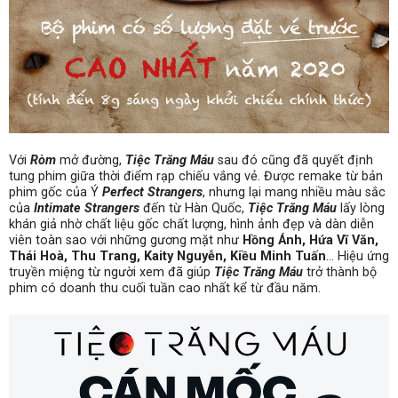
Với
Ròm
mở đường,
Tiệc Trăng Máu
sau đó cũng đã quyết định
tung phim giữa thời điểm rạp chiếu vắng vẻ. Được remake từ bản
phim gốc của Ý
Perfect Strangers
, nhưng lại mang nhiều màu sắc
của
Intimate Strangers
đến từ Hàn Quốc,
Tiệc Trăng Máu
lấy lòng
khán giả nhờ chất liệu gốc chất lượng, hình ảnh đẹp và dàn diễn
viên toàn sao với những gương mặt như
Hồng Ánh, Hứa Vĩ Văn,
Thái Hoà, Thu Trang, Kaity Nguyễn, Kiều Minh Tuấn
… Hiệu ứng
truyền miệng từ người xem đã giúp
Tiệc Trăng Máu
trở thành bộ
phim có doanh thu cuối tuần cao nhất kể từ đầu năm.