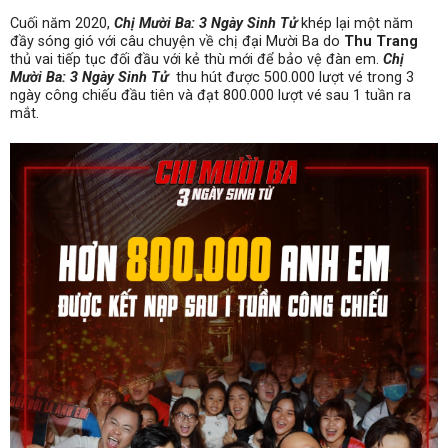
Cuối năm 2020,
Chị Mười Ba: 3 Ngày Sinh Tử
khép lại một năm
đầy sóng gió với câu chuyện về chị đại Mười Ba do
Thu Trang
thủ vai tiếp tục đối đầu với kẻ thù mới để bảo vệ đàn em.
Chị
Mười Ba: 3 Ngày Sinh Tử
thu hút được 500.000 lượt vé trong 3
ngày công chiếu đầu tiên và đạt 800.000 lượt vé sau 1 tuần ra
mắt.