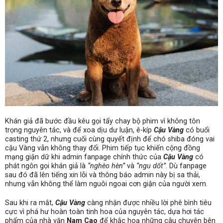
Khán giả đã bước đầu kêu gọi tẩy chay bộ phim vì không tôn
trọng nguyên tác, và để xoa dịu dư luận, ê-kíp
Cậu Vàng
có buổi
casting thứ 2, nhưng cuối cùng quyết định để chó shiba đóng vai
cậu Vàng vẫn không thay đổi. Phim tiếp tục khiến cộng đồng
mạng giận dữ khi admin fanpage chính thức của
Cậu Vàng
có
phát ngôn gọi khán giả là
“nghèo hèn”
và
“ngu dốt”
. Dù fanpage
sau đó đã lên tiếng xin lỗi và thông báo admin này bị sa thải,
nhưng vẫn không thể làm nguôi ngoai cơn giận của người xem.
Sau khi ra mắt,
Cậu Vàng
càng nhận được nhiều lời phê bình tiêu
cực vì phá hư hoàn toàn tinh hoa của nguyên tác, dựa hơi tác
phẩm của nhà văn
Nam Cao
để khắc hoạ những câu chuyện bên