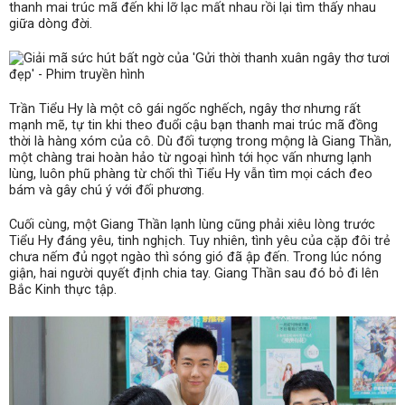
thanh mai trúc mã đến khi lỡ lạc mất nhau rồi lại tìm thấy nhau
giữa dòng đời.
Trần Tiểu Hy là một cô gái ngốc nghếch, ngây thơ nhưng rất
mạnh mẽ, tự tin khi theo đuổi cậu bạn thanh mai trúc mã đồng
thời là hàng xóm của cô. Dù đối tượng trong mộng là Giang Thần,
một chàng trai hoàn hảo từ ngoại hình tới học vấn nhưng lạnh
lùng, luôn phũ phàng từ chối thì Tiểu Hy vẫn tìm mọi cách đeo
bám và gây chú ý với đối phương.
Cuối cùng, một Giang Thần lạnh lùng cũng phải xiêu lòng trước
Tiểu Hy đáng yêu, tinh nghịch. Tuy nhiên, tình yêu của cặp đôi trẻ
chưa nếm đủ ngọt ngào thì sóng gió đã ập đến. Trong lúc nóng
giận, hai người quyết định chia tay. Giang Thần sau đó bỏ đi lên
Bắc Kinh thực tập.