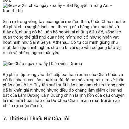
hôn.
Sinh ra trong vòng tay của người mẹ đơn thân, Châu Châu nhỏ bé
đã phải chịu sự ghẻ lạnh, coi thường của hàng xóm, bạn bè và
thầy cô, nhưng cô bé luôn bỏ ngoài tai những điều đó, sống lạc
quan trong thế giới nhỏ của riêng mình: nơi có những nhân vật
hoạt hình như Saint Seiya, Athena,… Cô tự coi mình giống như
một đại hiệp chính nghĩa, cho dù bị vùi dập vẫn cố gắng bảo vệ
mình và những người thân yêu.
Bộ phim tập trung vào thời cấp ba thanh xuân của Châu Châu và
có flashback xen lẫn quá khứ đủ để hé mở với người xem về thân
phận của cô bé. Tuy tần suất xuất hiện của nam chính trong phim
đã bị khán giả ít nhưng những điều đó chẳng làm giảm đi sự nổi
bật của Lâm Dương. Lâm Dương chính là linh hồn của câu chuyện,
là một nửa hoàn hảo của Dư Châu Châu, là ánh mặt trời ấm áp
chiếu rọi cuộc đời cô.
7. Thời Đại Thiếu Nữ Của Tôi