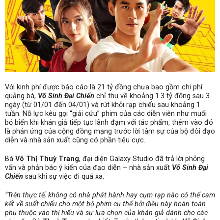
Với kinh phí được báo cáo là 21 tỷ đồng chưa bao gồm chi phí
quảng bá,
Võ Sinh Đại Chiến
chỉ thu về khoảng 1.3 tỷ đồng sau 3
ngày (từ 01/01 đến 04/01) và rút khỏi rạp chiếu sau khoảng 1
tuần. Nỗ lực kêu gọi “giải cứu” phim của các diễn viên như muối
bỏ biển khi khán giả tiếp tục lãnh đạm với tác phẩm, thêm vào đó
là phản ứng của cộng đồng mạng trước lời tâm sự của bộ đôi đạo
diễn và nhà sản xuất cũng có phần tiêu cực.
Bà
Võ Thị Thuỳ Trang
, đại diện Galaxy Studio đã trả lời phỏng
vấn và phản bác ý kiến của đạo diễn – nhà sản xuất
Võ Sinh Đại
Chiến
sau khi sự việc đi quá xa.
“Trên thực tế, không có nhà phát hành hay cụm rạp nào có thể cam
kết về suất chiếu cho một bộ phim cụ thể bởi điều này hoàn toàn
phụ thuộc vào thị hiếu và sự lựa chọn của khán giả dành cho các