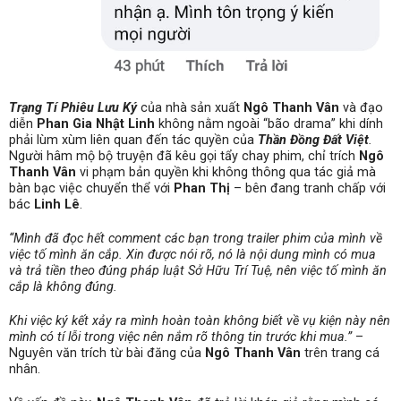
Trạng Tí Phiêu Lưu Ký
của nhà sản xuất
Ngô Thanh Vân
và đạo
diễn
Phan Gia Nhật Linh
không nằm ngoài “bão drama” khi dính
phải lùm xùm liên quan đến tác quyền của
Thần Đồng Đất Việt
.
Người hâm mộ bộ truyện
đã kêu gọi tẩy chay phim, chỉ trích
Ngô
Thanh Vân
vi phạm bản quyền khi không thông qua tác giả mà
bàn bạc việc chuyển thể với
Phan Thị
– bên đang tranh chấp với
bác
Linh Lê
.
“Mình đã đọc hết comment các bạn trong trailer phim của mình về
việc tố mình ăn cắp. Xin được nói rõ, nó là nội dung mình có mua
và trả tiền theo đúng pháp luật Sở Hữu Trí Tuệ, nên việc tố mình ăn
cắp là không đúng.
Khi việc ký kết xảy ra mình hoàn toàn không biết về vụ kiện này nên
mình có tí lỗi trong việc nên nắm rõ thông tin trước khi mua.”
–
Nguyên văn trích từ bài đăng của
Ngô Thanh Vân
trên trang cá
nhân.