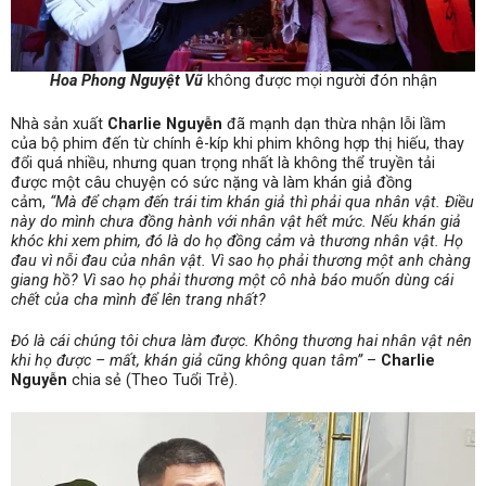
Hoa Phong Nguyệt Vũ
không được mọi người đón nhận
Nhà sản xuất
Charlie Nguyễn
đã mạnh dạn thừa nhận lỗi lầm
của bộ phim đến từ chính ê-kíp khi phim không hợp thị hiếu, thay
đổi quá nhiều, nhưng quan trọng nhất là không thể truyền tải
được một câu chuyện có sức nặng và làm khán giả đồng
cảm,
“Mà để chạm đến trái tim khán giả thì phải qua nhân vật. Điều
này do mình chưa đồng hành với nhân vật hết mức. Nếu khán giả
khóc khi xem phim, đó là do họ đồng cảm và thương nhân vật. Họ
đau vì nỗi đau của nhân vật. Vì sao họ phải thương một anh chàng
giang hồ? Vì sao họ phải thương một cô nhà báo muốn dùng cái
chết của cha mình để lên trang nhất?
Đó là cái chúng tôi chưa làm được. Không thương hai nhân vật nên
khi họ được – mất, khán giả cũng không quan tâm”
–
Charlie
Nguyễn
chia sẻ (Theo Tuổi Trẻ).