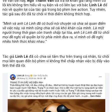
Về vấn đề này,
Ngô Thanh Vân
đã trả lời khán giả rằng mình có
lỗi khi không tìm hiểu về vụ kiện và có liên lạc với bác
Linh Lê
để
nói về quyền lợi của tác giả trong bộ phim live action. Tuy nhiên,
tác giả sau đó đã từ chối vì thời điểm không thích hợp.
“Mình và anh Lê Linh đã có buổi nói chuyện và chia sẻ quan điểm
về việc này, và mình cũng chia sẽ cái khó khăn của mình. Là một
người trong thời gian còn tranh chấp tại tòa, anh Lê Linh đã từ chối
mọi đề nghị về quyền lợi từ phía mình đưa ra, vì mình có đề nghị
nhiều hình thức khác nhau.”
Tác giả
Linh Lê
đã có chia sẻ tâm thư trên trang cá nhân, từ chối
mọi liên quan đến bộ phim vì không thể chấp nhận việc bị đẩy vào
tình thế đã rồi.