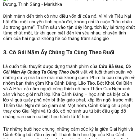
Định mệnh đến tình cờ như điều vốn dĩ của nó, Vi Vi và Tiêu Nại
bắt đầu một chuyện tình ngoài đời, không chỉ là cuộc “hôn nhân
ảo trong game”. Thấm sâu vào tận đáy lòng, tích lũy lại từng chút
từng chút một, từ khi quen biết đến khi yêu nhau, chuyện tình
cảm của hai người không hề có thăng trầm sóng gió.
3. Cô Gái Năm Ấy Chúng Ta Cùng Theo Đuổi
Là cuốn tiểu thuyết được dựng thành phim của
Cửu Bả Đao
,
Cô
Gái Năm Ấy Chúng Ta Cùng Theo Đuổi
viết về tuổi thanh xuân với
những dư vị mà ta sẽ mãi mãi không quên. Phim là câu chuyện về
nhóm bạn thân gồm Kha Cảnh Đằng, Lão Tào, Bột Khởi, Cai Biên
và A Hòa, cả năm người cùng thích cô bạn Thẩm Giai Nghi xinh
xắn và học giỏi nhất lớp. Kha Cảnh Đằng – học sinh cá biệt của
lớp vì quá quậy phá nên bị thầy giáo phạt, xếp lên ngồi trước mặt
Thẩm Giai Nghi để cô giám sát. Một hôm, Cảnh Đằng chịu phạt
thay cho Giai Nghi và từ đó, cô nữ sinh ưu tú bắt đầu giúp đỡ
chàng nam sinh cá biệt học hành tử tế hơn.
Từ những buổi học chung, những cảm xúc kỳ lạ giữa Giai Nghi và
Cảnh Đằng bắt đầu nảy nở. Thành tích học tập của Kha Cảnh