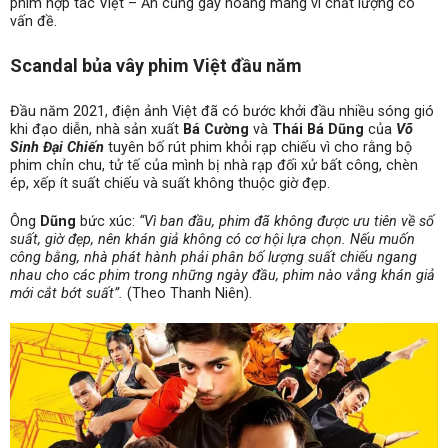
phim hợp tác Việt – Ấn cũng gây hoang mang vì chất lượng có
vấn đề.
Scandal bủa vây phim Việt đầu năm
Đầu năm 2021, điện ảnh Việt đã có bước khởi đầu nhiều sóng gió
khi đạo diễn, nhà sản xuất
Bá Cường
và
Thái Bá Dũng
của
Võ
Sinh Đại Chiến
tuyên bố rút phim khỏi rạp chiếu vì cho rằng bộ
phim chỉn chu, tử tế của mình bị nhà rạp đối xử bất công, chèn
ép, xếp ít suất chiếu và suất không thuộc giờ đẹp.
Ông
Dũng
bức xúc:
“Vì ban đầu, phim đã không được ưu tiên về số
suất, giờ đẹp, nên khán giả không có cơ hội lựa chọn. Nếu muốn
công bằng, nhà phát hành phải phân bố lượng suất chiếu ngang
nhau cho các phim trong những ngày đầu, phim nào vắng khán giả
mới cắt bớt suất”.
(Theo Thanh Niên).