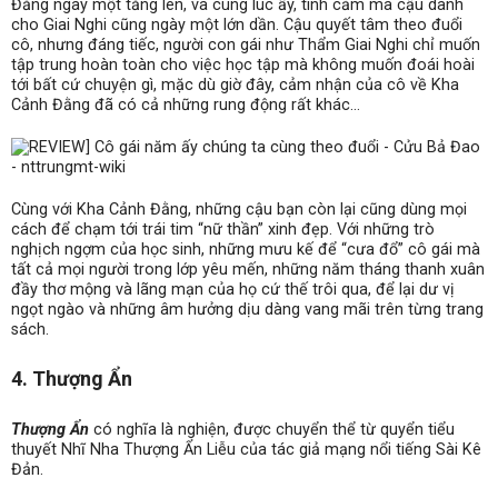
Đằng ngày một tăng lên, và cùng lúc ấy, tình cảm mà cậu dành
cho Giai Nghi cũng ngày một lớn dần. Cậu quyết tâm theo đuổi
cô, nhưng đáng tiếc, người con gái như Thẩm Giai Nghi chỉ muốn
tập trung hoàn toàn cho việc học tập mà không muốn đoái hoài
tới bất cứ chuyện gì, mặc dù giờ đây, cảm nhận của cô về Kha
Cảnh Đằng đã có cả những rung động rất khác…
Cùng với Kha Cảnh Đằng, những cậu bạn còn lại cũng dùng mọi
cách để chạm tới trái tim “nữ thần” xinh đẹp. Với những trò
nghịch ngợm của học sinh, những mưu kế để “cưa đổ” cô gái mà
tất cả mọi người trong lớp yêu mến, những năm tháng thanh xuân
đầy thơ mộng và lãng mạn của họ cứ thế trôi qua, để lại dư vị
ngọt ngào và những âm hưởng dịu dàng vang mãi trên từng trang
sách.
4. Thượng Ẩn
Thượng Ẩn
có nghĩa là nghiện, được chuyển thể từ quyển tiểu
thuyết Nhĩ Nha Thượng Ẩn Liễu của tác giả mạng nổi tiếng Sài Kê
Đản.