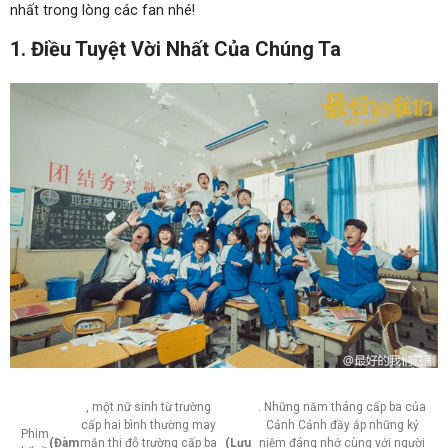
nhất trong lòng các fan nhé!
1. Điều Tuyệt Vời Nhất Của Chúng Ta
, một nữ sinh từ trường
. Những năm tháng cấp ba của
cấp hai bình thường may
Cảnh Cảnh đầy ắp những kỷ
Phim
(Đàm
mắn thi đỗ trường cấp ba
(Lưu
niệm đáng nhớ cùng với người