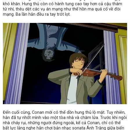
khó khăn. Hung thủ còn có hành tung cao tay hơn cả cậu thám
tử nhí, thêu dệt các vụ án mạng như thể hồn ma quá cố về đòi
mạng. Ba lần hắn đều ra tay trót lọt.
Đến cuối cùng, Conan mới có thể dồn hung thủ lộ mặt. Tuy nhiên,
hắn đã tự nhốt mình vào một tòa nhà và chăm lửa. Trước khi ngôi
nhà cháy rụi, những người đứng ngoài, kể cả Conan, chỉ có thể
bất lực lắng nghe hắn chơi bản nhạc sonata Ánh Trăng giữa biển