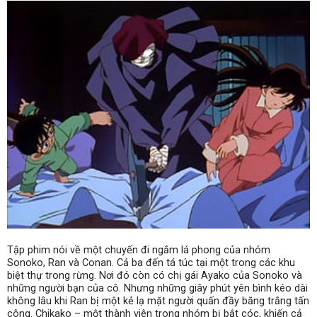
Tập phim nói về một chuyến đi ngắm lá phong của nhóm
Sonoko, Ran và Conan. Cả ba đến tá túc tại một trong các khu
biệt thự trong rừng. Nơi đó còn có chị gái Ayako của Sonoko và
những người bạn của cô. Nhưng những giây phút yên bình kéo dài
không lâu khi Ran bị một kẻ lạ mặt người quấn đầy băng trắng tấn
công. Chikako – một thành viên trong nhóm bị bắt cóc, khiến cả