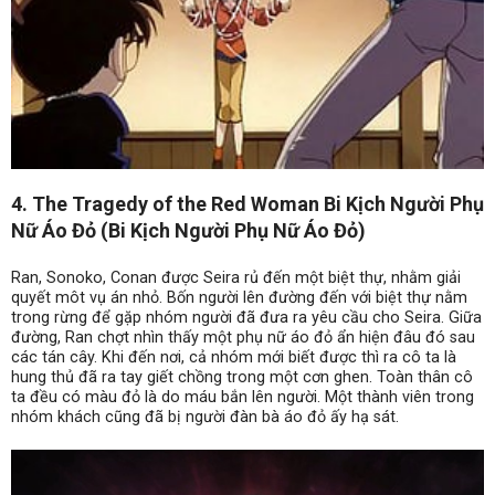
4. The Tragedy of the Red Woman Bi Kịch Người Phụ
Nữ Áo Đỏ (Bi Kịch Người Phụ Nữ Áo Đỏ)
Ran, Sonoko, Conan được Seira rủ đến một biệt thự, nhằm giải
quyết môt vụ án nhỏ. Bốn người lên đường đến với biệt thự nằm
trong rừng để gặp nhóm người đã đưa ra yêu cầu cho Seira. Giữa
đường, Ran chợt nhìn thấy một phụ nữ áo đỏ ẩn hiện đâu đó sau
các tán cây. Khi đến nơi, cả nhóm mới biết được thì ra cô ta là
hung thủ đã ra tay giết chồng trong một cơn ghen. Toàn thân cô
ta đều có màu đỏ là do máu bắn lên người. Một thành viên trong
nhóm khách cũng đã bị người đàn bà áo đỏ ấy hạ sát.