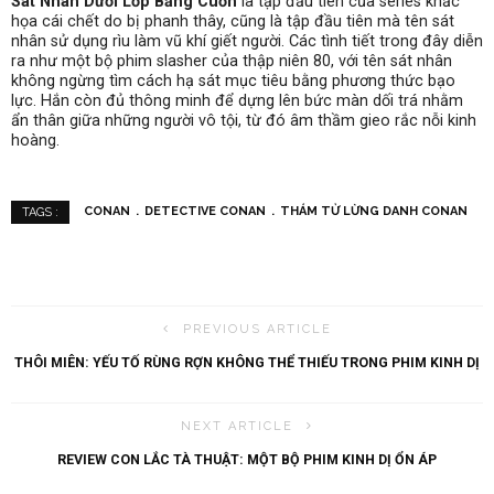
Sát Nhân Dưới Lớp Băng Cuốn
là tập đầu tiên của series khắc
họa cái chết do bị phanh thây, cũng là tập đầu tiên mà tên sát
nhân sử dụng rìu làm vũ khí giết người. Các tình tiết trong đây diễn
ra như một bộ phim slasher của thập niên 80, với tên sát nhân
không ngừng tìm cách hạ sát mục tiêu bằng phương thức bạo
lực. Hắn còn đủ thông minh để dựng lên bức màn dối trá nhằm
ẩn thân giữa những người vô tội, từ đó âm thầm gieo rắc nỗi kinh
hoàng.
CONAN
DETECTIVE CONAN
THÁM TỬ LỪNG DANH CONAN
TAGS :
PREVIOUS ARTICLE
THÔI MIÊN: YẾU TỐ RÙNG RỢN KHÔNG THỂ THIẾU TRONG PHIM KINH DỊ
NEXT ARTICLE
REVIEW CON LẮC TÀ THUẬT: MỘT BỘ PHIM KINH DỊ ỔN ÁP