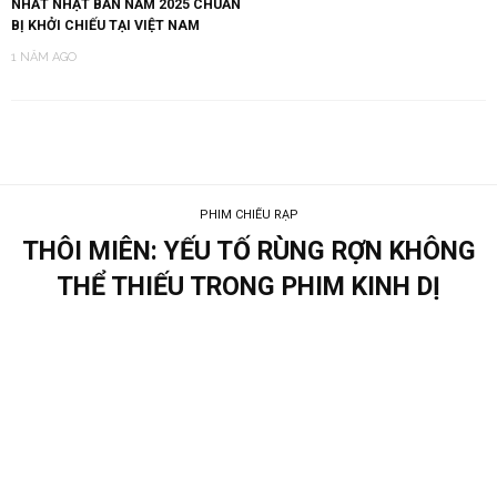
NHẤT NHẬT BẢN NĂM 2025 CHUẨN
BỊ KHỞI CHIẾU TẠI VIỆT NAM
1 NĂM AGO
PHIM CHIẾU RẠP
THÔI MIÊN: YẾU TỐ RÙNG RỢN KHÔNG
THỂ THIẾU TRONG PHIM KINH DỊ