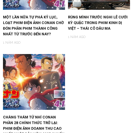
MỘT LẦN NỮA TỰ PHÁ KỶ LỤC,
RÙNG MÌNH TRƯỚC NGHI LỄ CƯỚI
LOẠT PHIM ĐIỆN ẢNH CONAN CHỜ
KỲ QUẶC TRONG PHIM KINH DỊ
ĐÓN PHẦN PHIM THÀNH CÔNG
VIỆT – THÁI CÔ DÂU MA
NHẤT TỪ TRƯỚC ĐẾN NAY?
1 NĂM AGO
1 NĂM AGO
CHÀNG THÁM TỬ NHÍ CONAN
PHẦN 28 CHÍNH THỨC TRỞ LẠI:
PHIM ĐIỆN ẢNH DOANH THU CAO