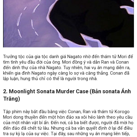
Trưởng tộc của gia tộc danh giá Nagato nhờ đến thám tử Mori để
tìm tình yêu đầu đời của ông. Mori đồng ý và dẫn Ran và Conan
đến dinh thự của nhà Nagato. Tuy nhiên, hai vụ án mạng diễn ra,
khiến gia đình Nagato ngày càng lo sợ và căng thẳng. Conan đã
lập luận, hung thủ chỉ có thể là người trong nhà.
2. Moonlight Sonata Murder Case (Bản sonata Ánh
Trăng)
Tập phim này bắt đầu bằng việc Conan, Ran và thám tử Korogo
Mori dong thuyền đến một hòn đảo xa xôi hẻo lánh theo yêu cầu
của một nhân vật bí ẩn. Đến nơi, cả ba biết được, người đã mời họ
đến đảo đã chết từ lâu. Nhưng cả ba vẫn quyết định ở lại để điều
tra sự kỳ lạ của sự việc. Tại đây, sau những vụ án mạng liên tiếp,