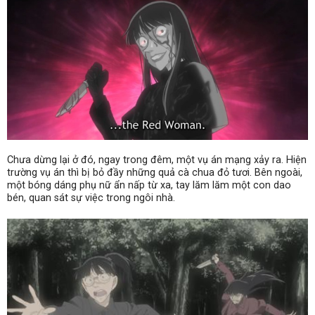
Chưa dừng lại ở đó, ngay trong đêm, một vụ án mạng xảy ra. Hiện
trường vụ án thì bị bỏ đầy những quả cà chua đỏ tươi. Bên ngoài,
một bóng dáng phụ nữ ẩn nấp từ xa, tay lăm lăm một con dao
bén, quan sát sự việc trong ngôi nhà.