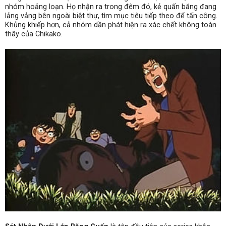
nhóm hoảng loạn. Họ nhận ra trong đêm đó, kẻ quấn băng đang
lảng vảng bên ngoài biệt thự, tìm mục tiêu tiếp theo để tấn công.
Khủng khiếp hơn, cả nhóm dần phát hiện ra xác chết không toàn
thây của Chikako.