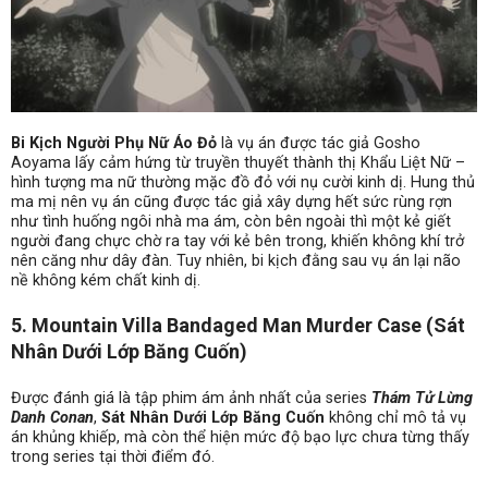
Bi Kịch Người Phụ Nữ Áo Đỏ
là vụ án được tác giả Gosho
Aoyama lấy cảm hứng từ truyền thuyết thành thị Khẩu Liệt Nữ –
hình tượng ma nữ thường mặc đồ đỏ với nụ cười kinh dị. Hung thủ
ma mị nên vụ án cũng được tác giả xây dựng hết sức rùng rợn
như tình huống ngôi nhà ma ám, còn bên ngoài thì một kẻ giết
người đang chực chờ ra tay với kẻ bên trong, khiến không khí trở
nên căng như dây đàn. Tuy nhiên, bi kịch đằng sau vụ án lại não
nề không kém chất kinh dị.
5. Mountain Villa Bandaged Man Murder Case (Sát
Nhân Dưới Lớp Băng Cuốn)
Được đánh giá là tập phim ám ảnh nhất của series
Thám Tử Lừng
Danh Conan
,
Sát Nhân Dưới Lớp Băng Cuốn
không chỉ mô tả vụ
án khủng khiếp, mà còn thể hiện mức độ bạo lực chưa từng thấy
trong series tại thời điểm đó.