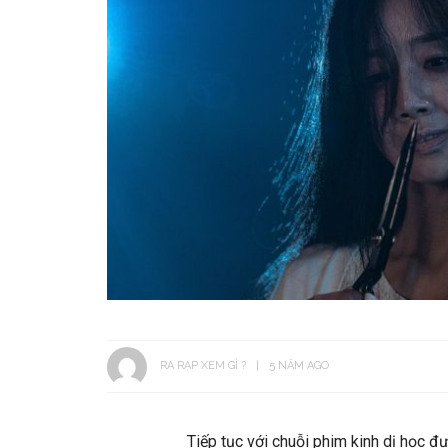
RA RẠP XEM GÌ ?
5 NĂM AGO
Tiếp tục với chuỗi phim kinh dị học 