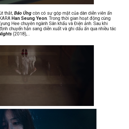
t thắt,
Báo Ứng
còn có sự góp mặt của dàn diễn viên ấn
n KARA
Han Seung Yeon
. Trong thời gian hoạt động cùng
Kyung Hee chuyên ngành Sân khấu và Điện ảnh. Sau khi
định chuyển hẳn sang diễn xuất và ghi dấu ấn qua nhiều tác
Nights
(2018),…