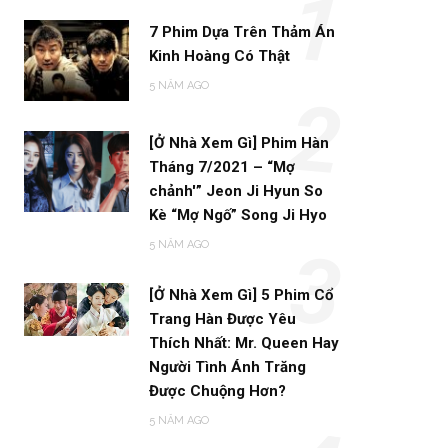
1
7 Phim Dựa Trên Thảm Án
Kinh Hoàng Có Thật
5 NĂM AGO
2
[Ở Nhà Xem Gì] Phim Hàn
Tháng 7/2021 – “Mợ
chảnh'” Jeon Ji Hyun So
Kè “Mợ Ngố” Song Ji Hyo
5 NĂM AGO
3
[Ở Nhà Xem Gì] 5 Phim Cổ
Trang Hàn Được Yêu
Thích Nhất: Mr. Queen Hay
Người Tình Ánh Trăng
Được Chuộng Hơn?
5 NĂM AGO