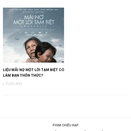
LIỆU MÃI NỢ MỘT LỜI TẠM BIỆT CÓ
LÀM BẠN THỔN THỨC?
1 TUẦN AGO
PHIM CHIẾU RẠP