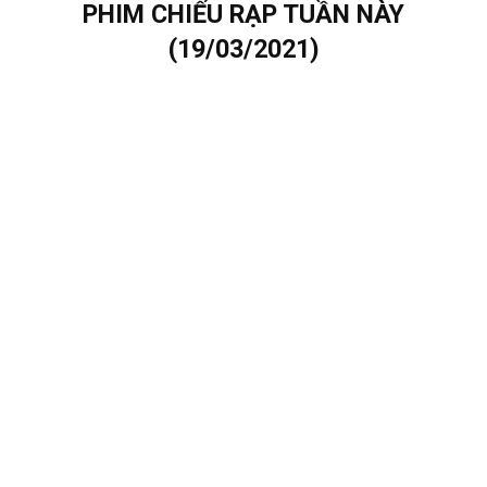
PHIM CHIẾU RẠP TUẦN NÀY
(19/03/2021)
RA RẠP XEM GÌ ?
5 NĂM AGO
Cùng
Ra Rạp Xem Gì?
điểm danh phim mới tuần
19/03/2021
nhé!
1. Hành Tinh Hỗn Loạn (
Chaos Walking
)