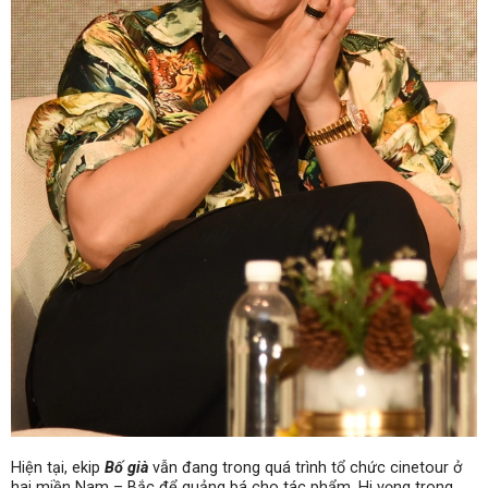
Hiện tại, ekip
Bố già
vẫn đang trong quá trình tổ chức cinetour ở
hai miền Nam – Bắc để quảng bá cho tác phẩm. Hi vọng trong