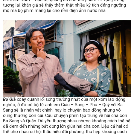
tương lai, khán giả sẽ thấy thêm thật nhiều kỳ tích đáng ngưỡng
mộ mà bộ phim mang lại cho nền điện ảnh nước nhà.
Bố Già
xoay quanh lối sống thường nhật của một xóm lao động
nghèo, ở đó có bộ tứ anh em Giàu – Sang – Phú – Quý với Ba
Sang sẽ là nhân vật chính, hay lo chuyện bao đồng nhưng vô
cùng thương con cái. Câu chuyện phim tập trung về hai cha con
Ba Sang và Quắn. Dù yêu thương nhau nhưng khoảng cách thế hệ
đã đem đến những bất đồng lớn giữa hai cha con. Liệu cả hai có
thể cho nhau cơ hội thấu hiểu đối phương, thu hẹp khoảng cách