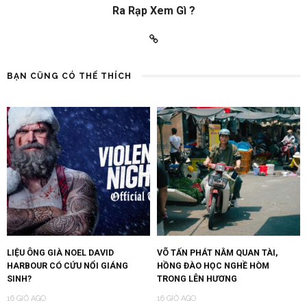
Ra Rạp Xem Gì ?
BẠN CŨNG CÓ THỂ THÍCH
LIỆU ÔNG GIÀ NOEL DAVID
VÕ TẤN PHÁT NẰM QUAN TÀI,
HARBOUR CÓ CỨU NỔI GIÁNG
HỒNG ĐÀO HỌC NGHỀ HÒM
SINH?
TRONG LÊN HƯƠNG
16 GIỜ AGO
16 GIỜ AGO