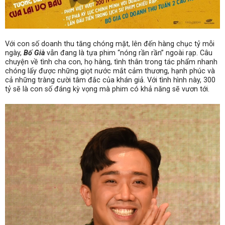
Với con số doanh thu tăng chóng mặt, lên đến hàng chục tỷ mỗi
ngày,
Bố Già
vẫn đang là tựa phim “nóng rần rần” ngoài rạp. Câu
chuyện về tình cha con, họ hàng, tình thân trong tác phẩm nhanh
chóng lấy được những giọt nước mắt cảm thương, hạnh phúc và
cả những tràng cười tâm đắc của khán giả. Với tình hình này, 300
tỷ sẽ là con số đáng kỳ vọng mà phim
có khả năng sẽ vươn tới.