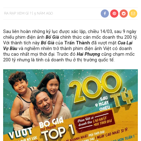
RA RẠP XEM GÌ ?
5 NĂM AGO
Sau liên hoàn những kỷ lục được xác lập, chiều 14/03, sau 9 ngày
chiếu phim điện ảnh
Bố Già
chính thức cán mốc doanh thu 200 tỷ.
Với thành tích này
Bố Già
của
Trấn Thành
đã vượt mặt
Cua Lại
Vợ Bầu
và nghiễm nhiên trở thành phim điện ảnh Việt có doanh
thu cao nhất mọi thời đại. Trước đó
Hai Phượng
cũng chạm mốc
200 tỷ nhưng là tính cả doanh thu ở thị trường quốc tế.