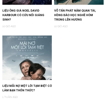
LIỆU ÔNG GIÀ NOEL DAVID
VÕ TẤN PHÁT NẰM QUAN TÀI,
HARBOUR CÓ CỨU NỔI GIÁNG
HỒNG ĐÀO HỌC NGHỀ HÒM
SINH?
TRONG LÊN HƯƠNG
10 GIỜ AGO
10 GIỜ AGO
LIỆU MÃI NỢ MỘT LỜI TẠM BIỆT CÓ
LÀM BẠN THỔN THỨC?
1 TUẦN AGO