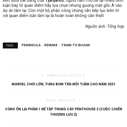
Bên dưới bài đăng của
Tjahjanto
, người hâm mộ để lại nhiều bình
luận bày tỏ quan điểm hãy lựa chọn nhưng gương mặt gốc Á vào
dự án làm lại. Còn một bộ phận công chúng vẫn tiếp tục kiên trì
với quan điểm bản làm lại là hoàn toàn không cần thiết.
Nguồn ảnh: Tổng hợp
PENINSULA
REMAKE
TRAIN TO BUSAN
TAGS :
PREVIOUS ARTICLE
MARVEL CHƠI LỚN, TUNG BOM TẤN MỖI TUẦN CHO NĂM 2021
NEXT ARTICLE
CÙNG ÔN LẠI PHẦN 1 ĐỂ TẬP TRUNG CÀY PENTHOUSE 2 (CUỘC CHIẾN
THƯỢNG LƯU 2)