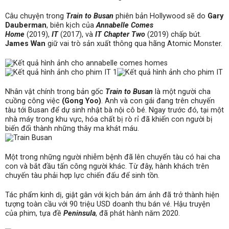
Câu chuyện trong
Train to Busan
phiên bản Hollywood sẽ do
Gary
Dauberman
, biên kịch của
Annabelle Comes
Home
(2019),
IT
(2017), và
IT Chapter Two
(2019) chấp bút.
James Wan
giữ vai trò sản xuất thông qua hãng Atomic Monster.
Nhân vật chính trong bản gốc
Train to Busan
là một người cha
cuồng công việc
(Gong Yoo)
. Anh và con gái đang trên chuyến
tàu tới Busan để dự sinh nhật bà nội cô bé. Ngay trước đó, tại một
nhà máy trong khu vực, hóa chất bị rò rỉ đã khiến con người bị
biến đổi thành những thây ma khát máu.
Một trong những người nhiễm bệnh đã lên chuyến tàu có hai cha
con và bắt đầu tấn công người khác. Từ đây, hành khách trên
chuyến tàu phải hợp lực chiến đấu để sinh tồn.
Tác phẩm kinh dị, giật gân với kịch bản ám ảnh đã trở thành hiện
tượng toàn cầu với
90 triệu USD
doanh thu bán vé. Hậu truyện
của phim, tựa đề
Peninsula
, đã phát hành năm 2020.