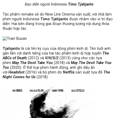
Đạo diễn người Indonesia
Timo Tjahjanto
Tác phẩm remake sẽ do New Line Cinema sản xuất, với nhà làm
phim người Indonesia
Timo Tjahjanto
được nhắm vào vị trí đạo
diễn. Hai bên đang trong giai đoạn thương lượng nội dung thỏa
thuận hợp tác.
Tjahjanto
là cái tên kỳ cựu của dòng phim kinh dị. Tên tuổi anh
gắn liền với danh tiếng của hai tác phẩm kinh dị hợp tuyển
The
ABCs of Death
(2012) và
V/H/S/2
(2013) cũng như các tựa
phim
May The Devil Take You
(2018) và
May The Devil Take You
Too
(2020). Ở thể loại phim hành động, anh ghi dấu ấn
với
Headshot
(2016) và bộ phim do
Netflix
sản xuất tựa đề
The
Night Comes for Us
(2018).