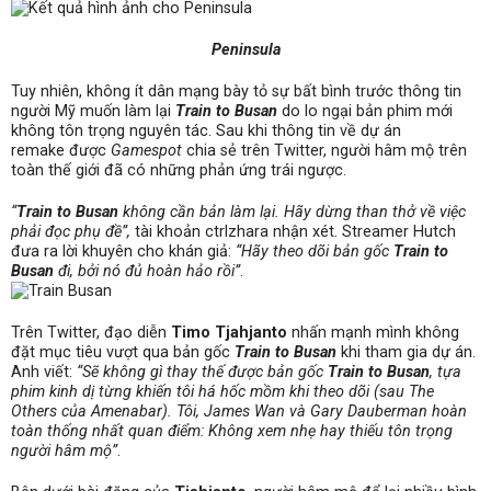
Peninsula
Tuy nhiên, không ít dân mạng bày tỏ sự bất bình trước thông tin
người Mỹ muốn làm lại
Train to Busan
do lo ngại bản phim mới
không tôn trọng nguyên tác. Sau khi thông tin về dự án
remake được
Gamespot
chia sẻ trên Twitter, người hâm mộ trên
toàn thế giới đã có những phản ứng trái ngược.
“
Train to Busan
không cần bản làm lại. Hãy dừng than thở về việc
phải đọc phụ đề”,
tài khoản ctrlzhara nhận xét. Streamer Hutch
đưa ra lời khuyên cho khán giả:
“Hãy theo dõi bản gốc
Train to
Busan
đi, bởi nó đủ hoàn hảo rồi”
.
Trên Twitter, đạo diễn
Timo Tjahjanto
nhấn mạnh mình không
đặt mục tiêu vượt qua bản gốc
Train to Busan
khi tham gia dự án.
Anh viết:
“Sẽ không gì thay thế được bản gốc
Train to Busan
, tựa
phim kinh dị từng khiến tôi há hốc mồm khi theo dõi (sau The
Others của Amenabar). Tôi, James Wan và Gary Dauberman hoàn
toàn thống nhất quan điểm: Không xem nhẹ hay thiếu tôn trọng
người hâm mộ”
.