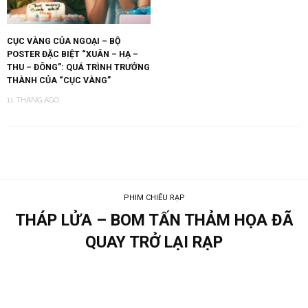
CỤC VÀNG CỦA NGOẠI – BỘ
POSTER ĐẶC BIỆT “XUÂN – HẠ –
THU – ĐÔNG”: QUÁ TRÌNH TRƯỞNG
THÀNH CỦA “CỤC VÀNG”
11 THÁNG AGO
PHIM CHIẾU RẠP
THÁP LỬA – BOM TẤN THẢM HỌA ĐÃ
QUAY TRỞ LẠI RẠP