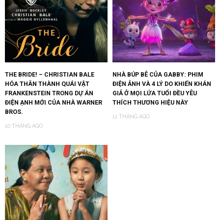
THE BRIDE! – CHRISTIAN BALE
NHÀ BÚP BÊ CỦA GABBY: PHIM
HÓA THÂN THÀNH QUÁI VẬT
ĐIỆN ẢNH VÀ 4 LÝ DO KHIẾN KHÁN
FRANKENSTEIN TRONG DỰ ÁN
GIẢ Ở MỌI LỨA TUỔI ĐỀU YÊU
ĐIỆN ẠNH MỚI CỦA NHÀ WARNER
THÍCH THƯƠNG HIỆU NÀY
BROS.
11 THÁNG AGO
10 THÁNG AGO