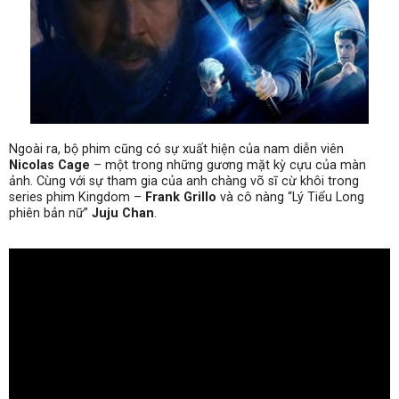
Ngoài ra, bộ phim cũng có sự xuất hiện của nam diễn viên
Nicolas Cage
– một trong những gương mặt kỳ cựu của màn
ảnh. Cùng với sự tham gia của anh chàng võ sĩ cừ khôi trong
series phim Kingdom –
Frank Grillo
và cô nàng “Lý Tiểu Long
phiên bản nữ”
Juju Chan
.