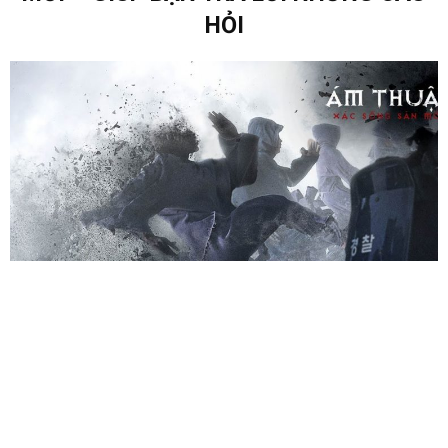
HỎI
RA RẠP XEM GÌ ?
5 NĂM AGO