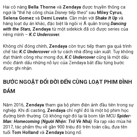
Hai cô nàng
Bella Thorne
và
Zendaya
được truyền thông ca
ngợi là “thế hệ công chúa
Disney
tiếp theo” sau
Miley Cyrus
,
Selena Gomez
và
Demi Lovato
. Cần mẫn với
Shake It Up
và
hàng loạt dự án khác, đặc biệt là ngôi vị Á quân trong
Dancing
with the Stars,
Zendaya
từ một sidekick đã có được series của
riêng mình –
K.C Undercover
.
Không chỉ đóng chính,
Zendaya
còn trực tiếp tham gia quá trình
chế tác
K.C Undercover
với tư cách nhà đồng sản xuất. Tuy không
đạt thành công như mong đợi,
K.C Undercover
cũng là một dấu
mốc đánh dấu những nỗ lực của Zendaya bắt đầu từng bước
được ghi nhận.
BƯỚC NGOẶT ĐỔI ĐỜI ĐẾN CÙNG LOẠT PHIM ĐÌNH
ĐÁM
Năm 2016,
Zendaya
tham gia bộ phim điện ảnh đầu tiên trong sự
nghiệp. Khi đi casting,
Zendaya
chỉ nghĩ đó là một bộ phim học
đường bình thường. Cô không ngờ đó lại là bom tấn MCU
Spider-
Man: Homecoming (Người Nhện: Trở Về Nhà)
. Ra rạp vào mùa hè
2017, tác phẩm thu về gần 900 triệu đô trên toàn cầu, đưa tên
tuổi
Tom Holland
và
Zendaya
bùng nổ.