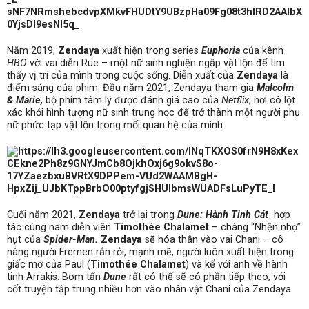
Năm 2019,
Zendaya
xuất hiện trong series
Euphoria
của kênh
HBO
với vai diễn Rue – một nữ sinh nghiện ngập vật lộn để tìm
thấy vị trí của mình trong cuộc sống. Diễn xuất của
Zendaya
là
điểm sáng của phim. Đầu năm 2021, Zendaya tham gia
Malcolm
& Marie,
bộ phim tâm lý được đánh giá cao của
Netflix
, nơi cô lột
xác khỏi hình tượng nữ sinh trung học để trở thành một người phụ
nữ phức tạp vật lộn trong mối quan hệ của mình.
Cuối năm 2021,
Zendaya
trở lại trong
Dune: Hành Tinh Cát
hợp
tác cùng nam diễn viên
Timothée Chalamet
– chàng “Nhện nhọ”
hụt của
Spider-Man.
Zendaya
sẽ hóa thân vào vai Chani – cô
nàng người Fremen rắn rỏi, mạnh mẽ, người luôn xuất hiện trong
giấc mơ của Paul (
Timothée Chalamet
) và kể với anh về hành
tinh Arrakis. Bom tấn
Dune
rất có thể sẽ có phần tiếp theo, với
cốt truyện tập trung nhiều hơn vào nhân vật Chani của Zendaya.