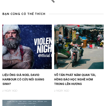
BẠN CŨNG CÓ THỂ THÍCH
LIỆU ÔNG GIÀ NOEL DAVID
VÕ TẤN PHÁT NẰM QUAN TÀI,
HARBOUR CÓ CỨU NỔI GIÁNG
HỒNG ĐÀO HỌC NGHỀ HÒM
SINH?
TRONG LÊN HƯƠNG
2 NGÀY AGO
2 NGÀY AGO