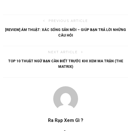
PREVIOUS ARTICLE
[REVIEW] ÁM THUẬT: XÁC SỐNG SĂN MỒI – GIÚP BẠN TRẢ LỜI NHỮNG
CÂU HỎI
NEXT ARTICLE
TOP 10 THUẬT NGỮ BẠN CẦN BIẾT TRƯỚC KHI XEM MA TRẬN (THE
MATRIX)
Ra Rạp Xem Gì ?