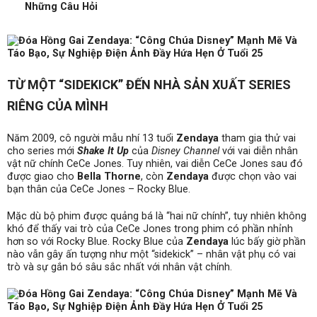
Những Câu Hỏi
TỪ MỘT “SIDEKICK” ĐẾN NHÀ SẢN XUẤT SERIES
RIÊNG CỦA MÌNH
Năm 2009, cô người mẫu nhí 13 tuổi
Zendaya
tham gia thử vai
cho series mới
Shake It Up
của
Disney Channel
với vai diễn nhân
vật nữ chính CeCe Jones. Tuy nhiên, vai diễn CeCe Jones sau đó
được giao cho
Bella Thorne
, còn
Zendaya
được chọn vào vai
bạn thân của CeCe Jones – Rocky Blue.
Mặc dù bộ phim được quảng bá là “hai nữ chính”, tuy nhiên không
khó để thấy vai trò của CeCe Jones trong phim có phần nhỉnh
hơn so với Rocky Blue. Rocky Blue của
Zendaya
lúc bấy giờ phần
nào vẫn gây ấn tượng như một “sidekick” – nhân vật phụ có vai
trò và sự gắn bó sâu sắc nhất với nhân vật chính.