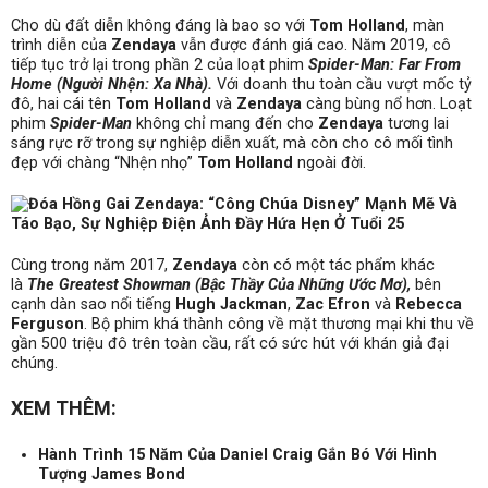
Cho dù đất diễn không đáng là bao so với
Tom Holland
, màn
trình diễn của
Zendaya
vẫn được đánh giá cao. Năm 2019, cô
tiếp tục trở lại trong phần 2 của loạt phim
Spider-Man: Far From
Home (Người Nhện: Xa Nhà).
Với doanh thu toàn cầu vượt mốc tỷ
đô, hai cái tên
Tom Holland
và
Zendaya
càng bùng nổ hơn. Loạt
phim
Spider-Man
không chỉ mang đến cho
Zendaya
tương lai
sáng rực rỡ trong sự nghiệp diễn xuất, mà còn cho cô mối tình
đẹp với chàng “Nhện nhọ”
Tom Holland
ngoài đời.
Cùng trong năm 2017,
Zendaya
còn có một tác phẩm khác
là
The Greatest Showman (Bậc Thầy Của Những Ước Mơ),
bên
cạnh dàn sao nổi tiếng
Hugh Jackman
,
Zac Efron
và
Rebecca
Ferguson
. Bộ phim khá thành công về mặt thương mại khi thu về
gần 500 triệu đô trên toàn cầu, rất có sức hút với khán giả đại
chúng.
XEM THÊM:
Hành Trình 15 Năm Của Daniel Craig Gắn Bó Với Hình
Tượng James Bond