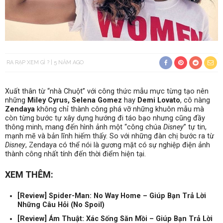
RA RẠP XEM GÌ ?
5 NĂM AGO
Xuất thân từ “nhà Chuột” với công thức mẫu mực từng tạo nên
những
Miley Cyrus, Selena Gomez
hay
Demi Lovato
, cô nàng
Zendaya
không chỉ thành công phá vỡ những khuôn mẫu mà
còn từng bước tự xây dựng hướng đi táo bạo nhưng cũng đầy
thông minh, mang đến hình ảnh một “công chúa
Disney
” tự tin,
mạnh mẽ và bản lĩnh hiếm thấy. So với những đàn chị bước ra từ
Disney
, Zendaya có thể nói là gương mặt có sự nghiệp điện ảnh
thành công nhất tính đến thời điểm hiện tại.
XEM THÊM:
[Review] Spider-Man: No Way Home – Giúp Bạn Trả Lời
Những Câu Hỏi (No Spoil)
[Review] Ám Thuật: Xác Sống Săn Mồi – Giúp Bạn Trả Lời