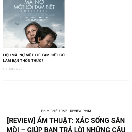
LIỆU MÃI NỢ MỘT LỜI TẠM BIỆT CÓ
LÀM BẠN THỔN THỨC?
1 TUẦN AGO
PHIM CHIẾU RẠP
REVIEW PHIM
[REVIEW] ÁM THUẬT: XÁC SỐNG SĂN
MỒI – GIÚP BẠN TRẢ LỜI NHỮNG CÂU