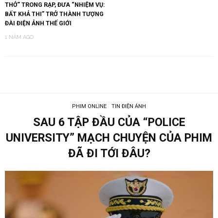
THỞ” TRONG RẠP, ĐƯA “NHIỆM VỤ:
BẤT KHẢ THI” TRỞ THÀNH TƯỢNG
ĐÀI ĐIỆN ẢNH THẾ GIỚI
1 NĂM AGO
PHIM ONLINE
TIN ĐIỆN ẢNH
SAU 6 TẬP ĐẦU CỦA “POLICE
UNIVERSITY” MẠCH CHUYỆN CỦA PHIM
ĐÃ ĐI TỚI ĐÂU?