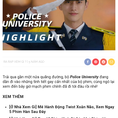
RA RẠP XEM GÌ ?
5 NĂM AGO
Trải qua gần một nửa quãng đường, bộ
Police University
đang
dần đi vào những tình tiết gay cấn nhất của bộ phim, cùng ngó lại
xem đến bây giờ mạch phim chính đã đi tới đâu rồi nhé!
XEM THÊM
[Ở Nhà Xem Gì] Mê Hành Động Twist Xoắn Não, Xem Ngay
5 Phim Hàn Sau Đây