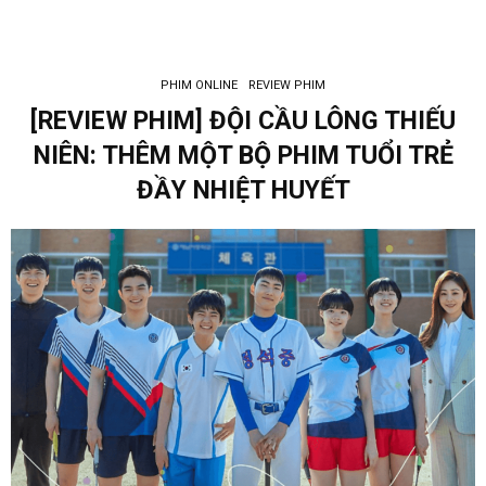
PHIM ONLINE
REVIEW PHIM
[REVIEW PHIM] ĐỘI CẦU LÔNG THIẾU
NIÊN: THÊM MỘT BỘ PHIM TUỔI TRẺ
ĐẦY NHIỆT HUYẾT