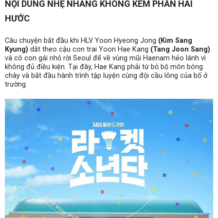
NỘI DUNG NHẸ NHÀNG KHÔNG KÉM PHẦN HÀI
HƯỚC
Câu chuyện bắt đầu khi HLV Yoon Hyeong Jong
(Kim Sang
Kyung)
dắt theo cậu con trai Yoon Hae Kang
(Tang Joon Sang)
và cô con gái nhỏ rời Seoul để về vùng
mũi Haenam
hẻo lánh
vì
không đủ điều kiện
. Tại đây, Hae Kang phải từ bỏ bộ môn bóng
chày và bắt đầu hành trình tập luyện cùng đội cầu lông của bố ở
trường.