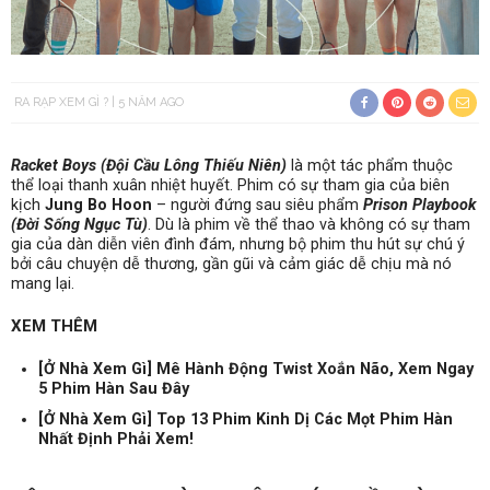
RA RẠP XEM GÌ ?
5 NĂM AGO
Racket Boys (Đội Cầu Lông Thiếu Niên)
là một tác phẩm thuộc
thể loại thanh xuân nhiệt huyết. Phim có sự tham gia của
biên
kịch
Jung Bo Hoon
– người đứng sau siêu phẩm
Prison Playbook
(Đời Sống Ngục Tù)
. Dù là phim về thể thao và không có sự tham
gia của dàn diễn viên đình đám, nhưng bộ phim thu hút sự chú ý
bởi câu chuyện dễ thương, gần gũi và cảm giác dễ chịu mà nó
mang lại.
XEM THÊM
[Ở Nhà Xem Gì] Mê Hành Động Twist Xoắn Não, Xem Ngay
5 Phim Hàn Sau Đây
[Ở Nhà Xem Gì] Top 13 Phim Kinh Dị Các Mọt Phim Hàn
Nhất Định Phải Xem!