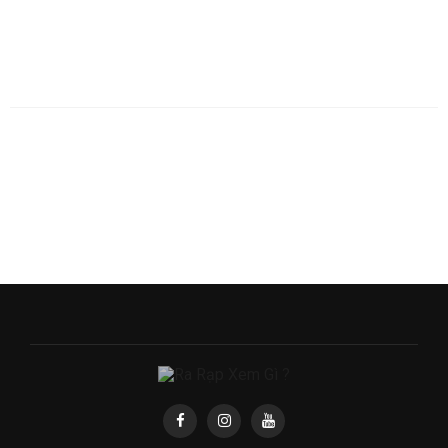
LIỆU MÃI NỢ MỘT LỜI TẠM BIỆT CÓ
LÀM BẠN THỔN THỨC?
1 TUẦN AGO