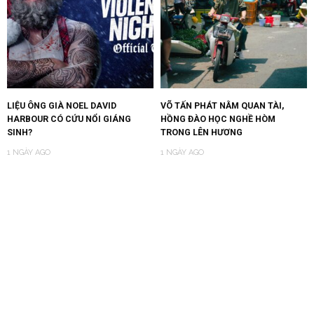
LIỆU ÔNG GIÀ NOEL DAVID
VÕ TẤN PHÁT NẰM QUAN TÀI,
HARBOUR CÓ CỨU NỔI GIÁNG
HỒNG ĐÀO HỌC NGHỀ HÒM
SINH?
TRONG LÊN HƯƠNG
1 NGÀY AGO
1 NGÀY AGO