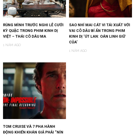
RÙNG MÌNH TRƯỚC NGHI LỄ CƯỚI
SAO NHÍ MAI CÁT VI TÁI XUẤT VỚI
KỲ QUẶC TRONG PHIM KINH DỊ
VAI CÔ DÂU BÍ ẨN TRONG PHIM
VIỆT – THÁI CÔ DÂU MA
KINH DỊ ‘ÚT LAN: OÁN LINH GIỮ
CỦA’
1 NĂM AGO
1 NĂM AGO
TOM CRUISE VÀ 7 PHA HÀNH
ĐỘNG KHIẾN KHÁN GIẢ PHẢI “NÍN