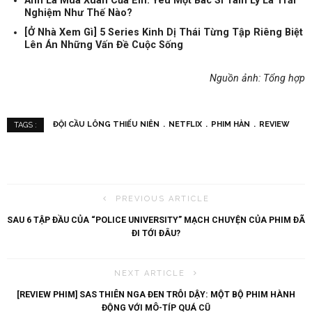
Anh Là Mùa Xuân Của Em: Yêu Một Bác Sĩ Tâm Lý Là Trải
Nghiệm Như Thế Nào?
[Ở Nhà Xem Gì] 5 Series Kinh Dị Thái Từng Tập Riêng Biệt
Lên Án Những Vấn Đề Cuộc Sống
Nguồn ảnh: Tổng hợp
ĐỘI CẦU LÔNG THIẾU NIÊN
NETFLIX
PHIM HÀN
REVIEW
TAGS :
PREVIOUS ARTICLE
SAU 6 TẬP ĐẦU CỦA “POLICE UNIVERSITY” MẠCH CHUYỆN CỦA PHIM ĐÃ
ĐI TỚI ĐÂU?
NEXT ARTICLE
[REVIEW PHIM] SAS THIÊN NGA ĐEN TRỖI DẬY: MỘT BỘ PHIM HÀNH
ĐỘNG VỚI MÔ-TÍP QUÁ CŨ