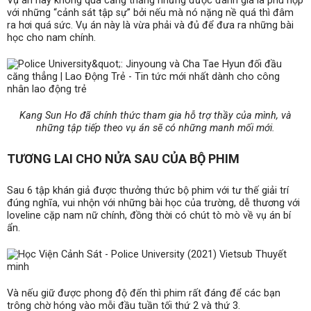
Vụ án này không quá căng thẳng nhưng được đánh giá là phù hợp
với những “cảnh sát tập sự” bởi nếu mà nó nặng nề quá thì đâm
ra hơi quá sức. Vụ án này là vừa phải và đủ để đưa ra những bài
học cho nam chính.
Kang Sun Ho đã chính thức tham gia hỗ trợ thầy của mình, và
những tập tiếp theo vụ án sẽ có những manh mối mới.
TƯƠNG LAI CHO NỬA SAU CỦA BỘ PHIM
Sau 6 tập khán giả được thưởng thức bộ phim với tư thế giải trí
đúng nghĩa, vui nhộn với những bài học của trường, dễ thương với
loveline cặp nam nữ chính, đồng thời có chút tò mò về vụ án bí
ẩn.
Và nếu giữ được phong độ đến thì phim rất đáng để các bạn
trông chờ hóng vào mỗi đầu tuần tối thứ 2 và thứ 3.