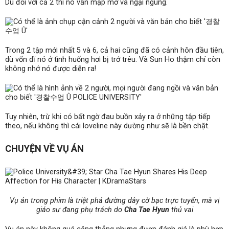
Dù đối với cả 2 thì nó vẫn mập mờ và ngại ngùng.
Trong 2 tập mới nhất 5 và 6, cả hai cũng đã có cảnh hôn đầu tiên,
dù vốn dĩ nó ở tình huống hơi bị trớ trêu. Và Sun Ho thậm chí còn
không nhớ nó được diễn ra!
Tuy nhiên, trừ khi có bất ngờ đau buồn xảy ra ở những tập tiếp
theo, nếu không thì cái loveline này dường như sẽ là bền chặt.
CHUYỆN VỀ VỤ ÁN
Vụ án trong phim là triệt phá đường dây cờ bạc trực tuyến, mà vị
giáo sư đang phụ trách do
Cha Tae Hyun
thủ vai