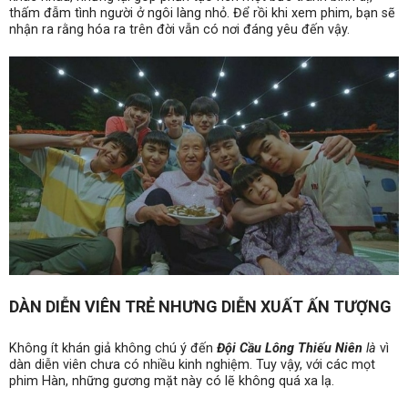
thấm đẫm tình người ở ngôi làng nhỏ. Để rồi khi xem phim, bạn sẽ
nhận ra rằng hóa ra trên đời vẫn có nơi đáng yêu đến vậy.
DÀN DIỄN VIÊN TRẺ NHƯNG DIỄN XUẤT ẤN TƯỢNG
Không ít khán giả không chú ý đến
Đội Cầu Lông Thiếu Niên
là
vì
dàn diễn viên chưa có nhiều kinh nghiệm. Tuy vậy, với các mọt
phim Hàn, những gương mặt này có lẽ không quá xa lạ.