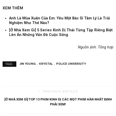
XEM THÊM
Anh Là Mùa Xuân Của Em: Yêu Một Bác Sĩ Tâm Lý Là Trải
Nghiệm Như Thế Nào?
[Ở Nhà Xem Gì] 5 Series Kinh Dị Thái Từng Tập Riêng Biệt
Lên Án Những Vấn Đề Cuộc Sống
Nguồn ảnh: Tổng hợp
JIN YOUNG
KRYSTAL
POLICE UNIVERSITY
TAGS :
PREVIOUS ARTICLE
[Ở NHÀ XEM GÌ] TOP 13 PHIM KINH DỊ CÁC MỌT PHIM HÀN NHẤT ĐỊNH
PHẢI XEM!