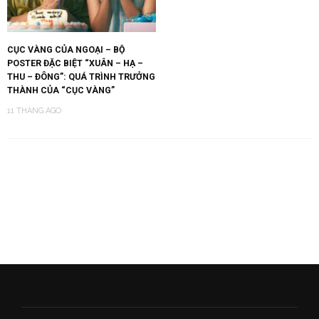
CỤC VÀNG CỦA NGOẠI – BỘ
POSTER ĐẶC BIỆT “XUÂN – HẠ –
THU – ĐÔNG”: QUÁ TRÌNH TRƯỞNG
THÀNH CỦA “CỤC VÀNG”
11 THÁNG AGO