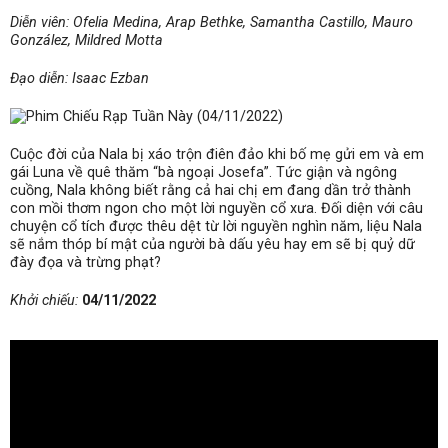
Diễn viên: Ofelia Medina, Arap Bethke, Samantha Castillo, Mauro
González, Mildred Motta
Đạo diễn: Isaac Ezban
Cuộc đời của Nala bị xáo trộn điên đảo khi bố mẹ gửi em và em
gái Luna về quê thăm “bà ngoại Josefa”. Tức giận và ngông
cuồng, Nala không biết rằng cả hai chị em đang dần trở thành
con mồi thơm ngon cho một lời nguyền cổ xưa. Đối diện với câu
chuyện cổ tích được thêu dệt từ lời nguyền nghìn năm, liệu Nala
sẽ nắm thóp bí mật của người bà dấu yêu hay em sẽ bị quỷ dữ
đày đọa và trừng phạt?
Khởi chiếu:
04/11/2022