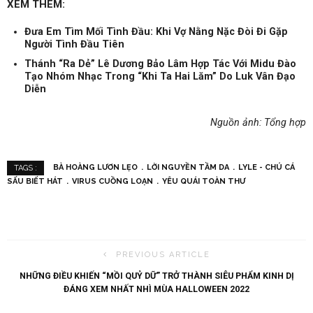
XEM THÊM:
Đưa Em Tìm Mối Tình Đầu: Khi Vợ Nằng Nặc Đòi Đi Gặp
Người Tình Đầu Tiên
Thánh “Ra Dẻ” Lê Dương Bảo Lâm Hợp Tác Với Midu Đào
Tạo Nhóm Nhạc Trong “Khi Ta Hai Lăm” Do Luk Vân Đạo
Diễn
Nguồn ảnh: Tổng hợp
BÀ HOÀNG LƯƠN LẸO
LỜI NGUYỀN TẦM DA
LYLE - CHÚ CÁ
TAGS :
SẤU BIẾT HÁT
VIRUS CUỒNG LOẠN
YÊU QUÁI TOÀN THƯ
PREVIOUS ARTICLE
NHỮNG ĐIỀU KHIẾN “MỒI QUỶ DỮ” TRỞ THÀNH SIÊU PHẨM KINH DỊ
ĐÁNG XEM NHẤT NHÌ MÙA HALLOWEEN 2022