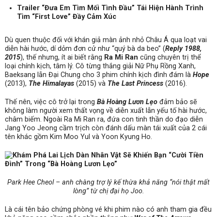
Trailer “Đưa Em Tìm Mối Tình Đầu” Tái Hiện Hành Trình
Tìm “First Love” Đầy Cảm Xúc
Dù quen thuộc đối với khán giả màn ảnh nhỏ Châu Á qua loạt vai
diễn hài hước, dí dỏm đơn cử như “quý bà da beo” (
Reply 1988,
2015
), thế nhưng, ít ai biết rằng
Ra Mi Ran
cũng chuyên trị thể
loại chính kịch, tâm lý. Cô từng thắng giải Nữ Phụ Rồng Xanh,
Baeksang lẫn Đại Chung cho 3 phim chính kịch đình đám là
Hope
(2013),
The Himalayas
(2015) và
The Last Princess
(2016).
Thế nên, việc cô trở lại trong
Bà Hoàng Lươn Lẹo
đảm bảo sẽ
không làm người xem thất vọng về diễn xuất lẫn yếu tố hài hước,
châm biếm. Ngoài Ra Mi Ran ra, đứa con tinh thần do đạo diễn
Jang Yoo Jeong cầm trịch còn đánh dấu màn tái xuất của 2 cái
tên khác gồm Kim Moo Yul và Yoon Kyung Ho.
Park Hee Cheol – anh chàng trợ lý kế thừa khả năng “nói thật mất
lòng” từ chị đại họ Joo.
Là cái tên bảo chứng phòng vé khi phim nào có anh tham gia đều