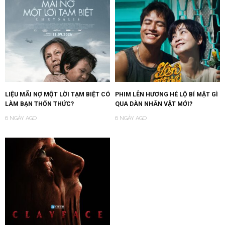
LIỆU MÃI NỢ MỘT LỜI TẠM BIỆT CÓ
PHIM LÊN HƯƠNG HÉ LỘ BÍ MẬT GÌ
LÀM BẠN THỔN THỨC?
QUA DÀN NHÂN VẬT MỚI?
6 NGÀY AGO
6 NGÀY AGO