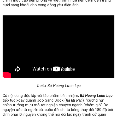
chính thức cập bến phòng vé Việt Nam, hứa hẹn đem đến tràng
cười sảng khoái cho cộng đồng yêu điện ảnh.
Trailer Bà Hoàng Lươn Lẹo
Có nội dung độc lập với tác phẩm tiền nhiệm,
Bà Hoàng Lươn Lẹo
tiếp tục xoay quanh Joo Sang Sook (
Ra Mi Ran
), “cường nữ”
chính trường mưu mô tốt nghiệp chuyên ngành “chém gió”. Do
nguyện ước từ người bà, cuộc đời chị ta bỗng thay đổi 180 độ bởi
dính phải lời nguyền không thể nói dối lúc ngày tranh cử quan