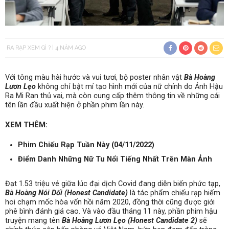
RA RẠP XEM GÌ ?
4 NĂM AGO
Với tông màu hài hước và vui tươi, bộ poster nhân vật
Bà Hoàng
Lươn Lẹo
không chỉ bật mí tạo hình mới của nữ chính do Ảnh Hậu
Ra Mi Ran thủ vai, mà còn cung cấp thêm thông tin về những cái
tên lần đầu xuất hiện ở phần phim lần này.
XEM THÊM:
Phim Chiếu Rạp Tuần Này (04/11/2022)
Điểm Danh Những Nữ Tu Nổi Tiếng Nhất Trên Màn Ảnh
Đạt 1.53 triệu vé giữa lúc đại dịch Covid đang diễn biến phức tạp,
Bà Hoàng Nói Dối (Honest Candidate)
là tác phẩm chiếu rạp hiếm
hoi chạm mốc hòa vốn hồi năm 2020, đồng thời cũng được giới
phê bình đánh giá cao. Và vào đầu tháng 11 này, phần phim hậu
truyện mang tên
Bà Hoàng Lươn Lẹo (Honest Candidate 2)
sẽ