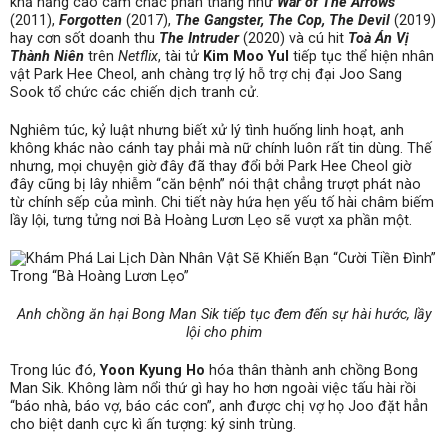
khả năng cao cầm chắc phần thắng như
War of The Arrows
(2011),
Forgotten
(2017),
The Gangster, The Cop, The Devil
(2019)
hay cơn sốt doanh thu
The Intruder
(2020) và cú hit
Toà Án Vị
Thành Niên
trên
Netflix
, tài tử
Kim Moo Yul
tiếp tục thể hiện nhân
vật Park Hee Cheol, anh chàng trợ lý hỗ trợ chị đại Joo Sang
Sook tổ chức các chiến dịch tranh cử.
Nghiêm túc, kỷ luật nhưng biết xử lý tình huống linh hoạt, anh
không khác nào cánh tay phải mà nữ chính luôn rất tin dùng. Thế
nhưng, mọi chuyện giờ đây đã thay đổi bởi Park Hee Cheol giờ
đây cũng bị lây nhiễm “căn bệnh” nói thật chẳng trượt phát nào
từ chính sếp của mình. Chi tiết này hứa hẹn yếu tố hài châm biếm
lầy lội, tưng tửng nơi Bà Hoàng Lươn Lẹo sẽ vượt xa phần một.
Anh chồng ăn hại Bong Man Sik tiếp tục đem đến sự hài hước, lầy
lội cho phim
Trong lúc đó,
Yoon Kyung Ho
hóa thân thành anh chồng Bong
Man Sik. Không làm nổi thứ gì hay ho hơn ngoài việc tấu hài rồi
“báo nhà, báo vợ, báo các con”, anh được chị vợ họ Joo đặt hẳn
cho biệt danh cực kì ấn tượng: ký sinh trùng.