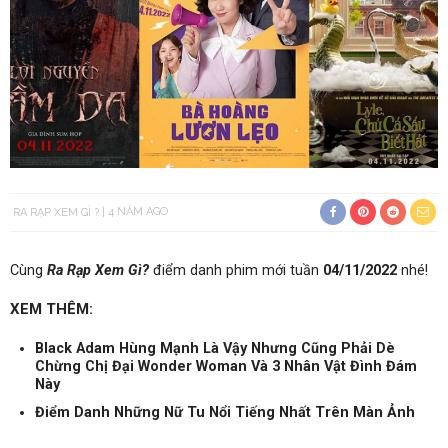
RA RẠP XEM GÌ ?
4 NĂM AGO
Cùng
Ra Rạp Xem Gì?
điểm danh phim mới tuần
04/11/2022
nhé!
XEM THÊM:
Black Adam Hùng Mạnh Là Vậy Nhưng Cũng Phải Dè
Chừng Chị Đại Wonder Woman Và 3 Nhân Vật Đình Đám
Này
Điểm Danh Những Nữ Tu Nổi Tiếng Nhất Trên Màn Ảnh