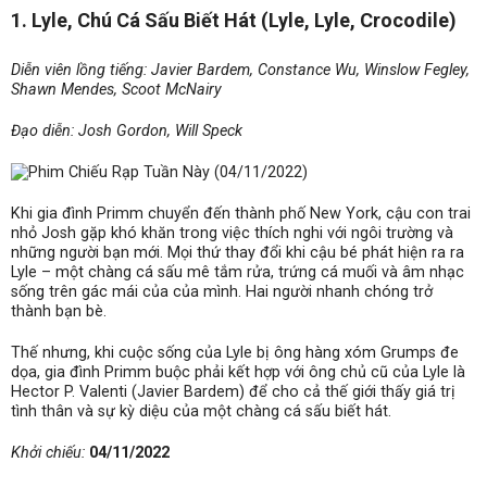
1. Lyle, Chú Cá Sấu Biết Hát (Lyle, Lyle, Crocodile)
Diễn viên lồng tiếng: Javier Bardem, Constance Wu, Winslow Fegley,
Shawn Mendes, Scoot McNairy
Đạo diễn: Josh Gordon, Will Speck
Khi gia đình Primm chuyển đến thành phố New York, cậu con trai
nhỏ Josh gặp khó khăn trong việc thích nghi với ngôi trường và
những người bạn mới. Mọi thứ thay đổi khi cậu bé phát hiện ra ra
Lyle – một chàng cá sấu mê tắm rửa, trứng cá muối và âm nhạc
sống trên gác mái của của mình. Hai người nhanh chóng trở
thành bạn bè.
Thế nhưng, khi cuộc sống của Lyle bị ông hàng xóm Grumps đe
dọa, gia đình Primm buộc phải kết hợp với ông chủ cũ của Lyle là
Hector P. Valenti (Javier Bardem) để cho cả thế giới thấy giá trị
tình thân và sự kỳ diệu của một chàng cá sấu biết hát.
Khởi chiếu:
04/11/2022