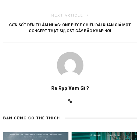
NEXT ARTICLE
CƠN SỐT ĐẾN TỪ ÂM NHẠC: ONE PIECE CHIÊU ĐÃI KHÁN GIẢ MỘT
CONCERT THẬT SỰ, OST GÂY BÃO KHẮP NƠI
Ra Rạp Xem Gì ?
BẠN CŨNG CÓ THỂ THÍCH