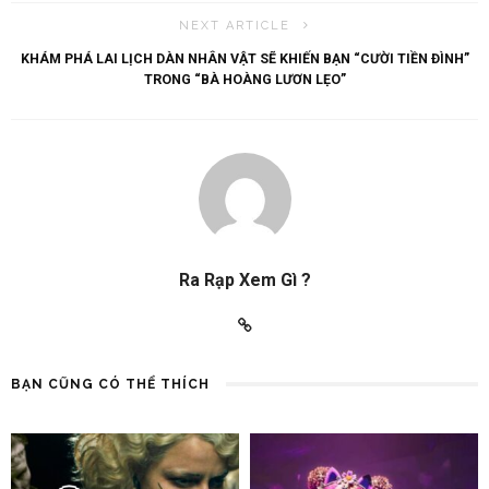
NEXT ARTICLE
KHÁM PHÁ LAI LỊCH DÀN NHÂN VẬT SẼ KHIẾN BẠN “CƯỜI TIỀN ĐÌNH”
TRONG “BÀ HOÀNG LƯƠN LẸO”
Ra Rạp Xem Gì ?
BẠN CŨNG CÓ THỂ THÍCH