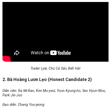
Trailer Lyle, Chú Cá Sấu Biết Hát
2. Bà Hoàng Lươn Lẹo (Honest Candidate 2)
Diễn viên: Ra Mi-Ran, Kim Mu-yeol, Yoon Kyung-ho, Seo Hyun-Woo,
Park Jin-Joo
Đạo diễn: Chang You-jeong