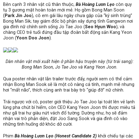
Bên cạnh 3 nhân vật cũ thân thuộc,
Bà Hoàng Lươn Lẹo
còn quy
tụ 3 gương mặt hoàn toàn mới mẻ. Họ gồm Bong Man Soon
(
Park Jin Joo
), cô em gái lâu ngày chưa gặp của “ký sinh trùng”
Bong Man Sik; tay giám đốc bộ phận xây dựng tỉnh Gangwon nơi
gia đình nữ chính sinh sống Jo Tae Joo (
Seo Hyun Woo
); và
chàng CEO trẻ tuổi đứng đầu tập đoàn bất động sản Kang Yeon
Joon (
Yoon Doo Joon
).
Dàn nhân vật mới xuất hiện ở phần hậu truyện này (từ trái sang):
Bong Man Soon, Jo Tae Joo và Kang Yeon Joon.
Qua poster nhân vật lẫn trailer trước đấy, người xem có thể cảm
nhận Bong Man Sook sẽ là một cô nàng cá tính, mạnh mẽ nhưng
hơi “mất não”, thích cùng anh trai bày trò “giúp đỡ” nữ chính.
Trái ngược với cô, poster giới thiệu Jo Tae Joo lại toát lên vẻ lạnh
lùng pha chút bí hiểm, còn CEO Kang Yeon Joon thì được miêu tả
như gã trai hư giàu nứt vách đổ tường. Dường như, họ sẽ đảm
nhận vai trò phản diện, đặt Joo Sang Sook và gia đình cô vào
những tình huống dở khóc dở cười.
Phim
Bà Hoàng Lươn Lẹo (Honest Candidate 2)
khởi chiếu tại các