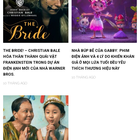
THE BRIDE! – CHRISTIAN BALE
NHÀ BÚP BÊ CỦA GABBY: PHIM
HÓA THÂN THÀNH QUÁI VẬT
ĐIỆN ẢNH VÀ 4 LÝ DO KHIẾN KHÁN
FRANKENSTEIN TRONG DỰ ÁN
GIẢ Ở MỌI LỨA TUỔI ĐỀU YÊU
ĐIỆN ẠNH MỚI CỦA NHÀ WARNER
THÍCH THƯƠNG HIỆU NÀY
BROS.
10 THÁNG AGO
10 THÁNG AGO