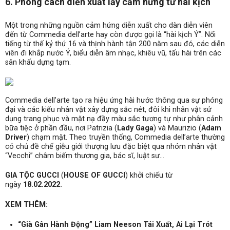
6. Phong cách diễn xuất lấy cảm hứng từ hài kịch
Một trong những nguồn cảm hứng diễn xuất cho dàn diễn viên
đến từ Commedia dell’arte hay còn được gọi là “hài kịch Ý”. Nổi
tiếng từ thế kỷ thứ 16 và thịnh hành tận 200 năm sau đó, các diễn
viên đi khắp nước Ý, biểu diễn âm nhạc, khiêu vũ, tấu hài trên các
sân khấu dựng tạm.
Commedia dell’arte tạo ra hiệu ứng hài hước thông qua sự phóng
đại và các kiểu nhân vật xây dựng sắc nét, đôi khi nhân vật sử
dụng trang phục và mặt nạ đầy màu sắc tương tự như phân cảnh
bữa tiệc ở phần đầu, nơi Patrizia (
Lady Gaga
) và Maurizio (
Adam
Driver
) chạm mặt. Theo truyền thống, Commedia dell’arte thường
có chủ đề chế giễu giới thượng lưu đặc biệt qua nhóm nhân vật
“Vecchi” châm biếm thương gia, bác sĩ, luật sư…
GIA TỘC GUCCI
(
HOUSE OF GUCCI
) khởi chiếu từ
ngày
18.02.2022.
XEM THÊM:
“Già Gân Hành Động” Liam Neeson Tái Xuất, Ai Lại Trót