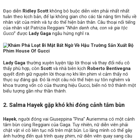
Đạo diễn
Ridley Scott
không bó buộc diễn viên phải nhất nhất
tuân theo kịch bản, để lại không gian cho các tài năng tìm hiểu về
nhân vật của mình và tự do thể hiện bản thân. Câu thoại nổi tiếng
của nhân vật Patrizia Reggiani “
Nhân danh cha, con và gia tộc
Gucci
” được
Lady Gaga
ngẫu hứng nghĩ ra.
Lady Gaga
thường xuyên luyện tập lời thoại và thay đổi nếu cô
thấy phù hợp, còn
Scott
và nhà biên kịch
Roberto Bentivegna
quyết định giữ nguyên lời thoại nọ khi lên phim vì cảm thấy nó
thực sự đáng giá. Đó là một câu nói thể hiện sự tôn nghiêm và
khoa trương vốn có của thương hiệu Gucci, biến nó trở thành một
biểu tượng gần như thần thánh.
2. Salma Hayek gặp khó khi đóng cảnh tắm bùn
Hayek
, người đóng vai Giuseppina “Pina” Auriemma có một cảnh
tắm bùn cùng Reggiani của Gaga. Tuy nhiên, nữ diễn viên phải
chật vật vì cô liên tục nổi trên mặt bùn. Lo lắng mình có thể gây
ảnh hưởng đến quá trình quay phim, nữ diễn viên quay sang cầu