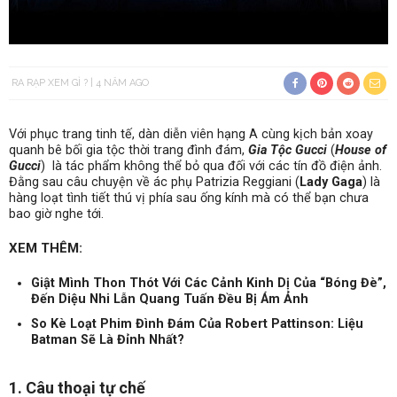
RA RẠP XEM GÌ ?
4 NĂM AGO
Với phục trang tinh tế, dàn diễn viên hạng A cùng kịch bản xoay
quanh bê bối gia tộc thời trang đình đám,
Gia Tộc Gucci
(
House of
Gucci
) là tác phẩm không thể bỏ qua đối với các tín đồ điện ảnh.
Đằng sau câu chuyện về ác phụ Patrizia Reggiani (
Lady Gaga
) là
hàng loạt tình tiết thú vị phía sau ống kính mà có thể bạn chưa
bao giờ nghe tới.
XEM THÊM:
Giật Mình Thon Thót Với Các Cảnh Kinh Dị Của “Bóng Đè”,
Đến Diệu Nhi Lẫn Quang Tuấn Đều Bị Ám Ảnh
So Kè Loạt Phim Đình Đám Của Robert Pattinson: Liệu
Batman Sẽ Là Đỉnh Nhất?
1. Câu thoại tự chế