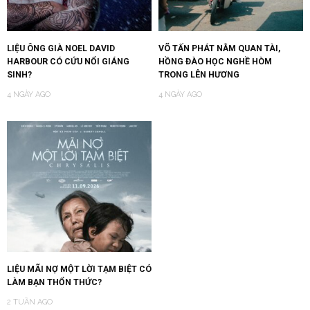
LIỆU ÔNG GIÀ NOEL DAVID
VÕ TẤN PHÁT NẰM QUAN TÀI,
HARBOUR CÓ CỨU NỔI GIÁNG
HỒNG ĐÀO HỌC NGHỀ HÒM
SINH?
TRONG LÊN HƯƠNG
4 NGÀY AGO
4 NGÀY AGO
LIỆU MÃI NỢ MỘT LỜI TẠM BIỆT CÓ
LÀM BẠN THỔN THỨC?
2 TUẦN AGO