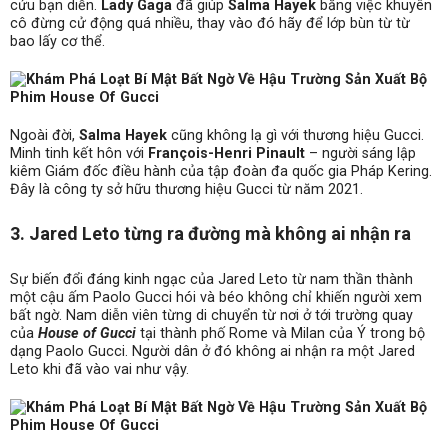
cứu bạn diễn.
Lady Gaga
đã giúp
Salma Hayek
bằng việc khuyên
cô đừng cử động quá nhiều, thay vào đó hãy để lớp bùn từ từ
bao lấy cơ thể.
Ngoài đời,
Salma Hayek
cũng không lạ gì với thương hiệu Gucci.
Minh tinh kết hôn với
François-Henri Pinault
– người sáng lập
kiêm Giám đốc điều hành của tập đoàn đa quốc gia Pháp Kering.
Đây là công ty sở hữu thương hiệu Gucci từ năm 2021.
3. Jared Leto từng ra đường mà không ai nhận ra
Sự biến đổi đáng kinh ngạc của Jared Leto từ nam thần thành
một cậu ấm Paolo Gucci hói và béo không chỉ khiến người xem
bất ngờ. Nam diễn viên từng di chuyển từ nơi ở tới trường quay
của
House of Gucci
tại thành phố Rome và Milan của Ý trong bộ
dạng Paolo Gucci. Người dân ở đó không ai nhận ra một Jared
Leto khi đã vào vai như vậy.