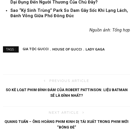
Dại Đụng Đến Người Thương Của Chú Đây?
Sao “Ký Sinh Trùng” Park So Dam Gây Sốc Khi Lạng Lách,
Đánh Võng Giữa Phố Đông Đúc
Nguồn ảnh: Tổng hợp
GIA TỘC GUCCI
HOUSE OF GUCCI
LADY GAGA
TAGS :
PREVIOUS ARTICLE
SO KÈ LOẠT PHIM ĐÌNH ĐÁM CỦA ROBERT PATTINSON: LIỆU BATMAN
SẼ LÀ ĐỈNH NHẤT?
NEXT ARTICLE
QUANG TUẤN – ÔNG HOÀNG PHIM KINH DỊ TÁI XUẤT TRONG PHIM MỚI
“BÓNG ĐÈ”