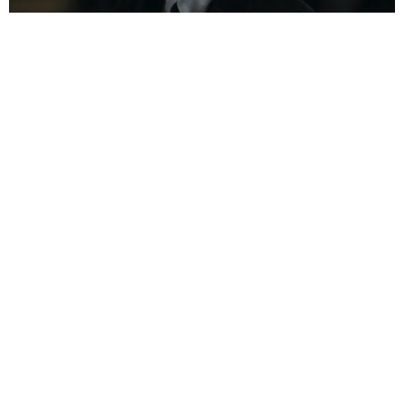
RA RẠP XEM GÌ ?
4 NĂM AGO
Sở hữu gương mặt đẹp nhất thế giới theo tỉ lệ vàng Hy Lạp, có cả
tài năng ca hát, sáng tác nhạc, biết chơi guitar và piano, diễn xuất
thì ngày một thăng hoa, nhưng
Robert Pattinson
cũng phải rất
chật vật qua nhiều vai diễn để từng bước khẳng định bản thân
mình.
XEM THÊM:
Giật Mình Thon Thót Với Các Cảnh Kinh Dị Của “Bóng Đè”,
Đến Diệu Nhi Lẫn Quang Tuấn Đều Bị Ám Ảnh
Sao “Ký Sinh Trùng” Đối Đầu “Cảnh Sát Quốc Dân” Cho Jin
Woong Trong “Dòng Máu Đặc Cảnh”