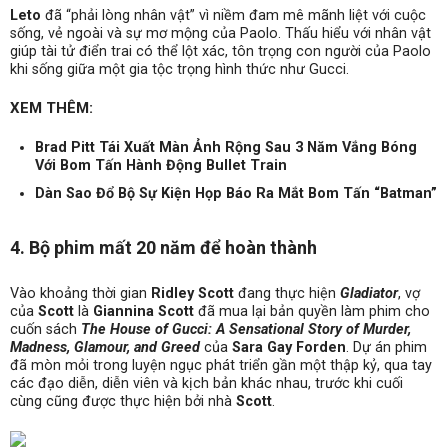
Leto
đã “phải lòng nhân vật” vì niềm đam mê mãnh liệt với cuộc
sống, vẻ ngoài và sự mơ mộng của Paolo. Thấu hiểu với nhân vật
giúp tài tử điển trai có thể lột xác, tôn trọng con người của Paolo
khi sống giữa một gia tộc trọng hình thức như Gucci.
XEM THÊM:
Brad Pitt Tái Xuất Màn Ảnh Rộng Sau 3 Năm Vắng Bóng
Với Bom Tấn Hành Động Bullet Train
Dàn Sao Đổ Bộ Sự Kiện Họp Báo Ra Mắt Bom Tấn “Batman”
4. Bộ phim mất 20 năm để hoàn thành
Vào khoảng thời gian
Ridley Scott
đang thực hiện
Gladiator
, vợ
của
Scott
là
Giannina Scott
đã mua lại bản quyền làm phim cho
cuốn sách
The House of Gucci: A Sensational Story of Murder,
Madness, Glamour, and Greed
của
Sara Gay Forden
. Dự án phim
đã mòn mỏi trong luyện ngục phát triển gần một thập kỷ, qua tay
các đạo diễn, diễn viên và kịch bản khác nhau, trước khi cuối
cùng cũng được thực hiện bởi nhà
Scott
.