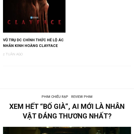
VŨ TRỤ DC CHÍNH THỨC HÉ LỘ ÁC
NHÂN KINH HOÀNG CLAYFACE
2 TUẦN AGO
PHIM CHIẾU RẠP
REVIEW PHIM
XEM HẾT “BỐ GIÀ”, AI MỚI LÀ NHÂN
VẬT ĐÁNG THƯƠNG NHẤT?