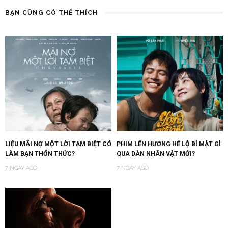
BẠN CŨNG CÓ THỂ THÍCH
LIỆU MÃI NỢ MỘT LỜI TẠM BIỆT CÓ
PHIM LÊN HƯƠNG HÉ LỘ BÍ MẬT GÌ
LÀM BẠN THỔN THỨC?
QUA DÀN NHÂN VẬT MỚI?
7 NGÀY AGO
7 NGÀY AGO