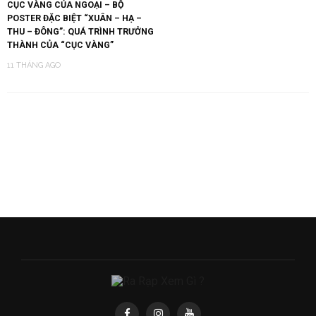
CỤC VÀNG CỦA NGOẠI – BỘ
POSTER ĐẶC BIỆT “XUÂN – HẠ –
THU – ĐÔNG”: QUÁ TRÌNH TRƯỞNG
THÀNH CỦA “CỤC VÀNG”
11 THÁNG AGO