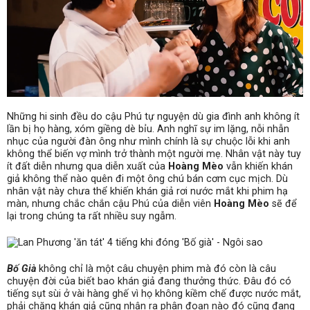
Những hi sinh đề
u d
o
cậu Phú
tự nguyện dù gia đình anh không ít
lần bị họ hàng, xóm giềng dè bỉu. Anh nghĩ sự im lặng, nỗi nhẫn
nhục của người đàn ông như mình chính là sự chuộc lỗi khi anh
không thể biến vợ mình trở thành một người mẹ. Nhân vật này tuy
ít đất diễn nhưng qua diễn xuất của
Hoàng Mèo
vẫn khiến khán
giả không thể nào quên đi một ông chú bán cơm cục mịc
h.
Dù
nhân vật này chưa
thể
khiến khán giả rơi nước mắ
t khi phim hạ
màn
, nhưng chắc chắn cậu Phú của diễn viên
Hoàng Mèo
sẽ để
lại trong chúng ta rất nhiều suy ngẫm.
Bố Già
không chỉ là một câu chuyện phim mà đó còn là câu
chuyện đời của biết bao khán giả đang thưởng thức. Đâu đó có
tiếng sụt sùi ở vài hàng ghế vì họ không kiềm chế được nước mắt,
phải chăng khán giả cũng nhận ra phân đoạn nào đó cũng đang