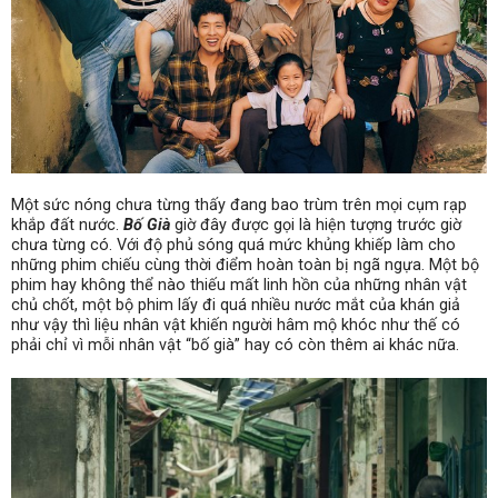
Một sức nóng chưa từng thấy đang bao trùm trên mọi cụm rạp
khắp đất nước.
Bố Già
giờ đây được gọi là hiện tượng trước giờ
chưa từng có. Với độ phủ sóng quá mức khủng khiếp làm cho
những phim chiếu cùng thời điểm hoàn toàn bị ngã ngựa. Một bộ
phim hay không thể nào thiếu mất linh hồn của những nhân vật
chủ chốt
, một bộ phim lấy đi quá nhiều nước mắt của khán giả
như vậy thì liệu nhân vật khiến người hâm mộ khóc như thế có
phải chỉ vì mỗi nhân vật “bố già” hay có còn thêm ai khác nữa.