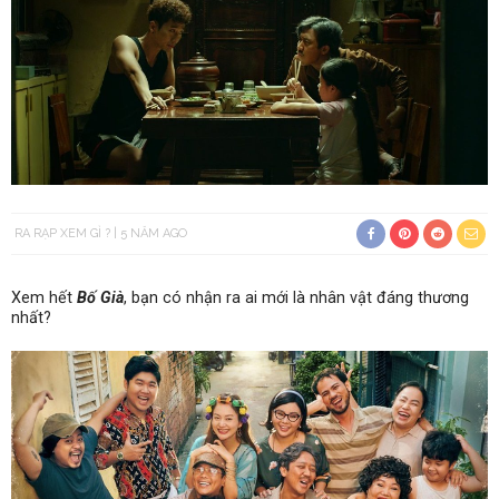
RA RẠP XEM GÌ ?
5 NĂM AGO
Xem hết
Bố Già
, bạn có nhận ra ai mới là nhân vật đáng thương
nhất?