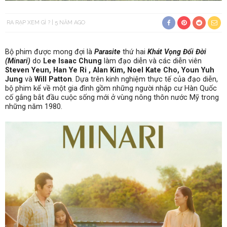
RA RẠP XEM GÌ ?
5 NĂM AGO
Bộ phim được mong đợi là
Parasite
thứ hai
Khát Vọng Đổi Đời
(
Minari
)
do
Lee Isaac Chung
làm đạo diễn và các diễn viên
Steven Yeun, Han Ye Ri , Alan Kim, Noel Kate Cho, Youn Yuh
Jung
và
Will Patton
. Dựa trên kinh nghiệm thực tế của đạo diễn,
bộ phim kể về một gia đình gồm những người nhập cư Hàn Quốc
cố gắng bắt đầu cuộc sống mới ở vùng nông thôn nước Mỹ trong
những năm 1980.