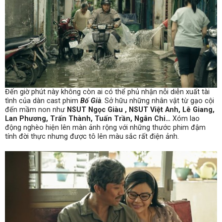
Đến giờ phút này không còn ai có thể phủ nhận nỗi diễn xuất tài
tình của dàn cast phim
Bố Già
. Sở hữu những nhân vật từ gạo cội
đến mầm non như
NSUT Ngọc Giàu , NSUT Việt Anh, Lê Giang,
Lan Phương, Trấn Thành, Tuấn Trần, Ngân Chi…
Xóm lao
động nghèo hiện lên màn ảnh rộng với những thước phim đậm
tính đời thực nhưng được tô lên màu sắc rất điện ảnh.