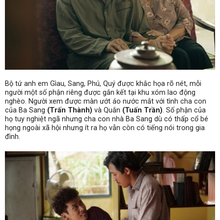
Bộ tứ anh em Gìau, Sang, Phú, Quý
được khắc họa rõ nét, mỗi
người một số phận riêng được gắn kết tại khu xóm lao động
nghèo.
Người xem được màn ướt áo nước mắt với tình cha con
của
Ba Sang
(Trấn Thành)
và Qu
ắn
(Tuấn Trần)
.
Số phận của
họ tuy nghiệt ngã nhưng cha con nhà Ba Sang dù có thấp cổ bé
họng ngoài xã hội nhưng
ít ra
họ vẫn
còn
có tiếng nói trong gia
đình.