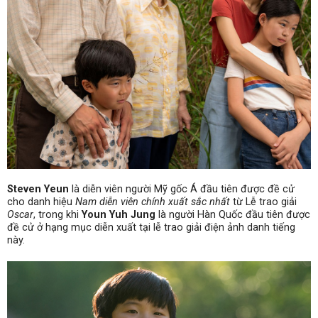
Steven Yeun
là diễn viên người Mỹ gốc Á đầu tiên được đề cử
cho danh hiệu
Nam diễn viên chính xuất sắc nhất
từ ​​Lễ trao giải
Oscar
, trong khi
Youn Yuh Jung
là người Hàn Quốc đầu tiên được
đề cử ở hạng mục diễn xuất tại lễ trao giải điện ảnh danh tiếng
này.