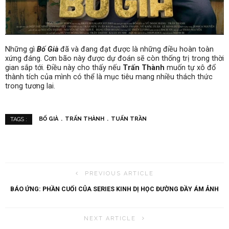
Những gì
Bố Già
đã và đang đạt được là những điều hoàn toàn
xứng đáng. Cơn bão này được dự đoán sẽ còn thống trị trong thời
gian sắp tới. Điều này cho thấy nếu
Trấn Thành
muốn tự xô đổ
thành tích của mình có thể là mục tiêu mang nhiều thách thức
trong tương lai.
BỐ GIÀ
TRẤN THÀNH
TUẤN TRẦN
TAGS :
PREVIOUS ARTICLE
BÁO ỨNG: PHẦN CUỐI CỦA SERIES KINH DỊ HỌC ĐƯỜNG ĐẦY ÁM ẢNH
NEXT ARTICLE