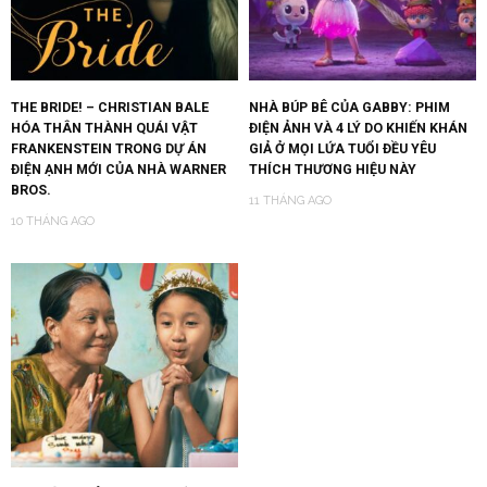
THE BRIDE! – CHRISTIAN BALE
NHÀ BÚP BÊ CỦA GABBY: PHIM
HÓA THÂN THÀNH QUÁI VẬT
ĐIỆN ẢNH VÀ 4 LÝ DO KHIẾN KHÁN
FRANKENSTEIN TRONG DỰ ÁN
GIẢ Ở MỌI LỨA TUỔI ĐỀU YÊU
ĐIỆN ẠNH MỚI CỦA NHÀ WARNER
THÍCH THƯƠNG HIỆU NÀY
BROS.
11 THÁNG AGO
10 THÁNG AGO