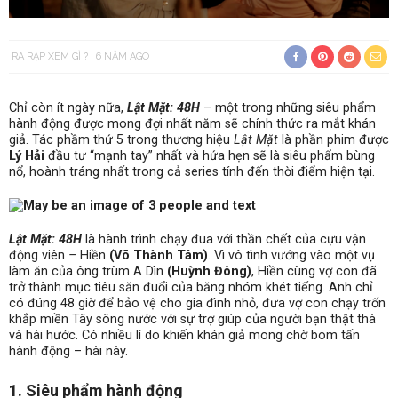
RA RẠP XEM GÌ ?
6 NĂM AGO
Chỉ còn ít ngày nữa,
Lật Mặt: 48H
– một trong những siêu phẩm
hành động được mong đợi nhất năm sẽ chính thức ra mắt khán
giả. Tác phầm thứ 5 trong thương hiệu
Lật Mặt
là phần phim được
Lý Hải
đầu tư “mạnh tay” nhất và hứa hẹn sẽ là siêu phẩm bùng
nổ, hoành tráng nhất trong cả series tính đến thời điểm hiện tại.
Lật Mặt: 48H
là hành trình chạy đua với thần chết của cựu vận
động viên
–
Hiền
(Võ Thành Tâm)
. Vì vô tình vướng vào một vụ
làm ăn của ông trùm A Dìn
(Huỳnh Đông)
, Hiền cùng vợ con đã
trở thành mục tiêu săn đuổi của băng nhóm khét tiếng. Anh chỉ
có đúng 48 giờ để bảo vệ cho gia đình nhỏ, đưa vợ con chạy trốn
khắp miền Tây sông nước với sự trợ giúp của người bạn thật thà
và hài hước. Có nhiều lí do khiến khán giả mong chờ bom tấn
hành động – hài này.
1. Siêu phẩm hành động