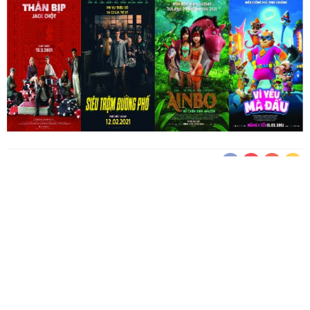
RA RẠP XEM GÌ ?
6 NĂM AGO
Cùng
Ra Rạp Xem Gì?
điểm danh cuộc chiến phim Tết tuần
12/02/2021
nhé!
1. Siêu Trộm Đường Phố (Twist)
Diễn viên:
Raff Law, Sir Michael Caine, Lena Headey, Rita Ora,
Franz Drameh, Sophie Simnett, David Walliams, Jason Maza and
Noel Clarke