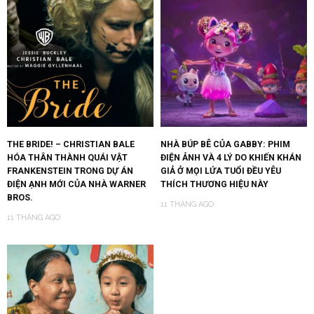
THE BRIDE! – CHRISTIAN BALE
NHÀ BÚP BÊ CỦA GABBY: PHIM
HÓA THÂN THÀNH QUÁI VẬT
ĐIỆN ẢNH VÀ 4 LÝ DO KHIẾN KHÁN
FRANKENSTEIN TRONG DỰ ÁN
GIẢ Ở MỌI LỨA TUỔI ĐỀU YÊU
ĐIỆN ẠNH MỚI CỦA NHÀ WARNER
THÍCH THƯƠNG HIỆU NÀY
BROS.
11 THÁNG AGO
11 THÁNG AGO