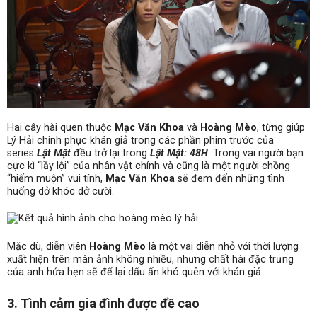
Hai cây hài quen thuộc
Mạc Văn Khoa
và
Hoàng Mèo
, từng giúp
Lý Hải chinh phục khán giả trong các phần phim trước của
series
Lật Mặt
đều trở lại trong
Lật Mặt: 48H
. Trong vai người bạn
cực kì “lầy lội” của nhân vật chính và cũng là một người chồng
“hiếm muộn” vui tính,
Mạc Văn Khoa
sẽ đem đến những tình
huống dở khóc dở cười.
Mặc dù, diễn viên
Hoàng Mèo
là một vai diễn nhỏ với thời lượng
xuất hiện trên màn ảnh không nhiều, nhưng chất hài đặc trưng
của anh hứa hẹn sẽ để lại dấu ấn khó quên với khán giả.
3. Tình cảm gia đình được đề cao