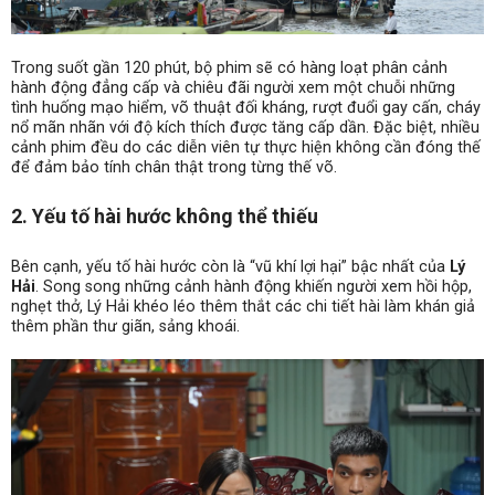
Trong suốt gần 120 phút, bộ phim sẽ có hàng loạt phân cảnh
hành động đẳng cấp và chiêu đãi người xem một chuỗi những
tình huống mạo hiểm, võ thuật đối kháng, rượt đuổi gay cấn, cháy
nổ mãn nhãn với độ kích thích được tăng cấp dần. Đặc biệt, nhiều
cảnh phim đều do các diễn viên tự thực hiện không cần đóng thế
để đảm bảo tính chân thật trong từng thế võ.
2. Yếu tố hài hước không thể thiếu
Bên cạnh, yếu tố hài hước còn là “vũ khí lợi hại” bậc nhất của
Lý
Hải
. Song song những cảnh hành động khiến người xem hồi hộp,
nghẹt thở, Lý Hải khéo léo thêm thắt các chi tiết hài làm khán giả
thêm phần thư giãn, sảng khoái.