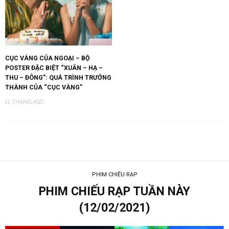
CỤC VÀNG CỦA NGOẠI – BỘ
POSTER ĐẶC BIỆT “XUÂN – HẠ –
THU – ĐÔNG”: QUÁ TRÌNH TRƯỞNG
THÀNH CỦA “CỤC VÀNG”
11 THÁNG AGO
PHIM CHIẾU RẠP
PHIM CHIẾU RẠP TUẦN NÀY
(12/02/2021)