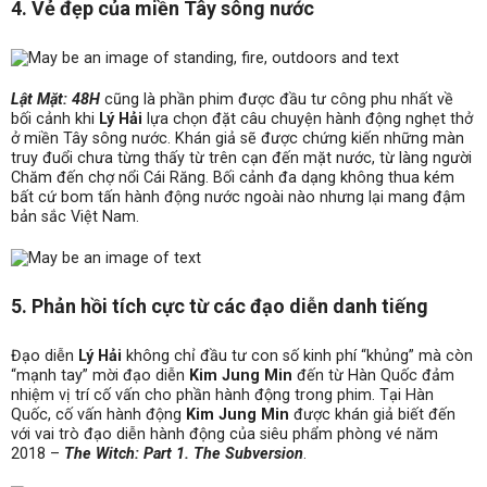
4. Vẻ đẹp của miền Tây sông nước
Lật Mặt: 48H
cũng là phần phim được đầu tư công phu nhất về
bối cảnh khi
Lý Hải
lựa chọn đặt câu chuyện hành động nghẹt thở
ở miền Tây sông nước. Khán giả sẽ được chứng kiến những màn
truy đuổi chưa từng thấy từ trên cạn đến mặt nước, từ làng người
Chăm đến chợ nổi Cái Răng. Bối cảnh đa dạng không thua kém
bất cứ bom tấn hành động nước ngoài nào nhưng lại mang đậm
bản sắc Việt Nam.
5. Phản hồi tích cực từ các đạo diễn danh tiếng
Đạo diễn
Lý Hải
không chỉ đầu tư con số kinh phí “khủng” mà còn
“mạnh tay” mời đạo diễn
Kim Jung Min
đến từ Hàn Quốc đảm
nhiệm vị trí cố vấn cho phần hành động trong phim. Tại Hàn
Quốc, cố vấn hành động
Kim Jung Min
được khán giả biết đến
với vai trò đạo diễn hành động của siêu phẩm phòng vé năm
2018 –
The Witch: Part 1. The Subversion
.