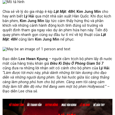
Chia sẻ về lý do gia nhập ê-kíp
Lật Mặt: 48H
,
Kim Jung Min
cho
hay anh biết
Lý Hải
qua một nhà sản xuất Hàn Quốc. Khi đọc kịch
bản phim,
Kim Jung Min
lập tức cảm thấy hứng thú và phần
khích với những cảnh hành động kịch tính đúng sở trường và
quyết định tham gia ngay vào dự án phim hứa hẹn này. Tiến độ
quay phim nhanh gọn cùng sự đầu tư tỉ mỉ về kỹ thuật của
Lật
Mặt: 48H
cũng làm
Kim Jung Min
nể phục.
Đạo diễn
Lee Hwan Kyung
– người cầm trịch bộ phim lấy đi nước
mắt của hàng triệu khán giả
Điều Kì Diệu Ở Phòng Giam Số 7
cũng đưa ra những lời nhận xét có cánh cho bộ phim của
Lý Hải
.
“Làm được tới mức này, phải dành những lời tán dương cho đạo
diễn và những người dựng phim. Sự hài hước giữa lúc căng thẳng
càng làm phong phú hơn cho bộ phim. Càng xem tôi càng cảm
thấy làm tốt đến độ như thể đang xem một bộ phim Hollywood.”
–
Đạo diễn Lee chia sẻ.