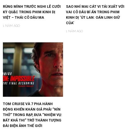
RÙNG MÌNH TRƯỚC NGHI LỄ CƯỚI
SAO NHÍ MAI CÁT VI TÁI XUẤT VỚI
KỲ QUẶC TRONG PHIM KINH DỊ
VAI CÔ DÂU BÍ ẨN TRONG PHIM
VIỆT – THÁI CÔ DÂU MA
KINH DỊ ‘ÚT LAN: OÁN LINH GIỮ
CỦA’
1 NĂM AGO
1 NĂM AGO
TOM CRUISE VÀ 7 PHA HÀNH
ĐỘNG KHIẾN KHÁN GIẢ PHẢI “NÍN
THỞ” TRONG RẠP, ĐƯA “NHIỆM VỤ:
BẤT KHẢ THI” TRỞ THÀNH TƯỢNG
ĐÀI ĐIỆN ẢNH THẾ GIỚI