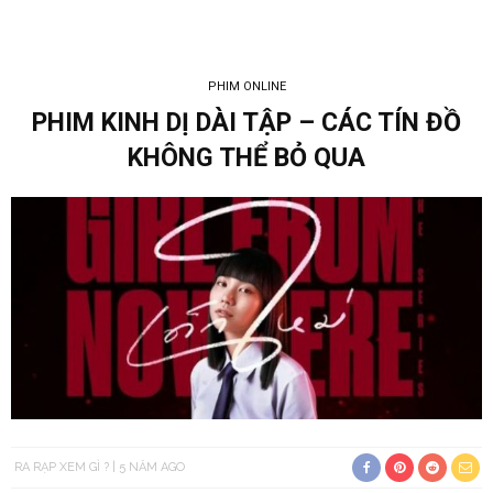
PHIM ONLINE
PHIM KINH DỊ DÀI TẬP – CÁC TÍN ĐỒ
KHÔNG THỂ BỎ QUA
RA RẠP XEM GÌ ?
5 NĂM AGO