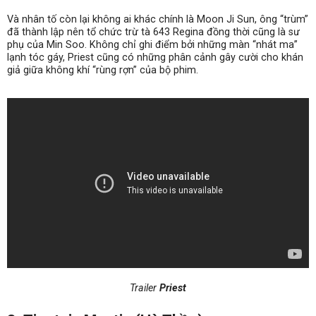
Và nhân tố còn lại không ai khác chính là Moon Ji Sun, ông “trùm”
đã thành lập nên tổ chức trừ tà 643 Regina đồng thời cũng là sư
phụ của Min Soo. Không chỉ ghi điểm bởi những màn “nhát ma”
lạnh tóc gáy, Priest cũng có những phân cảnh gây cười cho khán
giả giữa không khí “rùng rợn” của bộ phim.
Trailer
Priest