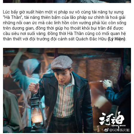
Lúc bấy giờ xuất hiện một vị pháp sư vô cùng tài năng tự xưng
“Hà Thần”, tài năng thiên bẩm của lão pháp sư chính là hoá giải
những nỗi oan ức mà các linh hồn còn vướng phải lúc còn sống
trên dương gian, đồng thời giúp họ thoát khỏi bụi trần để được
cầu siêu nơi suối vàng. Đồng thời Hà Thần cũng có mối quan hệ
thân thiết với đội trưởng đội cảnh sát Quách Đắc Hữu
(Lý Hiện)
.