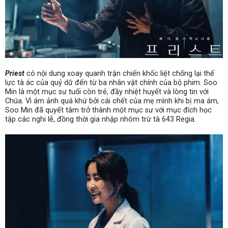
Priest
có nội dung xoay quanh trận chiến khốc liệt chống lại thế
lực tà ác của quỷ dữ đến từ ba nhân vật chính của bộ phim. Soo
Min là một mục sư tuổi còn trẻ, đầy nhiệt huyết và lòng tin với
Chúa. Vì ám ảnh quá khứ bởi cái chết của mẹ mình khi bị ma ám,
Soo Min đã quyết tâm trở thành một mục sư với mục đích học
tập các nghi lễ, đồng thời gia nhập nhóm trừ tà 643 Regia.