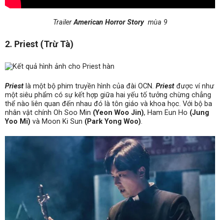
Trailer
American Horror Story
mùa 9
2. Priest (Trừ Tà)
Priest
là một bộ phim truyền hình của đài OCN.
Priest
được ví như
một siêu phẩm có sự kết hợp giữa hai yếu tố tưởng chừng chẳng
thể nào liên quan đến nhau đó là tôn giáo và khoa học. Với bộ ba
nhân vật chính Oh Soo Min
(Yeon Woo Jin)
, Ham Eun Ho
(Jung
Yoo Mi)
và Moon Ki Sun
(Park Yong Woo)
.