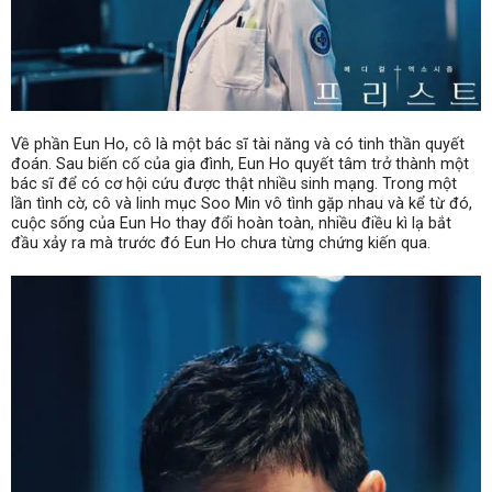
Về phần Eun Ho, cô là một bác sĩ tài năng và có tinh thần quyết
đoán. Sau biến cố của gia đình, Eun Ho quyết tâm trở thành một
bác sĩ để có cơ hội cứu được thật nhiều sinh mạng. Trong một
lần tình cờ, cô và linh mục Soo Min vô tình gặp nhau và kể từ đó,
cuộc sống của Eun Ho thay đổi hoàn toàn, nhiều điều kì lạ bắt
đầu xảy ra mà trước đó Eun Ho chưa từng chứng kiến qua.