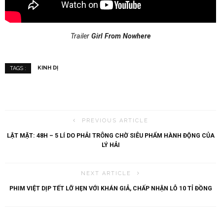
Trailer
Girl From Nowhere
KINH DỊ
TAGS :
PREVIOUS ARTICLE
LẬT MẶT: 48H – 5 LÍ DO PHẢI TRÔNG CHỜ SIÊU PHẨM HÀNH ĐỘNG CỦA
LÝ HẢI
NEXT ARTICLE
PHIM VIỆT DỊP TẾT LỠ HẸN VỚI KHÁN GIẢ, CHẤP NHẬN LỖ 10 TỈ ĐỒNG