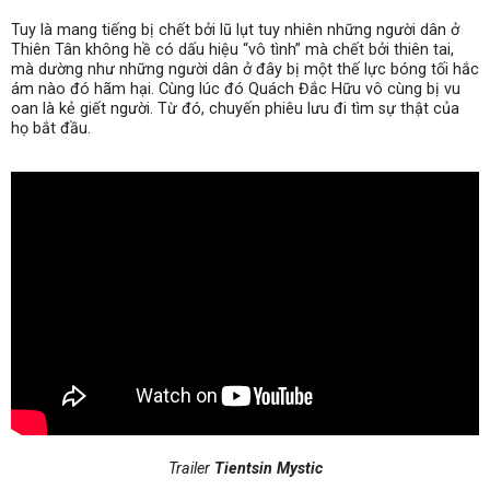
Tuy là mang tiếng bị chết bởi lũ lụt tuy nhiên những người dân ở
Thiên Tân không hề có dấu hiệu “vô tình” mà chết bởi thiên tai,
mà dường như những người dân ở đây bị một thế lực bóng tối hắc
ám nào đó hãm hại. Cùng lúc đó Quách Đắc Hữu vô cùng bị vu
oan là kẻ giết người. Từ đó, chuyến phiêu lưu đi tìm sự thật của
họ bắt đầu.
Trailer
Tientsin Mystic