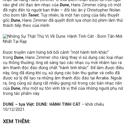
vào ghế chỉ đạo âm nhạc của
Dune,
Hans Zimmer cũng có một
đề nghị đến từ người bạn thân – đối tác ăn ý Christopher Nolan
cho bom tấn
Tenet.
Tuy nhiên, là một fan cứng của tiểu thuyết
gốc
Dune,
Hans Zimmer đã quyết định lựa chọn bộ phim làm thử
thách tiếp theo của mình.
Được truyền cảm hứng bởi bối cảnh “một hành tinh khác”
trong
Dune,
Hans Zimmer cho rằng thay vì sử dụng các loại nhạc
cụ thông thường, ông sẽ sáng tạo các nhạc cụ mới nhằm tạo ra
âm thanh độc đáo đúng chất “hành tinh khác”. Để làm được điều
này, ông đã dùng khí cụ, sử dụng các bản thu guitar và cello đã
được xử lý để tạo ra những âm thanh độc đáo tại Arrakis. Ngoài
ra, ông cũng sử dụng rất nhiều giọng nữ trong các bản nhạc nền
của
Dune,
như một sự tôn vinh tới vị thế của những người phụ nữ
trong tác phẩm này.
DUNE – tựa Việt: DUNE: HÀNH TINH CÁT
– khởi chiếu
10/12/2021.
XEM THÊM: