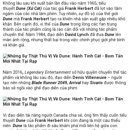
Không lâu sau khi xuất bản lần đầu vào năm 1965, tiểu
thuyết
Dune (Xứ Cát)
của tác giả
Frank Herbert
đã lọt vào tầm
ngắm của các nhà làm phim. Tuy nhiên, sự đồ sộ của thế giới
Dune
mà
Frank Herbert
tạo ra khiến nhà sản xuất gặp nhiều khó
khăn. Bên cạnh đó, vị thế của
Dune
trong lòng các fan trung
thành của tác phẩm cũng là rào cản đối với những tác phẩm
chuyển thể. Năm 1984, đạo diễn
David Lynch
đã đưa
Dune
lên
màn ảnh rộng, nhưng thất bại trong việc chinh phục giới phê bình
và khán giả.
Năm 2016
,
Legendary Entertainment
sở hữu quyền chuyển thể tác
phẩm và không lâu sau đó, đạo diễn
Denis Villeneuve
– người
tạo nên những
Blade Runner 2049, Arrival
hay
Sicario
được thông
báo sẽ ngồi vào ghế đạo diễn của phim.
Vị đạo diễn tài năng người Canada chia sẻ, ông tìm thấy cuốn tiểu
thuyết
Dune
của
Frank Herbert
khi còn đang là một cậu thiếu
niên.
Dune
là tác phẩm đi sâu khám phá mối liên hệ giữa con