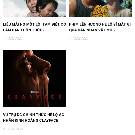
LIỆU MÃI NỢ MỘT LỜI TẠM BIỆT CÓ
PHIM LÊN HƯƠNG HÉ LỘ BÍ MẬT GÌ
LÀM BẠN THỔN THỨC?
QUA DÀN NHÂN VẬT MỚI?
7 NGÀY AGO
7 NGÀY AGO
VŨ TRỤ DC CHÍNH THỨC HÉ LỘ ÁC
NHÂN KINH HOÀNG CLAYFACE
2 TUẦN AGO