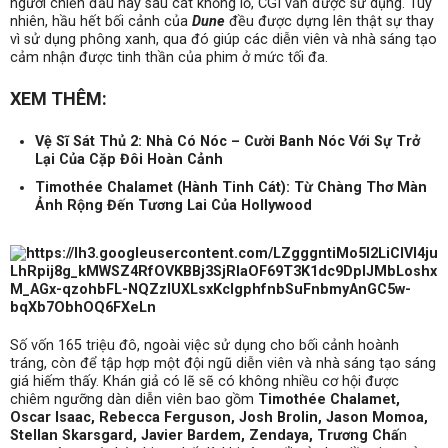
người chiến đấu hay sâu cát khổng lồ, CGI vẫn được sử dụng. Tuy
nhiên, hầu hết bối cảnh của
Dune
đều được dựng lên thật sự thay
vì sử dụng phông xanh, qua đó giúp các diễn viên và nhà sáng tạo
cảm nhận được tinh thần của phim ở mức tối đa.
XEM THÊM:
Vệ Sĩ Sát Thủ 2: Nhà Có Nóc – Cười Banh Nóc Với Sự Trở
Lại Của Cặp Đôi Hoàn Cảnh
Timothée Chalamet (Hành Tinh Cát): Từ Chàng Thơ Màn
Ảnh Rộng Đến Tương Lai Của Hollywood
Số vốn 165 triệu đô, ngoài việc sử dụng cho bối cảnh hoành
tráng, còn để tập hợp một đội ngũ diễn viên và nhà sáng tạo sáng
giá hiếm thấy. Khán giả có lẽ sẽ có không nhiều cơ hội được
chiêm ngưỡng dàn diễn viên bao gồm
Timothée Chalamet,
Oscar Isaac, Rebecca Ferguson, Josh Brolin, Jason Momoa,
Stellan Skarsgard, Javier Bardem, Zendaya, Trương Chấ
n