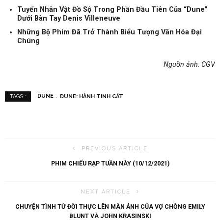
Tuyến Nhân Vật Đồ Sộ Trong Phần Đầu Tiên Của “Dune”
Dưới Bàn Tay Denis Villeneuve
Những Bộ Phim Đã Trở Thành Biểu Tượng Văn Hóa Đại
Chúng
Nguồn ảnh: CGV
DUNE
DUNE: HÀNH TINH CÁT
TAGS :
PREVIOUS ARTICLE
PHIM CHIẾU RẠP TUẦN NÀY (10/12/2021)
NEXT ARTICLE
CHUYỆN TÌNH TỪ ĐỜI THỰC LÊN MÀN ẢNH CỦA VỢ CHỒNG EMILY
BLUNT VÀ JOHN KRASINSKI