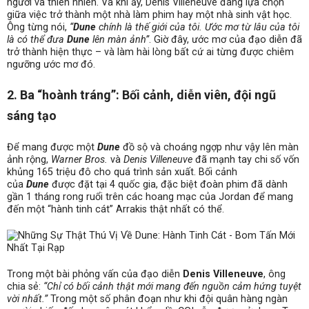
người và thiên nhiên. Và khi ấy, Denis Villeneuve đang lựa chọn
giữa việc trở thành một nhà làm phim hay một nhà sinh vật học.
Ông từng nói,
“
Dune
chính là thế giới của tôi. Ước mơ từ lâu của tôi
là có thể đưa
Dune
lên màn ảnh”
. Giờ đây, ước mơ của đạo diễn
đã
trở thành hiện thực – và làm hài lòng bất cứ ai từng được chiêm
ngưỡng ước mơ đó.
2. Ba “hoành tráng”: Bối cảnh, diễn viên, đội ngũ
sáng tạo
Để mang được một
Dune
đồ sộ và choáng ngợp như vậy lên màn
ảnh rộng,
Warner Bros.
và
Denis Villeneuve
đã mạnh tay chi số vốn
khủng 165 triệu đô cho quá trình sản xuất. Bối cảnh
của
Dune
được đặt tại 4 quốc gia, đặc biệt đoàn phim đã dành
gần 1 tháng rong ruổi trên các hoang mạc của Jordan để mang
đến một “hành tinh cát” Arrakis thật nhất có thể.
Trong một bài phỏng vấn của đạo diễn
Denis Villeneuve
, ông
chia sẻ:
“Chỉ có bối cảnh thật mới mang đến nguồn cảm hứng tuyệt
vời nhất.”
Trong một số phân đoạn như khi đội quân hàng ngàn