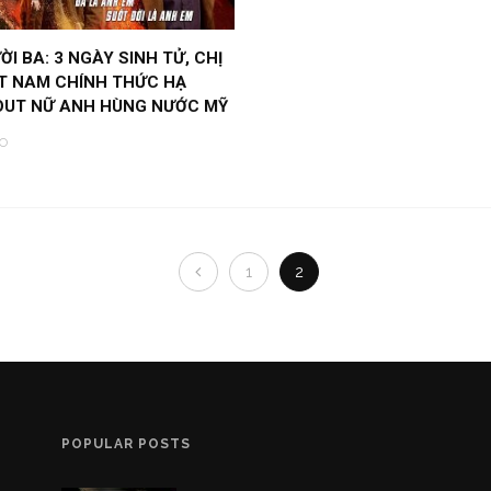
ỜI BA: 3 NGÀY SINH TỬ, CHỊ
ỆT NAM CHÍNH THỨC HẠ
OUT NỮ ANH HÙNG NƯỚC MỸ
O
1
2
POPULAR POSTS