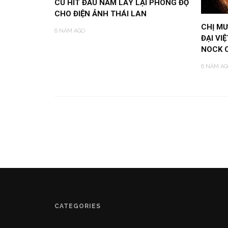
CÚ HIT ĐẦU NĂM LẤY LẠI PHONG ĐỘ
CHO ĐIỆN ẢNH THÁI LAN
CHỊ MƯ
6 NĂM AGO
ĐẠI VI
NOCK 
6 NĂM AG
CATEGORIES