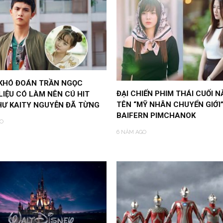
 KHÓ ĐOÁN TRẦN NGỌC
ĐẠI CHIẾN PHIM THÁI CUỐI N
LIỆU CÓ LÀM NÊN CÚ HIT
TÊN “MỸ NHÂN CHUYỂN GIỚI
HƯ KAITY NGUYỄN ĐÃ TỪNG
BAIFERN PIMCHANOK
O
6 NĂM AGO