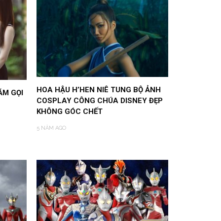
HOA HẬU H’HEN NIÊ TUNG BỘ ẢNH
ĂM GỌI
COSPLAY CÔNG CHÚA DISNEY ĐẸP
”
KHÔNG GÓC CHẾT
5 NĂM AGO