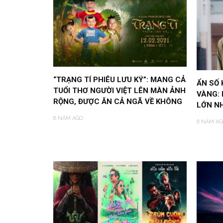
“TRẠNG TÍ PHIÊU LƯU KÝ”: MANG CẢ
ẨN SỐ
TUỔI THƠ NGƯỜI VIỆT LÊN MÀN ẢNH
VÀNG: 
RỘNG, ĐƯỢC ĂN CẢ NGÃ VỀ KHÔNG
LỚN N
6 NĂM AGO
6 NĂM AG