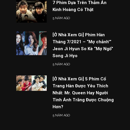
7 Phim Dựa Trên Thảm Án
Kinh Hoàng Có Thật
5 NĂM AGO
[Ở Nhà Xem Gì] Phim Hàn
Tháng 7/2021 – “Mợ chảnh'”
Jeon Ji Hyun So Kè “Mợ Ngố”
Song Ji Hyo
5 NĂM AGO
[Ở Nhà Xem Gì] 5 Phim Cổ
Trang Hàn Được Yêu Thích
Nhất: Mr. Queen Hay Người
Tình Ánh Trăng Được Chuộng
Hơn?
5 NĂM AGO