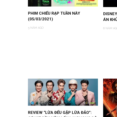
PHIM CHIẾU RẠP TUẦN NÀY
DISNE
(05/03/2021)
ÁN KHỦ
5 NĂM AGO
6 NĂM AG
REVIEW “LỪA ĐỂU GẶP LỪA ĐẢO”: