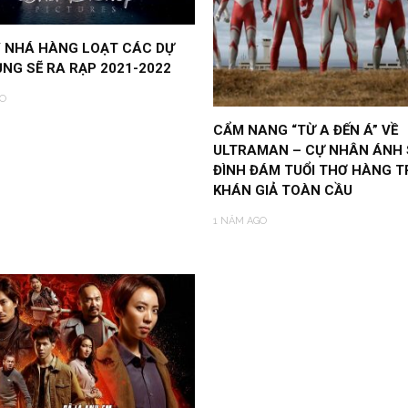
Y NHÁ HÀNG LOẠT CÁC DỰ
NG SẼ RA RẠP 2021-2022
O
CẨM NANG “TỪ A ĐẾN Á” VỀ
ULTRAMAN – CỰ NHÂN ÁNH
ĐÌNH ĐÁM TUỔI THƠ HÀNG T
KHÁN GIẢ TOÀN CẦU
1 NĂM AGO